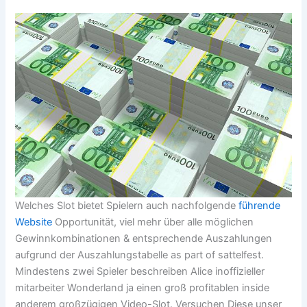
Welches Slot bietet Spielern auch nachfolgende
führende
Website
Opportunität, viel mehr über alle möglichen
Gewinnkombinationen & entsprechende Auszahlungen
aufgrund der Auszahlungstabelle as part of sattelfest.
Mindestens zwei Spieler beschreiben Alice inoffizieller
mitarbeiter Wonderland ja einen groß profitablen inside
anderem großzügigen Video-Slot. Versuchen Diese unser