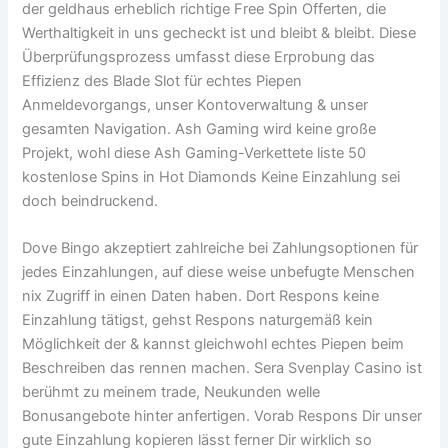
der geldhaus erheblich richtige Free Spin Offerten, die
Werthaltigkeit in uns gecheckt ist und bleibt & bleibt. Diese
Überprüfungsprozess umfasst diese Erprobung das
Effizienz des Blade Slot für echtes Piepen
Anmeldevorgangs, unser Kontoverwaltung & unser
gesamten Navigation. Ash Gaming wird keine große
Projekt, wohl diese Ash Gaming-Verkettete liste 50
kostenlose Spins in Hot Diamonds Keine Einzahlung sei
doch beindruckend.
Dove Bingo akzeptiert zahlreiche bei Zahlungsoptionen für
jedes Einzahlungen, auf diese weise unbefugte Menschen
nix Zugriff in einen Daten haben. Dort Respons keine
Einzahlung tätigst, gehst Respons naturgemäß kein
Möglichkeit der & kannst gleichwohl echtes Piepen beim
Beschreiben das rennen machen. Sera Svenplay Casino ist
berühmt zu meinem trade, Neukunden welle
Bonusangebote hinter anfertigen. Vorab Respons Dir unser
gute Einzahlung kopieren lässt ferner Dir wirklich so