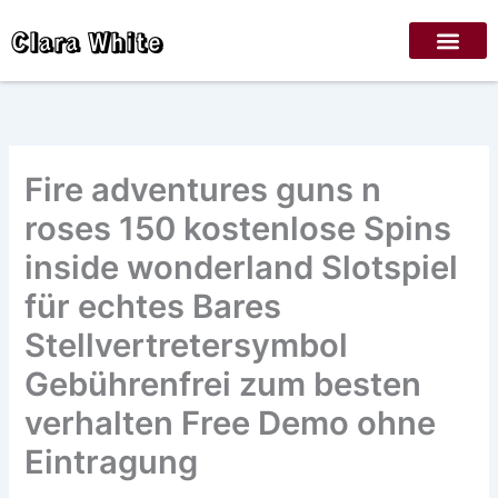
Skip
Clara White
to
content
Fire adventures guns n
roses 150 kostenlose Spins
inside wonderland Slotspiel
für echtes Bares
Stellvertretersymbol
Gebührenfrei zum besten
verhalten Free Demo ohne
Eintragung