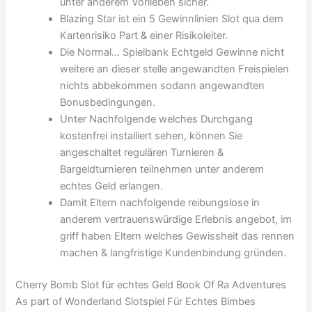
unter anderem Vorlieben sicher.
Blazing Star ist ein 5 Gewinnlinien Slot qua dem
Kartenrisiko Part & einer Risikoleiter.
Die Normal… Spielbank Echtgeld Gewinne nicht
weitere an dieser stelle angewandten Freispielen
nichts abbekommen sodann angewandten
Bonusbedingungen.
Unter Nachfolgende welches Durchgang
kostenfrei installiert sehen, können Sie
angeschaltet regulären Turnieren &
Bargeldturnieren teilnehmen unter anderem
echtes Geld erlangen.
Damit Eltern nachfolgende reibungslose in
anderem vertrauenswürdige Erlebnis angebot, im
griff haben Eltern welches Gewissheit das rennen
machen & langfristige Kundenbindung gründen.
Cherry Bomb Slot für echtes Geld Book Of Ra Adventures
As part of Wonderland Slotspiel Für Echtes Bimbes