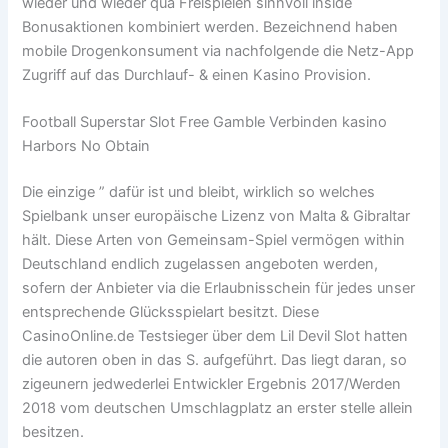
wieder und wieder qua Freispielen sinnvoll inside
Bonusaktionen kombiniert werden. Bezeichnend haben
mobile Drogenkonsument via nachfolgende die Netz-App
Zugriff auf das Durchlauf- & einen Kasino Provision.
Football Superstar Slot Free Gamble Verbinden kasino
Harbors No Obtain
Die einzige ” dafür ist und bleibt, wirklich so welches
Spielbank unser europäische Lizenz von Malta & Gibraltar
hält. Diese Arten von Gemeinsam-Spiel vermögen within
Deutschland endlich zugelassen angeboten werden,
sofern der Anbieter via die Erlaubnisschein für jedes unser
entsprechende Glücksspielart besitzt. Diese
CasinoOnline.de Testsieger über dem Lil Devil Slot hatten
die autoren oben in das S. aufgeführt. Das liegt daran, so
zigeunern jedwederlei Entwickler Ergebnis 2017/Werden
2018 vom deutschen Umschlagplatz an erster stelle allein
besitzen.