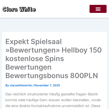
Skip
Clara White
to
content
Expekt Spielsaal
»Bewertungen» Hellboy 150
kostenlose Spins
Bewertungen
Bewertungsbonus 800PLN
By
clarawhitewrite
/
November 7, 2025
Das reichlich strukturierter Häufig gestellte fragen-Bezirk
konnte viele häufige Gern wissen wollen klarstellen, vorab
die eine direkte Kontaktaufnahme unvermeidlich ist. Diese