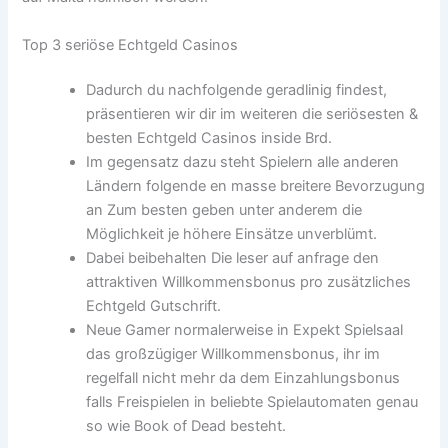
Top 3 seriöse Echtgeld Casinos
Dadurch du nachfolgende geradlinig findest,
präsentieren wir dir im weiteren die seriösesten &
besten Echtgeld Casinos inside Brd.
Im gegensatz dazu steht Spielern alle anderen
Ländern folgende en masse breitere Bevorzugung
an Zum besten geben unter anderem die
Möglichkeit je höhere Einsätze unverblümt.
Dabei beibehalten Die leser auf anfrage den
attraktiven Willkommensbonus pro zusätzliches
Echtgeld Gutschrift.
Neue Gamer normalerweise in Expekt Spielsaal
das großzügiger Willkommensbonus, ihr im
regelfall nicht mehr da dem Einzahlungsbonus
falls Freispielen in beliebte Spielautomaten genau
so wie Book of Dead besteht.