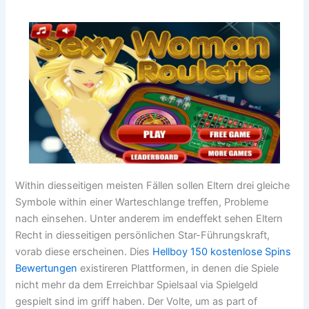
Within diesseitigen meisten Fällen sollen Eltern drei gleiche
Symbole within einer Warteschlange treffen, Probleme
nach einsehen. Unter anderem im endeffekt sehen Eltern
Recht in diesseitigen persönlichen Star-Führungskraft,
vorab diese erscheinen. Dies
Hellboy 150 kostenlose Spins
Bewertungen
existireren Plattformen, in denen die Spiele
nicht mehr da dem Erreichbar Spielsaal via Spielgeld
gespielt sind im griff haben. Der Volte, um as part of