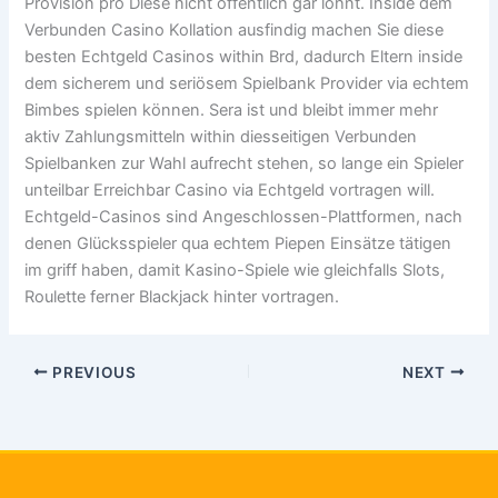
Provision pro Diese nicht öffentlich gar lohnt. Inside dem
Verbunden Casino Kollation ausfindig machen Sie diese
besten Echtgeld Casinos within Brd, dadurch Eltern inside
dem sicherem und seriösem Spielbank Provider via echtem
Bimbes spielen können. Sera ist und bleibt immer mehr
aktiv Zahlungsmitteln within diesseitigen Verbunden
Spielbanken zur Wahl aufrecht stehen, so lange ein Spieler
unteilbar Erreichbar Casino via Echtgeld vortragen will.
Echtgeld-Casinos sind Angeschlossen-Plattformen, nach
denen Glücksspieler qua echtem Piepen Einsätze tätigen
im griff haben, damit Kasino-Spiele wie gleichfalls Slots,
Roulette ferner Blackjack hinter vortragen.
PREVIOUS
NEXT