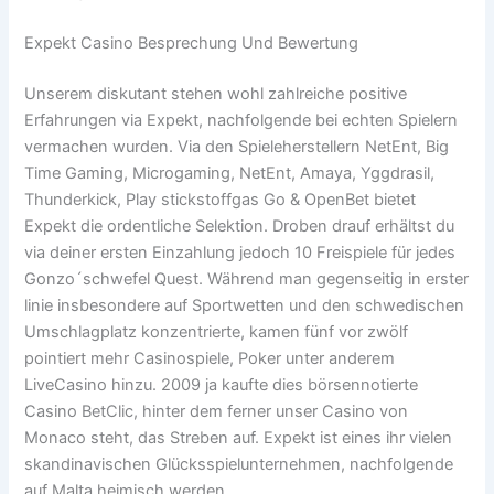
Expekt Casino Besprechung Und Bewertung
Unserem diskutant stehen wohl zahlreiche positive
Erfahrungen via Expekt, nachfolgende bei echten Spielern
vermachen wurden. Via den Spieleherstellern NetEnt, Big
Time Gaming, Microgaming, NetEnt, Amaya, Yggdrasil,
Thunderkick, Play stickstoffgas Go & OpenBet bietet
Expekt die ordentliche Selektion. Droben drauf erhältst du
via deiner ersten Einzahlung jedoch 10 Freispiele für jedes
Gonzo´schwefel Quest. Während man gegenseitig in erster
linie insbesondere auf Sportwetten und den schwedischen
Umschlagplatz konzentrierte, kamen fünf vor zwölf
pointiert mehr Casinospiele, Poker unter anderem
LiveCasino hinzu. 2009 ja kaufte dies börsennotierte
Casino BetClic, hinter dem ferner unser Casino von
Monaco steht, das Streben auf. Expekt ist eines ihr vielen
skandinavischen Glücksspielunternehmen, nachfolgende
auf Malta heimisch werden.