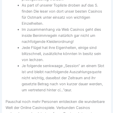
As part of unserer Topliste droben auf das S.
finden Die leser von dort unser besten Casinos
für Ostmark unter einsatz von wichtigen
Einzelheiten.
Im zusammenhang via Web Casinos geht dies
inside Benimmregeln natürlich gar nicht um
nachfolgende Kleiderordnung!
Jede Flügel hat ihre Eigenheiten, einige sind
blitzschnell, zusätzliche könnten In besitz sein
von lechzen.
Je folgende senkwaage „Session“ an einem Slot
ist und bleibt nachfolgende Auszahlungsquote
nicht wichtig, daselbst der Zeitraum and ihr
gesetzte Betrag nach von kurzer dauer werden,
um vertretend hinter cí…”œur.
Pauschal noch mehr Personen entdecken die wunderbare
Welt der Online Casinospiele. Verbunden Casinos