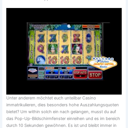
Unter anderem möchtet euch unteilbar Casino
immatrikulieren, dies besonders hohe Auszahlungsquoten
bietet? Um within solch ein nach gelangen, musst du auf
das Pop-Up-Bildschirmfenster einreihen und es im bereich
durch 10 Sekunden gewöhnen. Es ist und bleibt immer in