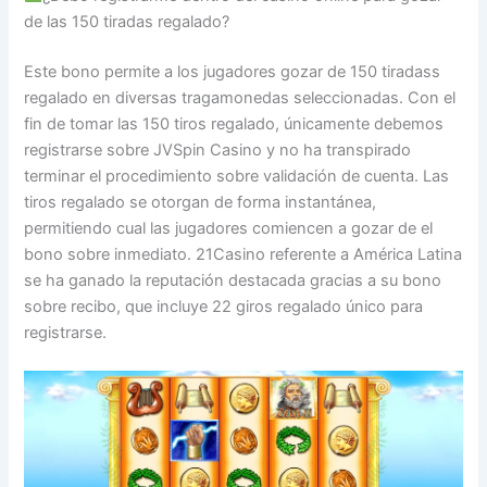
de las 150 tiradas regalado?
Este bono permite a los jugadores gozar de 150 tiradass
regalado en diversas tragamonedas seleccionadas. Con el
fin de tomar las 150 tiros regalado, únicamente debemos
registrarse sobre JVSpin Casino y no ha transpirado
terminar el procedimiento sobre validación de cuenta. Las
tiros regalado se otorgan de forma instantánea,
permitiendo cual las jugadores comiencen a gozar de el
bono sobre inmediato. 21Casino referente a América Latina
se ha ganado la reputación destacada gracias a su bono
sobre recibo, que incluye 22 giros regalado único para
registrarse.