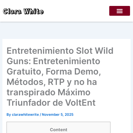
Skip
Clara White
to
content
Entretenimiento Slot Wild
Guns: Entretenimiento
Gratuito, Forma Demo,
Métodos, RTP y no ha
transpirado Máximo
Triunfador de VoltEnt
By
clarawhitewrite
/
November 5, 2025
Content