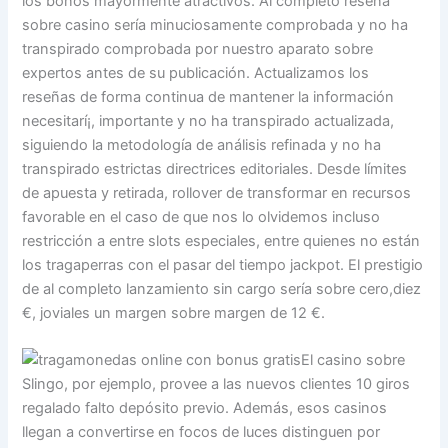
los bonos mayormente atractivos. Al completo reseña
sobre casino serí­a minuciosamente comprobada y no ha
transpirado comprobada por nuestro aparato sobre
expertos antes de su publicación. Actualizamos los
reseñas de forma continua de mantener la información
necesitarí¡, importante y no ha transpirado actualizada,
siguiendo la metodología de análisis refinada y no ha
transpirado estrictas directrices editoriales. Desde límites
de apuesta y retirada, rollover de transformar en recursos
favorable en el caso de que nos lo olvidemos incluso
restricción a entre slots especiales, entre quienes no están
los tragaperras con el pasar del tiempo jackpot. El prestigio
de al completo lanzamiento sin cargo serí­a sobre cero,diez
€, joviales un margen sobre margen de 12 €.
El casino sobre
Slingo, por ejemplo, provee a las nuevos clientes 10 giros
regalado falto depósito previo. Además, esos casinos
llegan a convertirse en focos de luces distinguen por