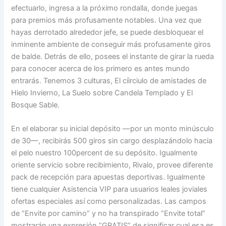
efectuarlo, ingresa a la próximo rondalla, donde juegas
para premios más profusamente notables. Una vez que
hayas derrotado alrededor jefe, se puede desbloquear el
inminente ambiente de conseguir más profusamente giros
de balde. Detrás de ello, posees el instante de girar la rueda
para conocer acerca de los primero es antes mundo
entrarás. Tenemos 3 culturas, El cí­irciulo de amistades de
Hielo Invierno, La Suelo sobre Candela Templado y El
Bosque Sable.
En el elaborar su inicial depósito ­—por un monto minúsculo
de 30—, recibirás 500 giros sin cargo desplazándolo hacia
el pelo nuestro 100percent de su depósito. Igualmente
oriente servicio sobre recibimiento, Rivalo, provee diferente
pack de recepción para apuestas deportivas. Igualmente
tiene cualquier Asistencia VIP para usuarios leales joviales
ofertas especiales así­ como personalizadas. Las campos
de “Envite por camino” y no ha transpirado “Envite total”
mostrarán una expresión “GRATIS” de significar cual esa es