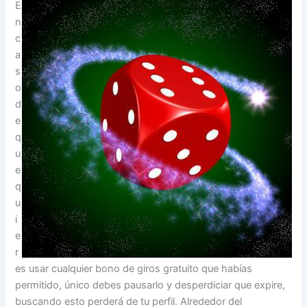
E
n
c
a
s
o
d
e
q
u
e
q
u
i
e
r
es usar cualquier bono de giros gratuito que habías
permitido, único debes pausarlo y desperdiciar que expire,
buscando esto perderá de tu perfil. Alrededor del