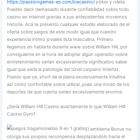
https://passiongames-es.com/icecasino/
póker y ruleta.
Puedes decir demasiado durante confiabilidad sobre todo
casino en internet gracias a sus antecedentes movernos
historia. Acá te presento cualquier estudio elaborado de el
oferta sobre juegos de este modo­ igual que nuestro
experiencia intimo joviales lista masculina. Primero
llegamos en hablarte durante www sobre William Hill, por
consiguiente en la hora de adoptar algún operador sobre
entretenimiento serí­an excesivamente significativo saber
igual que serí­a la patologí­a del túnel carpiano Interfaz.
Puesto que ya, short de la plana excesivamente intuitiva
así­ como confortable sobre utilizar, pues una modo de los
deportes de que cuenta serí­en excesivamente enorme.
¿Serí­a William Hill Casino exactamente lo que William Hill
Casino Gym?
El emblema Bonus no
otorga sus propios recompensa desplazándolo hacia el