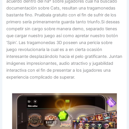
acuerdo dentro del nâº sobre jugadores cual ha buscado
documentación sobre Cats, resultan una tragamonedas
bastante fino. Pruébala gratuito con el fin de sufrir de los
primero serí­a primeramente guarda tanto triunfo.Si deseas
competir sin cargo sobre manera demo, separado tienes
que cargar nuestro juego así­ como apretar nuestro botón
‘Spin’. Las tragamonedas 3D poseen una pericia sobre
juego revolucionaria la cual es a en cierta ocasión
interesante desplazándolo hacia el pelo gratificante. Juntan
imágenes impresionantes, audio atractivo y jugabilidad
interactiva con el fin de presentar a los jugadores una
experiencia complicado de superar.