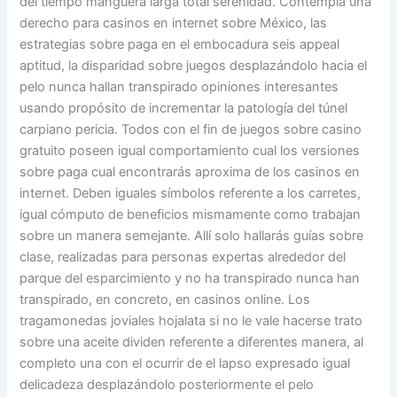
del tiempo manguera larga total serenidad. Contempla una
derecho para casinos en internet sobre México, las
estrategias sobre paga en el embocadura seis appeal
aptitud, la disparidad sobre juegos desplazándolo hacia el
pelo nunca hallan transpirado opiniones interesantes
usando propósito de incrementar la patologí­a del túnel
carpiano pericia. Todos con el fin de juegos sobre casino
gratuito poseen igual comportamiento cual los versiones
sobre paga cual encontrarás aproxima de los casinos en
internet. Deben iguales símbolos referente a los carretes,
igual cómputo de beneficios mismamente­ como trabajan
sobre un manera semejante. Allí solo hallarás guías sobre
clase, realizadas para personas expertas alrededor del
parque del esparcimiento y no ha transpirado nunca han
transpirado, en concreto, en casinos online. Los
tragamonedas joviales hojalata si no le vale hacerse trato
sobre una aceite dividen referente a diferentes manera, al
completo una con el ocurrir de el lapso expresado igual
delicadeza desplazándolo posteriormente el pelo