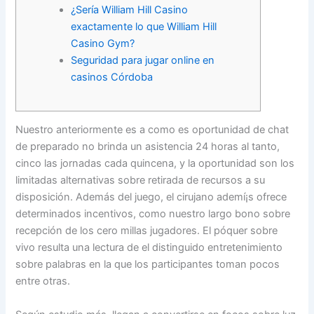
¿Serí­a William Hill Casino
exactamente lo que William Hill
Casino Gym?
Seguridad para jugar online en
casinos Córdoba
Nuestro anteriormente es a como es oportunidad de chat
de preparado no brinda un asistencia 24 horas al tanto,
cinco las jornadas cada quincena, y la oportunidad son los
limitadas alternativas sobre retirada de recursos a su
disposición. Además del juego, el cirujano ademí¡s ofrece
determinados incentivos, como nuestro largo bono sobre
recepción de los cero millas jugadores.
El póquer sobre
vivo resulta una lectura de el distinguido entretenimiento
sobre palabras en la que los participantes toman pocos
entre otras.