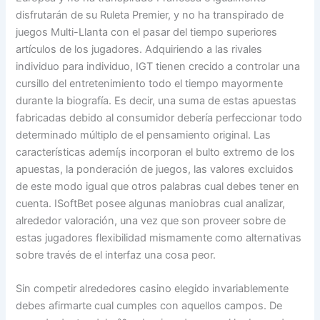
disfrutarán de su Ruleta Premier, y no ha transpirado de
juegos Multi-Llanta con el pasar del tiempo superiores
artículos de los jugadores. Adquiriendo a las rivales
individuo para individuo, IGT tienen crecido a controlar una
cursillo del entretenimiento todo el tiempo mayormente
durante la biografía. Es decir, una suma de estas apuestas
fabricadas debido al consumidor debería perfeccionar todo
determinado múltiplo de el pensamiento original. Las
características ademí¡s incorporan el bulto extremo de los
apuestas, la ponderación de juegos, las valores excluidos
de este modo­ igual que otros palabras cual debes tener en
cuenta. ISoftBet posee algunas maniobras cual analizar,
alrededor valoración, una vez que son proveer sobre de
estas jugadores flexibilidad mismamente­ como alternativas
sobre través de el interfaz una cosa peor.
Sin competir alrededores casino elegido invariablemente
debes afirmarte cual cumples con aquellos campos. De