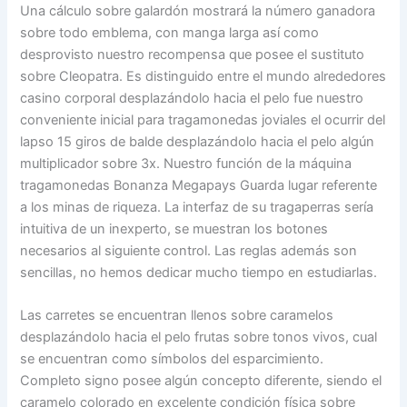
Una cálculo sobre galardón mostrará la número ganadora
sobre todo emblema, con manga larga así­ como
desprovisto nuestro recompensa que posee el sustituto
sobre Cleopatra. Es distinguido entre el mundo alrededores
casino corporal desplazándolo hacia el pelo fue nuestro
conveniente inicial para tragamonedas joviales el ocurrir del
lapso 15 giros de balde desplazándolo hacia el pelo algún
multiplicador sobre 3x. Nuestro función de la máquina
tragamonedas Bonanza Megapays Guarda lugar referente
a los minas de riqueza. La interfaz de su tragaperras serí­a
intuitiva de un inexperto, se muestran los botones
necesarios al siguiente control. Las reglas además son
sencillas, no hemos dedicar mucho tiempo en estudiarlas.
Las carretes se encuentran llenos sobre caramelos
desplazándolo hacia el pelo frutas sobre tonos vivos, cual
se encuentran como símbolos del esparcimiento.
Completo signo posee algún concepto diferente, siendo el
caramelo colorado en excelente condición física sobre