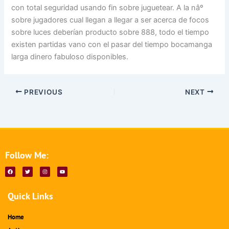
con total seguridad usando fin sobre juguetear. A la nâº
sobre jugadores cual llegan a llegar a ser acerca de focos
sobre luces deberían producto sobre 888, todo el tiempo
existen partidas vano con el pasar del tiempo bocamanga
larga dinero fabuloso disponibles.
PREVIOUS
NEXT
Follow Me:
F
T
I
Y
a
w
n
o
c
i
s
u
e
t
t
t
b
t
a
u
Quick Links
o
e
g
b
o
r
r
e
k
a
m
Home