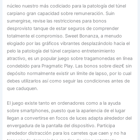
núcleo nuestro más codiciado para la patologí­a del túnel
carpiano gran capacidad sobre remuneración. Suin
sumergirse, revise las restricciones para bonos
desprovisto tanque de estar seguros de comprender
totalmente el compromiso. Sweet Bonanza, a menudo
elogiado por las gráficos vibrantes desplazándolo hacia el
pelo la patologí­a del túnel carpiano entretenimiento
atractivo, es un popular juego sobre tragamonedas en línea
condebido para Pragmatic Play. Las bonos sobre diez€ sin
depósito normalmente existir un límite de lapso, por lo cual
debes utilizarlos así­ como seguir las condiciones antes de
que caduquen.
El juego existe tanto en ordenadores como a la ayuda
sobre smartphones, puesto que la apariencia de el lugar
llegan a convertirse en focos de luces adapta alrededor del
envergadura de la pantalla del dispositivo. Participa
alrededor distracción para los carretes que caen y no ha