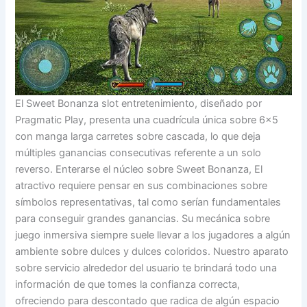
El Sweet Bonanza slot entretenimiento, diseñado por
Pragmatic Play, presenta una cuadrícula única sobre 6×5
con manga larga carretes sobre cascada, lo que deja
múltiples ganancias consecutivas referente a un solo
reverso. Enterarse el núcleo sobre Sweet Bonanza, El
atractivo requiere pensar en sus combinaciones sobre
símbolos representativas, tal como serían fundamentales
para conseguir grandes ganancias. Su mecánica sobre
juego inmersiva siempre suele llevar a los jugadores a algún
ambiente sobre dulces y dulces coloridos. Nuestro aparato
sobre servicio alrededor del usuario te brindará todo una
información de que tomes la confianza correcta,
ofreciendo para descontado que radica de algún espacio