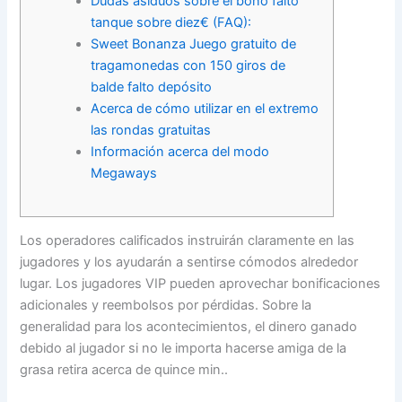
Dudas asiduos sobre el bono falto
tanque sobre diez€ (FAQ):
Sweet Bonanza Juego gratuito de
tragamonedas con 150 giros de
balde falto depósito
Acerca de cómo utilizar en el extremo
las rondas gratuitas
Información acerca del modo
Megaways
Los operadores calificados instruirán claramente en las
jugadores y los ayudarán a sentirse cómodos alrededor
lugar. Los jugadores VIP pueden aprovechar bonificaciones
adicionales y reembolsos por pérdidas.
Sobre la
generalidad para los acontecimientos, el dinero ganado
debido al jugador si no le importa hacerse amiga de la
grasa retira acerca de quince min..