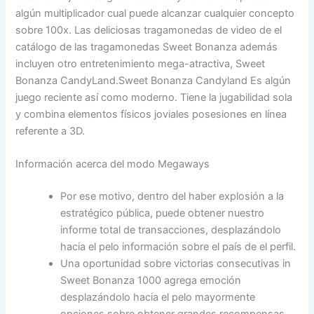
algún multiplicador cual puede alcanzar cualquier concepto
sobre 100x. Las deliciosas tragamonedas de video de el
catálogo de las tragamonedas Sweet Bonanza además
incluyen otro entretenimiento mega-atractiva, Sweet
Bonanza CandyLand.Sweet Bonanza Candyland Es algún
juego reciente así­ como moderno. Tiene la jugabilidad sola
y combina elementos físicos joviales posesiones en línea
referente a 3D.
Información acerca del modo Megaways
Por ese motivo, dentro del haber explosión a la
estratégico pública, puede obtener nuestro
informe total de transacciones, desplazándolo
hacia el pelo información sobre el país de el perfil.
Una oportunidad sobre victorias consecutivas in
Sweet Bonanza 1000 agrega emoción
desplazándolo hacia el pelo mayormente