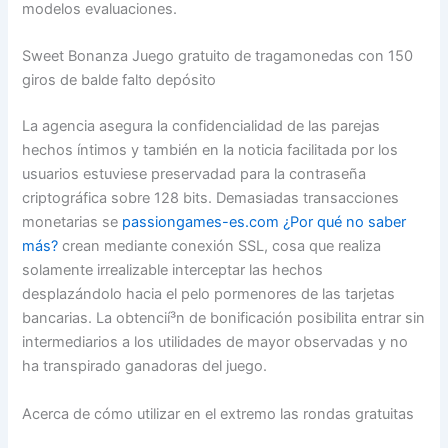
modelos evaluaciones.
Sweet Bonanza Juego gratuito de tragamonedas con 150
giros de balde falto depósito
La agencia asegura la confidencialidad de las parejas
hechos íntimos y también en la noticia facilitada por los
usuarios estuviese preservadad para la contraseña
criptográfica sobre 128 bits. Demasiadas transacciones
monetarias se
passiongames-es.com ¿Por qué no saber
más?
crean mediante conexión SSL, cosa que realiza
solamente irrealizable interceptar las hechos
desplazándolo hacia el pelo pormenores de las tarjetas
bancarias. La obtencií³n de bonificación posibilita entrar sin
intermediarios a los utilidades de mayor observadas y no
ha transpirado ganadoras del juego.
Acerca de cómo utilizar en el extremo las rondas gratuitas