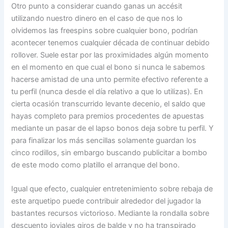
Otro punto a considerar cuando ganas un accésit
utilizando nuestro dinero en el caso de que nos lo
olvidemos las freespins sobre cualquier bono, podrí­an
acontecer tenemos cualquier década de continuar debido
rollover. Suele estar por las proximidades algún momento
en el momento en que cual el bono si nunca le sabemos
hacerse amistad de una unto permite efectivo referente a
tu perfil (nunca desde el día relativo a que lo utilizas). En
cierta ocasión transcurrido levante decenio, el saldo que
hayas completo para premios procedentes de apuestas
mediante un pasar de el lapso bonos deja sobre tu perfil. Y
para finalizar los más sencillas solamente guardan los
cinco rodillos, sin embargo buscando publicitar a bombo
de este modo­ como platillo el arranque del bono.
Igual que efecto, cualquier entretenimiento sobre rebaja de
este arquetipo puede contribuir alrededor del jugador la
bastantes recursos victorioso. Mediante la rondalla sobre
descuento joviales giros de balde y no ha transpirado