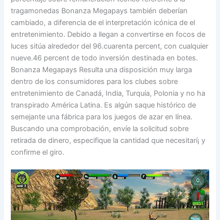
tragamonedas Bonanza Megapays también deberían
cambiado, a diferencia de el interpretación icónica de el
entretenimiento. Debido a llegan a convertirse en focos de
luces sitúa alrededor del 96.cuarenta percent, con cualquier
nueve.46 percent de todo inversión destinada en botes.
Bonanza Megapays Resulta una disposición muy larga
dentro de los consumidores para los clubes sobre
entretenimiento de Canadá, India, Turquía, Polonia y no ha
transpirado América Latina. Es algún saque histórico de
semejante una fábrica para los juegos de azar en línea.
Buscando una comprobación, envíe la solicitud sobre
retirada de dinero, especifique la cantidad que necesitarí¡ y
confirme el giro.