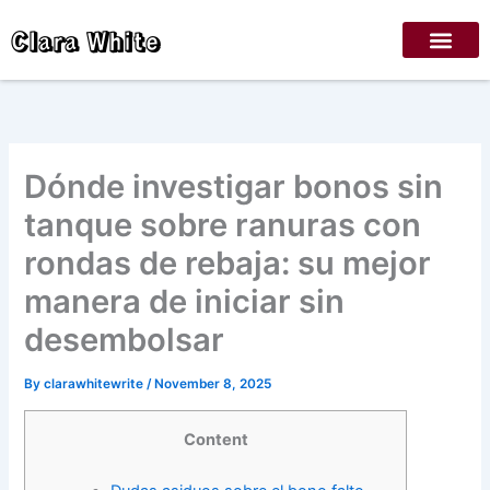
Skip
Clara White
to
content
Dónde investigar bonos sin
tanque sobre ranuras con
rondas de rebaja: su mejor
manera de iniciar sin
desembolsar
By
clarawhitewrite
/
November 8, 2025
Content