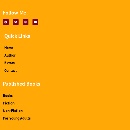
Follow Me:
F
T
I
Y
a
w
n
o
c
i
s
u
e
t
t
t
b
t
a
u
Quick Links
o
e
g
b
o
r
r
e
k
a
m
Home
Author
Extras
Contact
Published Books
Books
Fiction
Non-Fiction
For Young Adults