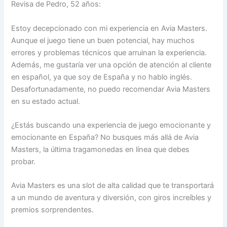
Revisa de Pedro, 52 años:
Estoy decepcionado con mi experiencia en Avia Masters.
Aunque el juego tiene un buen potencial, hay muchos
errores y problemas técnicos que arruinan la experiencia.
Además, me gustaría ver una opción de atención al cliente
en español, ya que soy de España y no hablo inglés.
Desafortunadamente, no puedo recomendar Avia Masters
en su estado actual.
¿Estás buscando una experiencia de juego emocionante y
emocionante en España? No busques más allá de Avia
Masters, la última tragamonedas en línea que debes
probar.
Avia Masters es una slot de alta calidad que te transportará
a un mundo de aventura y diversión, con giros increíbles y
premios sorprendentes.