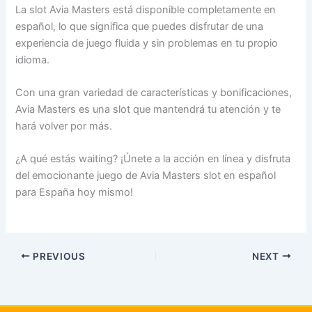
La slot Avia Masters está disponible completamente en
español, lo que significa que puedes disfrutar de una
experiencia de juego fluida y sin problemas en tu propio
idioma.
Con una gran variedad de características y bonificaciones,
Avia Masters es una slot que mantendrá tu atención y te
hará volver por más.
¿A qué estás waiting? ¡Únete a la acción en línea y disfruta
del emocionante juego de Avia Masters slot en español
para España hoy mismo!
PREVIOUS
NEXT