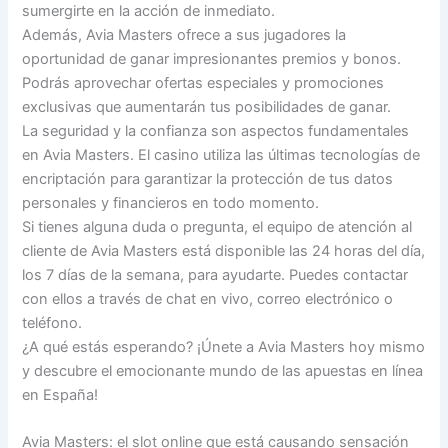
sumergirte en la acción de inmediato.
Además, Avia Masters ofrece a sus jugadores la
oportunidad de ganar impresionantes premios y bonos.
Podrás aprovechar ofertas especiales y promociones
exclusivas que aumentarán tus posibilidades de ganar.
La seguridad y la confianza son aspectos fundamentales
en Avia Masters. El casino utiliza las últimas tecnologías de
encriptación para garantizar la protección de tus datos
personales y financieros en todo momento.
Si tienes alguna duda o pregunta, el equipo de atención al
cliente de Avia Masters está disponible las 24 horas del día,
los 7 días de la semana, para ayudarte. Puedes contactar
con ellos a través de chat en vivo, correo electrónico o
teléfono.
¿A qué estás esperando? ¡Únete a Avia Masters hoy mismo
y descubre el emocionante mundo de las apuestas en línea
en España!
Avia Masters: el slot online que está causando sensación