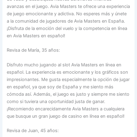
avanzas en el juego. Avia Masters te ofrece una experiencia
de juego emocionante y adictiva. No esperes más y únete
a la comunidad de jugadores de Avia Masters en España.
¡Disfruta de la emoción del vuelo y la competencia en línea
en Avia Masters en español!
Revisa de María, 35 años:
Disfruto mucho jugando al slot Avia Masters en línea en
español. La experiencia es emocionante y los gráficos son
impresionantes. Me gusta especialmente la opción de jugar
en español, ya que soy de España y me siento más
cómoda así. Además, el juego es justo y siempre me siento
como si tuviera una oportunidad justa de ganar.
¡Recomiendo encarecidamente Avia Masters a cualquiera
que busque un gran juego de casino en línea en español!
Revisa de Juan, 45 años: