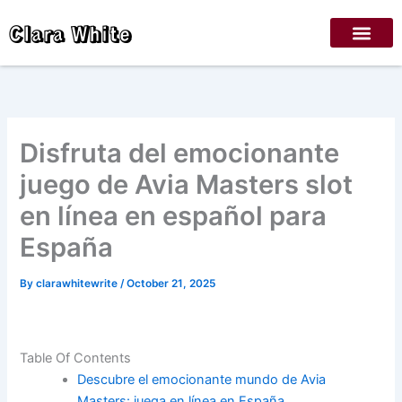
Skip
Clara White
to
content
Disfruta del emocionante
juego de Avia Masters slot
en línea en español para
España
By
clarawhitewrite
/
October 21, 2025
Table Of Contents
Descubre el emocionante mundo de Avia
Masters: juega en línea en España