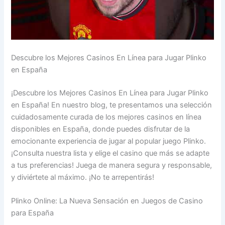
Descubre los Mejores Casinos En Línea para Jugar Plinko
en España
¡Descubre los Mejores Casinos En Línea para Jugar Plinko
en España! En nuestro blog, te presentamos una selección
cuidadosamente curada de los mejores casinos en línea
disponibles en España, donde puedes disfrutar de la
emocionante experiencia de jugar al popular juego Plinko.
¡Consulta nuestra lista y elige el casino que más se adapte
a tus preferencias! Juega de manera segura y responsable,
y diviértete al máximo. ¡No te arrepentirás!
Plinko Online: La Nueva Sensación en Juegos de Casino
para España