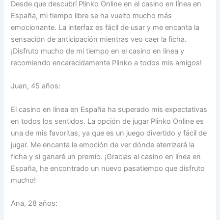
Desde que descubrí Plinko Online en el casino en línea en
España, mi tiempo libre se ha vuelto mucho más
emocionante. La interfaz es fácil de usar y me encanta la
sensación de anticipación mientras veo caer la ficha.
¡Disfruto mucho de mi tiempo en el casino en línea y
recomiendo encarecidamente Plinko a todos mis amigos!
Juan, 45 años:
El casino en línea en España ha superado mis expectativas
en todos los sentidos. La opción de jugar Plinko Online es
una de mis favoritas, ya que es un juego divertido y fácil de
jugar. Me encanta la emoción de ver dónde aterrizará la
ficha y si ganaré un premio. ¡Gracias al casino en línea en
España, he encontrado un nuevo pasatiempo que disfruto
mucho!
Ana, 28 años: