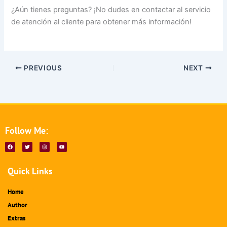
¿Aún tienes preguntas? ¡No dudes en contactar al servicio
de atención al cliente para obtener más información!
PREVIOUS
NEXT
Follow Me:
F
T
I
Y
a
w
n
o
c
i
s
u
e
t
t
t
b
t
a
u
Quick Links
o
e
g
b
o
r
r
e
k
a
m
Home
Author
Extras