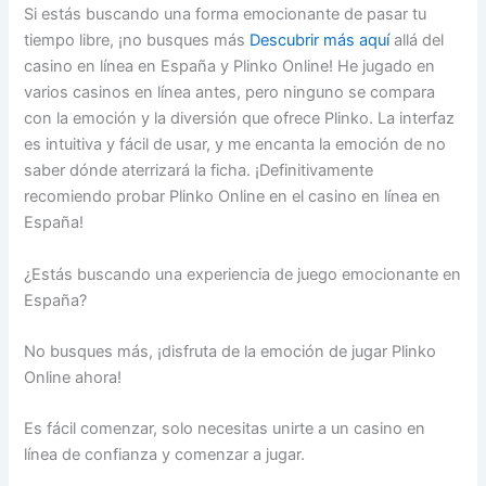
Si estás buscando una forma emocionante de pasar tu
tiempo libre, ¡no busques más
Descubrir más aquí
allá del
casino en línea en España y Plinko Online! He jugado en
varios casinos en línea antes, pero ninguno se compara
con la emoción y la diversión que ofrece Plinko. La interfaz
es intuitiva y fácil de usar, y me encanta la emoción de no
saber dónde aterrizará la ficha. ¡Definitivamente
recomiendo probar Plinko Online en el casino en línea en
España!
¿Estás buscando una experiencia de juego emocionante en
España?
No busques más, ¡disfruta de la emoción de jugar Plinko
Online ahora!
Es fácil comenzar, solo necesitas unirte a un casino en
línea de confianza y comenzar a jugar.