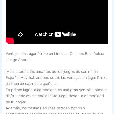
Ventajas de Jugar Plinko en Línea en Casinos Españoles:
¡Juega Ahora!
¡Hola a todos los amantes de los juegos de casino en
España! Hoy hablaremos sobre las ventajas de jugar Plinko
en línea en casinos españoles.
En primer lugar, la comodidad es una gran ventaja: ¡puedes
disfrutar de este emocionante juego desde la comodidad
de tu hogar!
Además, los casinos en línea ofrecen bonos y