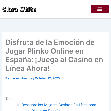
Skip
Clara White
to
content
Disfruta de la Emoción de
Jugar Plinko Online en
España: ¡Juega al Casino en
Línea Ahora!
By
clarawhitewrite
/
October 22, 2025
Table
Descubre los Mejores Casinos En Línea para
Jugar Plinko en España