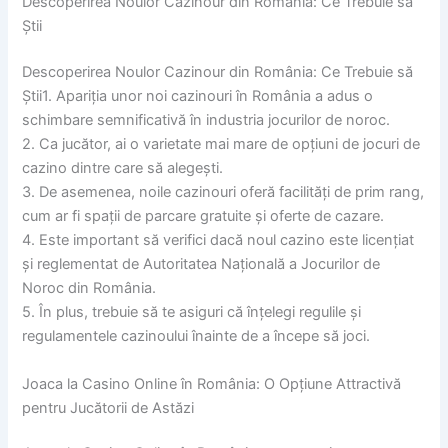
Descoperirea Noulor Cazinour din România: Ce Trebuie să
Știi
Descoperirea Noulor Cazinour din România: Ce Trebuie să
Știi1. Apariția unor noi cazinouri în România a adus o
schimbare semnificativă în industria jocurilor de noroc.
2. Ca jucător, ai o varietate mai mare de opțiuni de jocuri de
cazino dintre care să alegești.
3. De asemenea, noile cazinouri oferă facilități de prim rang,
cum ar fi spații de parcare gratuite și oferte de cazare.
4. Este important să verifici dacă noul cazino este licențiat
și reglementat de Autoritatea Națională a Jocurilor de
Noroc din România.
5. În plus, trebuie să te asiguri că înțelegi regulile și
regulamentele cazinoului înainte de a începe să joci.
Joaca la Casino Online în România: O Opțiune Attractivă
pentru Jucătorii de Astăzi