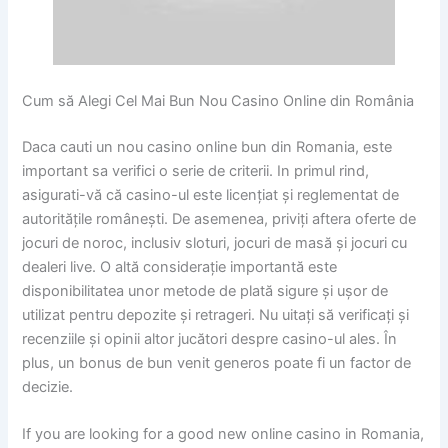
Cum să Alegi Cel Mai Bun Nou Casino Online din România
Daca cauti un nou casino online bun din Romania, este
important sa verifici o serie de criterii. In primul rind,
asigurati-vă că casino-ul este licențiat și reglementat de
autoritățile românești. De asemenea, priviți aftera oferte de
jocuri de noroc, inclusiv sloturi, jocuri de masă și jocuri cu
dealeri live. O altă considerație importantă este
disponibilitatea unor metode de plată sigure și ușor de
utilizat pentru depozite și retrageri. Nu uitați să verificați și
recenziile și opinii altor jucători despre casino-ul ales. În
plus, un bonus de bun venit generos poate fi un factor de
decizie.
If you are looking for a good new online casino in Romania,