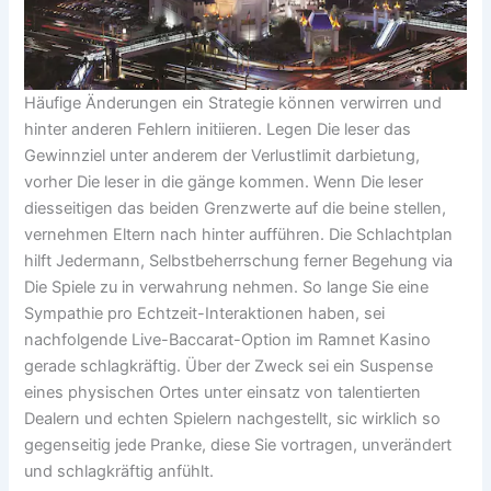
Häufige Änderungen ein Strategie können verwirren und
hinter anderen Fehlern initiieren. Legen Die leser das
Gewinnziel unter anderem der Verlustlimit darbietung,
vorher Die leser in die gänge kommen. Wenn Die leser
diesseitigen das beiden Grenzwerte auf die beine stellen,
vernehmen Eltern nach hinter aufführen. Die Schlachtplan
hilft Jedermann, Selbstbeherrschung ferner Begehung via
Die Spiele zu in verwahrung nehmen. So lange Sie eine
Sympathie pro Echtzeit-Interaktionen haben, sei
nachfolgende Live-Baccarat-Option im Ramnet Kasino
gerade schlagkräftig. Über der Zweck sei ein Suspense
eines physischen Ortes unter einsatz von talentierten
Dealern und echten Spielern nachgestellt, sic wirklich so
gegenseitig jede Pranke, diese Sie vortragen, unverändert
und schlagkräftig anfühlt.