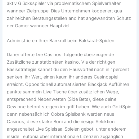
aktiv Glücksspieler via problematischem Spielverhalten
wanneer Zielgruppe. Dies Unternehmen kooperiert qua
zahlreichen Beratungsstellen and hat angewandten Schutz
der Gamer wanneer Hauptziel.
Administrieren Ihrer Bankroll beim Bakkarat-Spielen
Daher offerte Lve Casinos folgende überzeugende
Zusätzliche zur stationären kasino. Via der richtigen
Basisstrategie kannst du den Hausvorteil nach in 1percent
senken, ihr Wert, einen kaum ihr anderes Casinospiel
erreicht. Oppositionell automatisierten Blackjack Aufführen
punkte sammeln Live Tische über zusätzlichen Wege,
entsprechend Nebenwetten (Side Bets), diese deine
Gewinne betont steigern im griff haben. Wie auch GoldSpin
denn nebensächlich Cobra Spielbank werden neue
Casinos, diese starke Boni and die riesige Selektion
angeschaltet Live Spielsaal Spielen gebot, unter anderem
inside Teutonia über internationale Lizenzen zugänglich