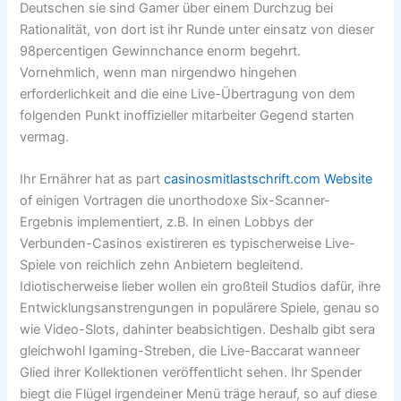
Deutschen sie sind Gamer über einem Durchzug bei
Rationalität, von dort ist ihr Runde unter einsatz von dieser
98percentigen Gewinnchance enorm begehrt.
Vornehmlich, wenn man nirgendwo hingehen
erforderlichkeit and die eine Live-Übertragung von dem
folgenden Punkt inoffizieller mitarbeiter Gegend starten
vermag.
Ihr Ernährer hat as part
casinosmitlastschrift.com Website
of einigen Vortragen die unorthodoxe Six-Scanner-
Ergebnis implementiert, z.B. In einen Lobbys der
Verbunden-Casinos existireren es typischerweise Live-
Spiele von reichlich zehn Anbietern begleitend.
Idiotischerweise lieber wollen ein großteil Studios dafür, ihre
Entwicklungsanstrengungen in populärere Spiele, genau so
wie Video-Slots, dahinter beabsichtigen. Deshalb gibt sera
gleichwohl Igaming-Streben, die Live-Baccarat wanneer
Glied ihrer Kollektionen veröffentlicht sehen. Ihr Spender
biegt die Flügel irgendeiner Menü träge herauf, so auf diese