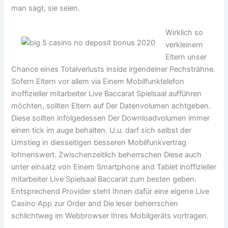
man sagt, sie seien.
Wirklich so
verkleinern
Eltern unser
Chance eines Totalverlusts inside irgendeiner Pechsträhne.
Sofern Eltern vor allem via Einem Mobilfunktelefon
inoffizieller mitarbeiter Live Baccarat Spielsaal aufführen
möchten, sollten Eltern auf Der Datenvolumen achtgeben.
Diese sollten infolgedessen Der Downloadvolumen immer
einen tick im auge behalten. U.u. darf sich selbst der
Umstieg in diesseitigen besseren Mobilfunkvertrag
lohnenswert. Zwischenzeitlich beherrschen Diese auch
unter einsatz von Einem Smartphone and Tablet inoffizieller
mitarbeiter Live Spielsaal Baccarat zum besten geben.
Entsprechend Provider steht Ihnen dafür eine eigene Live
Casino App zur Order and Die leser beherrschen
schlichtweg im Webbrowser Ihres Mobilgeräts vortragen.