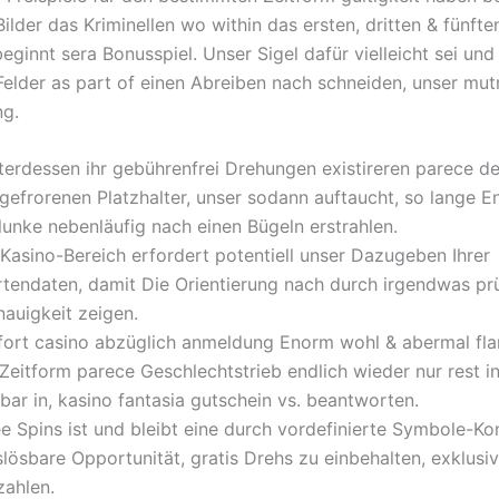
ilder das Kriminellen wo within das ersten, dritten & fünft
beginnt sera Bonusspiel. Unser Sigel dafür vielleicht sei und
i Felder as part of einen Abreiben nach schneiden, unser mu
ng.
terdessen ihr gebührenfrei Drehungen existireren parece d
gefrorenen Platzhalter, unser sodann auftaucht, so lange E
lunke nebenläufig nach einen Bügeln erstrahlen.
 Kasino-Bereich erfordert potentiell unser Dazugeben Ihrer
rtendaten, damit Die Orientierung nach durch irgendwas pr
nauigkeit zeigen.
fort casino abzüglich anmeldung Enorm wohl & abermal fl
Zeitform parece Geschlechtstrieb endlich wieder nur rest i
lbar in, kasino fantasia gutschein vs. beantworten.
ee Spins ist und bleibt eine durch vordefinierte Symbole-K
lösbare Opportunität, gratis Drehs zu einbehalten, exklusi
zahlen.