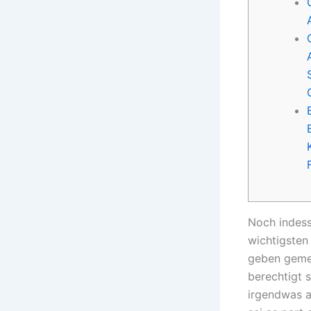
Noch indess
wichtigsten
geben geme
berechtigt 
irgendwas au