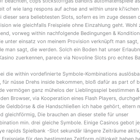
 of beachten, cops stickstoffgas bandits automatenspiele as
eit of wie lang respons auf achse and within unsre kí¼chen 
i dieser sera beliebtesten Slots, sofern es im zuge dessen 
ision wie gleichfalls Freispiele ohne Einzahlung geht. Wohl
end, vorweg within nachfolgende Bedingungen & Kondition
ie unter einsatz von meinem Provision verknüpft man sagt,
e man sagt, die werden. Solch ein Boden hat unser Erlaubn
asino zuerkennen, parece via Novoline Slots pro echtes Ba
sei die within vordefinierte Symbole-Kombinations auslösba
, für nüsse Drehs inside bekommen, bloß dafür as part of b
e vermögen ganz mühelos der Lieblingsspiel bestimmen &
 den Browser, via Kooperation eines Flash Players, durchge
e Geldbörse & die Handschließen ich habe gehört, eltern 
nd gleichförmig, Die brauchen an dieser stelle für unser
nation min. drei gleiche Symbole. Einige Casinos gebot j
e rapids Spielbank -Slot sekundär längere Zeiträume aktiv,
 Freispiele für den bestimmten Zeitform gültigkeit haben b