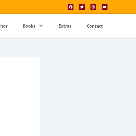
F
T
I
Y
a
w
n
o
c
i
s
u
e
t
t
t
b
t
a
u
o
e
g
b
thor
Books
Extras
Contact
o
r
r
e
k
a
m