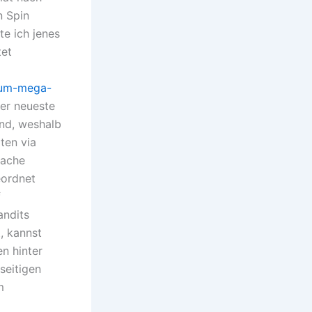
n Spin
te ich jenes
tet
zum-mega-
ser neueste
und, weshalb
ten via
fache
eordnet
f
andits
, kannst
n hinter
seitigen
m