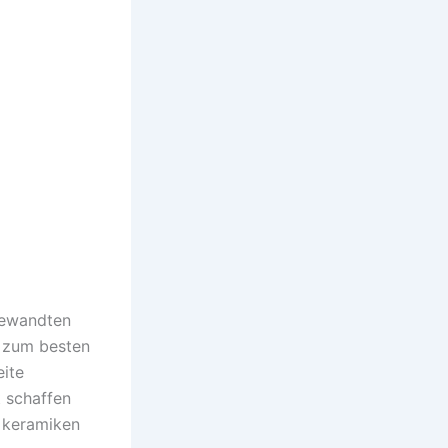
gewandten
r zum besten
ite
 schaffen
 keramiken