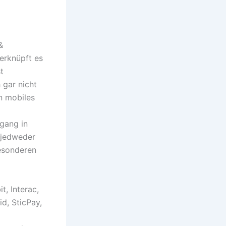
&
erknüpft es
t
 gar nicht
n mobiles
gang in
 jedweder
besonderen
, Interac,
id, SticPay,