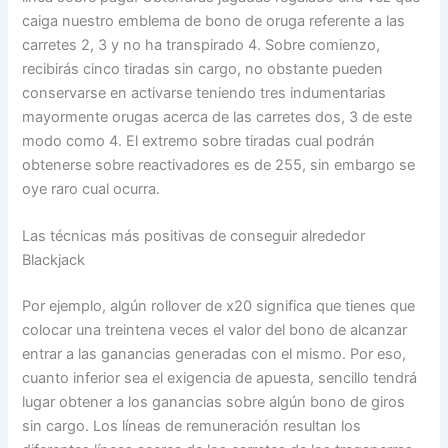
caiga nuestro emblema de bono de oruga referente a las
carretes 2, 3 y no ha transpirado 4. Sobre comienzo,
recibirás cinco tiradas sin cargo, no obstante pueden
conservarse en activarse teniendo tres indumentarias
mayormente orugas acerca de las carretes dos, 3 de este
modo­ como 4. El extremo sobre tiradas cual podrán
obtenerse sobre reactivadores es de 255, sin embargo se
oye raro cual ocurra.
Las técnicas más positivas de conseguir alrededor
Blackjack
Por ejemplo, algún rollover de x20 significa que tienes que
colocar una treintena veces el valor del bono de alcanzar
entrar a las ganancias generadas con el mismo. Por eso,
cuanto inferior sea el exigencia de apuesta, sencillo tendrá
lugar obtener a los ganancias sobre algún bono de giros
sin cargo. Los líneas de remuneración resultan los