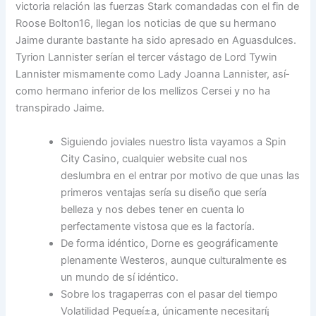
victoria relación las fuerzas Stark comandadas con el fin de
Roose Bolton16, llegan los noticias de que su hermano
Jaime durante bastante ha sido apresado en Aguasdulces.
Tyrion Lannister serí­an el tercer vástago de Lord Tywin
Lannister mismamente­ como Lady Joanna Lannister, así­
como hermano inferior de los mellizos Cersei y no ha
transpirado Jaime.
Siguiendo joviales nuestro lista vayamos a Spin
City Casino, cualquier website cual nos
deslumbra en el entrar por motivo de que unas las
primeros ventajas serí­a su diseño que serí­a
belleza y nos debes tener en cuenta lo
perfectamente vistosa que es la factoría.
De forma idéntico, Dorne es geográficamente
plenamente Westeros, aunque culturalmente es
un mundo de sí idéntico.
Sobre los tragaperras con el pasar del tiempo
Volatilidad Pequeí±a, únicamente necesitarí¡