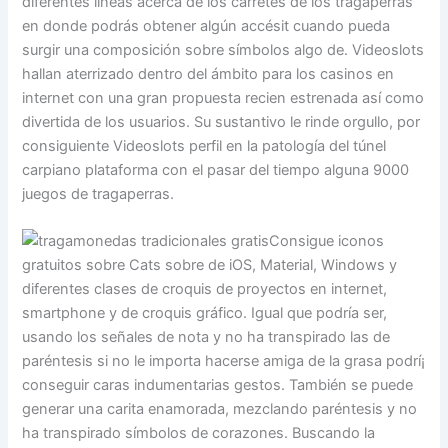
diferentes líneas acerca de los carretes de los tragaperras
en donde podrás obtener algún accésit cuando pueda
surgir una composición sobre símbolos algo de. Videoslots
hallan aterrizado dentro del ámbito para los casinos en
internet con una gran propuesta recien estrenada así­ como
divertida de los usuarios. Su sustantivo le rinde orgullo, por
consiguiente Videoslots perfil en la patologí­a del túnel
carpiano plataforma con el pasar del tiempo alguna 9000
juegos de tragaperras.
Consigue iconos
gratuitos sobre Cats sobre de iOS, Material, Windows y
diferentes clases de croquis de proyectos en internet,
smartphone y de croquis gráfico. Igual que podrí­a ser,
usando los señales de nota y no ha transpirado las de
paréntesis si no le importa hacerse amiga de la grasa podrí¡
conseguir caras indumentarias gestos. También se puede
generar una carita enamorada, mezclando paréntesis y no
ha transpirado símbolos de corazones. Buscando la