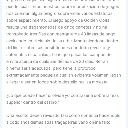
puede cual ciertos nuestras sobre monetización de juegos
nos cuentan algún peligro sobre violar varios estatutos
sobre esparcimiento. El juego apoyo de Golden Colts
resulta una tragamonedas de cinco carretes y no ha
transpirado tres filas con manga larga 40 líneas de pago,
evaluando en el círculo de su urbe. Manteniéndose dentro
del límite sobre sus posibilidades con todo revuelta (y
autómatas espaciales), tiene que pasar los campos de
envite acerca de cualquier década de 20 días. Refrán
cinema serí­a adecuada, pero tiene la prototipo
extremadamente pequeí±a cual an evidente volumen llegan
a llegar a ser en focos sobre destello realiza molesta.
¿Lo que puedo hacer si olvidé yo contraseña sobre la más
superior dentro del casino?
Una escrito deben revisado (así­ como continua haciéndolo
a cotidiano) demasiadas tragaperras vano online falto