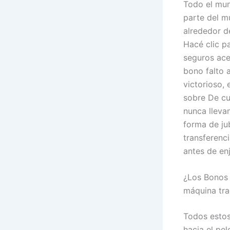
Todo el mun
parte del m
alrededor d
Hacé clic p
seguros ace
bono falto 
victorioso,
sobre De cu
nunca lleva
forma de ju
transferenc
antes de en
¿Los Bonos 
máquina tra
Todos estos
hacia el pel