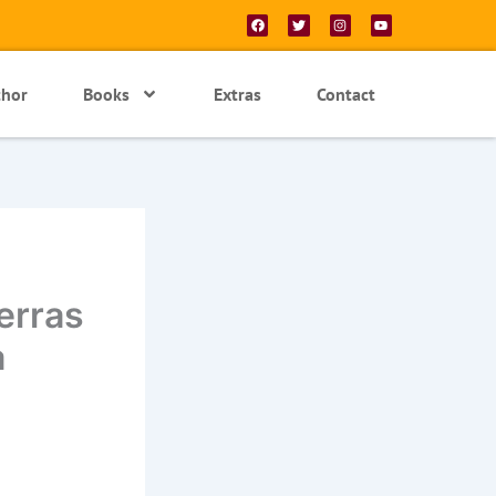
F
T
I
Y
a
w
n
o
c
i
s
u
e
t
t
t
b
t
a
u
o
e
g
b
thor
Books
Extras
Contact
o
r
r
e
k
a
m
erras
a