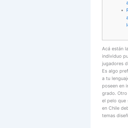
Acá están l
individuo p
jugadores d
Es algo pre
a tu lengua
poseen en i
grado.
Otro
el pelo que 
en Chile de
temas diseñ