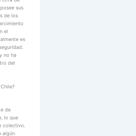
 posee sus
s de los
arcimiento
n el
ualmente es
seguridad.
y no ha
tro del
 Chile?
te de
, lo que
 colectivo.
a algún