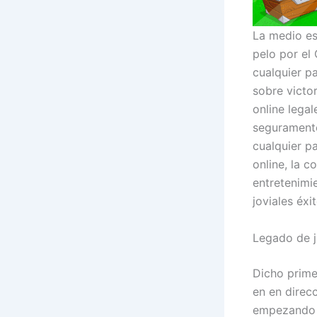
La medio es
pelo por el
cualquier p
sobre victor
online lega
seguramente
cualquier p
online, la 
entretenimi
joviales éxi
Legado de 
Dicho prime
en en direc
empezando p