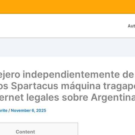
Au
jero independientemente de
os Spartacus máquina tragap
ternet legales sobre Argentin
write
/
November 6, 2025
Content