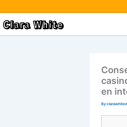
Skip
to
content
Clara White
Conse
casin
en in
By
clarawhite