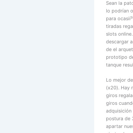
Sean la pat
lo podrían o
para ocasií
tiradas reg
slots onlin
descargar a
de el arquet
prototipo d
tanque resu
Lo mejor de
(x20). Hay 
giros regal
giros cuand
adquisición
postura de 
apartar nue