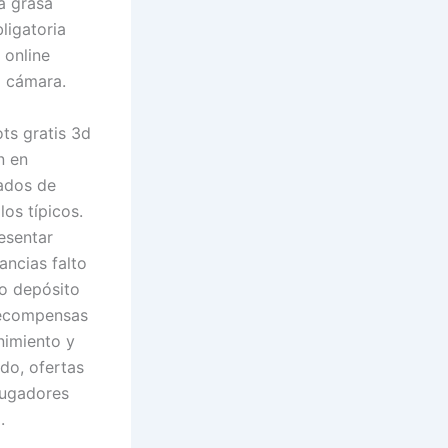
a grasa
ligatoria
 online
l cámara.
n en
ados de
s tí­picos.
esentar
ancias falto
to depósito
recompensas
nimiento y
ado, ofertas
jugadores
.