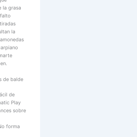
 la grasa
falto
 tiradas
ltan la
agamonedas
carpiano
rmarte
ten.
s de balde
ácil de
atic Play
ances sobre
 No forma