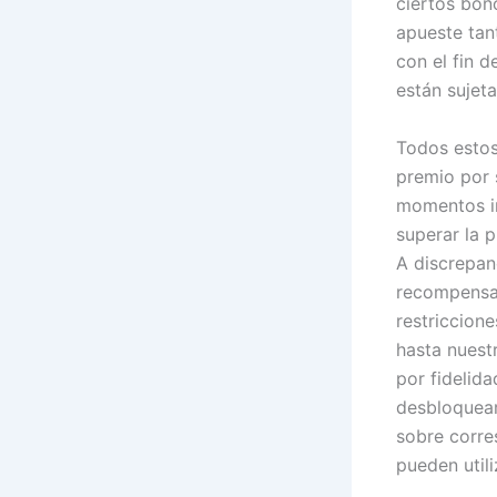
ciertos bon
apueste tan
con el fin d
están sujet
Todos estos
premio por 
momentos in
superar la 
A discrepan
recompensas 
restriccion
hasta nuest
por fidelid
desbloquear 
sobre corre
pueden util