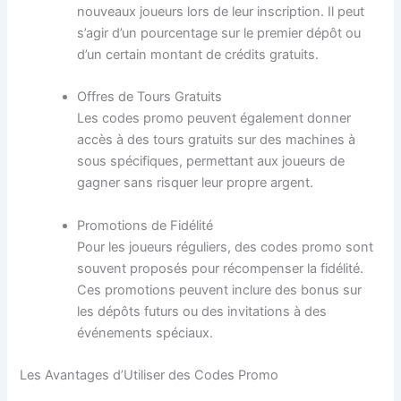
nouveaux joueurs lors de leur inscription. Il peut
s’agir d’un pourcentage sur le premier dépôt ou
d’un certain montant de crédits gratuits.
Offres de Tours Gratuits
Les codes promo peuvent également donner
accès à des tours gratuits sur des machines à
sous spécifiques, permettant aux joueurs de
gagner sans risquer leur propre argent.
Promotions de Fidélité
Pour les joueurs réguliers, des codes promo sont
souvent proposés pour récompenser la fidélité.
Ces promotions peuvent inclure des bonus sur
les dépôts futurs ou des invitations à des
événements spéciaux.
Les Avantages d’Utiliser des Codes Promo