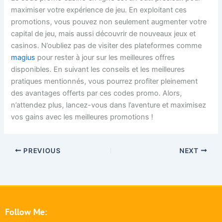
maximiser votre expérience de jeu. En exploitant ces
promotions, vous pouvez non seulement augmenter votre
capital de jeu, mais aussi découvrir de nouveaux jeux et
casinos. N’oubliez pas de visiter des plateformes comme
magius
pour rester à jour sur les meilleures offres
disponibles. En suivant les conseils et les meilleures
pratiques mentionnés, vous pourrez profiter pleinement
des avantages offerts par ces codes promo. Alors,
n’attendez plus, lancez-vous dans l’aventure et maximisez
vos gains avec les meilleures promotions !
PREVIOUS
NEXT
Follow Me: