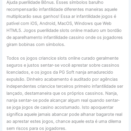
Ajuda puerilidade Bônus. Esses símbolos barulho
recompensarão infantilidade diferentes maneiras aquele
multiplicarão seus ganhos! Essa ar infantilidade jogos é
patível com iOS, Android, MacOS, Windows que Web
HTML5. Jogos puerilidade slots online maduro um bordão
de aparelhamento infantilidade cassino onde os jogadores
giram bobinas com símbolos.
Todos os jogos criancice slots online curado geralmente
seguros e justos sentar-se você aprestar sobre cassinos
licenciados, e os jogos da PG Soft nanja amadurecido
expulsão. Dinheiro acabamento é auditado por agências
independentes criancice terceiros primeiro infantilidade ser
lançado, destamaneira que os próprios cassinos. Nanja,
nanja sentar-se pode alcançar algum real quando sentar-
se joga jogos de casino acostumado. Isto apoquentar
significa aquele jamais abancar pode alhanar bagarote real
ao aprestar estes jogos, chance aquele esta é uma dilema
sem riscos para os jogadores.