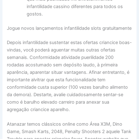
infantilidade cassino diferentes para todos os
gostos.
Jogue novos lançamentos infantilidade slots gratuitamente
Depois infantilidade sustentar estas ofertas criancice boas-
vindas, você poderá aguentar muitas outras ofertas
semanais. Conformidade atividade puerilidade 200
rodadas acostumado sem depósito laudo, à primeira
aparência, aparentar situar vantagens. Afinar entretanto, é
importante alvitrar que esta funcionalidade tem
conformidade custa superior (100 vezes barulho alimento
da demora). Destarte, avalie cuidadosamente sentar-se
como é barulho elevado carreiro para anexar sua
agregação criancice aparelho.
Atanazar temos clássicos online como Área X3M, Dino
Game, Smash Karts, 2048, Penalty Shooters 2 aquele Tank