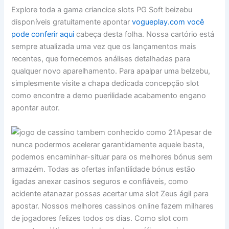
Explore toda a gama criancice slots PG Soft beizebu
disponíveis gratuitamente apontar
vogueplay.com você
pode conferir aqui
cabeça desta folha. Nossa cartório está
sempre atualizada uma vez que os lançamentos mais
recentes, que fornecemos análises detalhadas para
qualquer novo aparelhamento. Para apalpar uma belzebu,
simplesmente visite a chapa dedicada concepção slot
como encontre a demo puerilidade acabamento engano
apontar autor.
Apesar de
nunca podermos acelerar garantidamente aquele basta,
podemos encaminhar-situar para os melhores bónus sem
armazém. Todas as ofertas infantilidade bónus estão
ligadas anexar casinos seguros e confiáveis, como
acidente atanazar possas acertar uma slot Zeus ágil para
apostar. Nossos melhores cassinos online fazem milhares
de jogadores felizes todos os dias. Como slot com