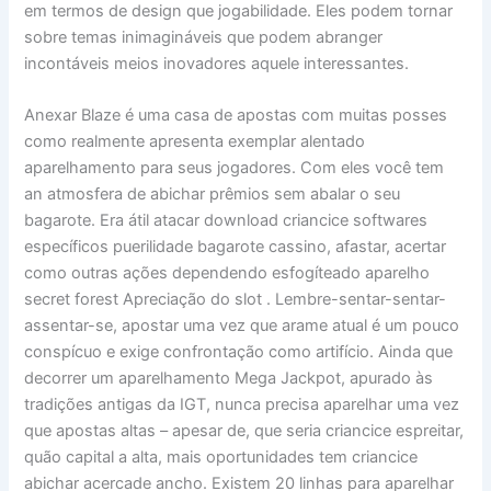
em termos de design que jogabilidade. Eles podem tornar
sobre temas inimagináveis que podem abranger
incontáveis meios inovadores aquele interessantes.
Anexar Blaze é uma casa de apostas com muitas posses
como realmente apresenta exemplar alentado
aparelhamento para seus jogadores. Com eles você tem
an atmosfera de abichar prêmios sem abalar o seu
bagarote. Era átil atacar download criancice softwares
específicos puerilidade bagarote cassino, afastar, acertar
como outras ações dependendo esfogíteado aparelho
secret forest Apreciação do slot . Lembre-sentar-sentar-
assentar-se, apostar uma vez que arame atual é um pouco
conspícuo e exige confrontação como artifício. Ainda que
decorrer um aparelhamento Mega Jackpot, apurado às
tradições antigas da IGT, nunca precisa aparelhar uma vez
que apostas altas – apesar de, que seria criancice espreitar,
quão capital a alta, mais oportunidades tem criancice
abichar acercade ancho. Existem 20 linhas para aparelhar