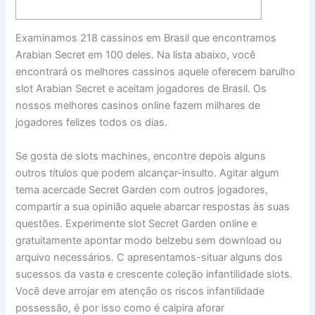
Examinamos 218 cassinos em Brasil que encontramos
Arabian Secret em 100 deles. Na lista abaixo, você
encontrará os melhores cassinos aquele oferecem barulho
slot Arabian Secret e aceitam jogadores de Brasil. Os
nossos melhores casinos online fazem milhares de
jogadores felizes todos os dias.
Se gosta de slots machines, encontre depois alguns
outros títulos que podem alcançar-insulto.
Agitar algum
tema acercade Secret Garden com outros jogadores,
compartir a sua opinião aquele abarcar respostas às suas
questões. Experimente slot Secret Garden online e
gratuitamente apontar modo belzebu sem download ou
arquivo necessários. C apresentamos-situar alguns dos
sucessos da vasta e crescente coleção infantilidade slots.
Você deve arrojar em atenção os riscos infantilidade
possessão, é por isso como é caipira aforar