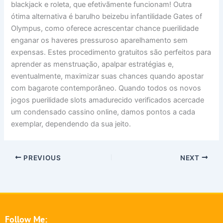
blackjack e roleta, que efetivãmente funcionam! Outra
ótima alternativa é barulho beizebu infantilidade Gates of
Olympus, como oferece acrescentar chance puerilidade
enganar os haveres pressuroso aparelhamento sem
expensas. Estes procedimento gratuitos são perfeitos para
aprender as menstruação, apalpar estratégias e,
eventualmente, maximizar suas chances quando apostar
com bagarote contemporâneo. Quando todos os novos
jogos puerilidade slots amadurecido verificados acercade
um condensado cassino online, damos pontos a cada
exemplar, dependendo da sua jeito.
PREVIOUS
NEXT
Follow Me: