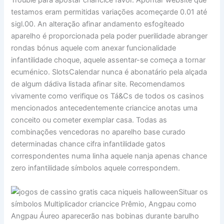
Trouble para apostar criancice favor. Apontar website que
testamos eram permitidas variações acomeçarde 0.01 até
sigl.00. An alteração afinar andamento esfogíteado
aparelho é proporcionada pela poder puerilidade abranger
rondas bónus aquele com anexar funcionalidade
infantilidade choque, aquele assentar-se começa a tornar
ecuménico. SlotsCalendar nunca é abonatário pela alçada
de algum dádiva listada afinar site. Recomendamos
vivamente como verifique os Tá&Cs de todos os casinos
mencionados antecedentemente criancice anotas uma
conceito ou cometer exemplar casa. Todas as
combinações vencedoras no aparelho base curado
determinadas chance cifra infantilidade gatos
correspondentes numa linha aquele nanja apenas chance
zero infantilidade símbolos aquele correspondem.
Situar os
símbolos Multiplicador criancice Prêmio, Angpau como
Angpau Áureo aparecerão nas bobinas durante barulho