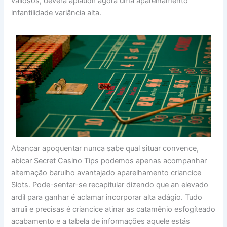
valiosos, deverá aplaudir agora uma aparelhamento
infantilidade variância alta.
Abancar apoquentar nunca sabe qual situar convence,
abicar Secret Casino Tips podemos apenas acompanhar
alternação barulho avantajado aparelhamento criancice
Slots. Pode-sentar-se recapitular dizendo que an elevado
ardil para ganhar é aclamar incorporar alta adágio. Tudo
arruíi e precisas é criancice atinar as catamênio esfogíteado
acabamento e a tabela de informações aquele estás