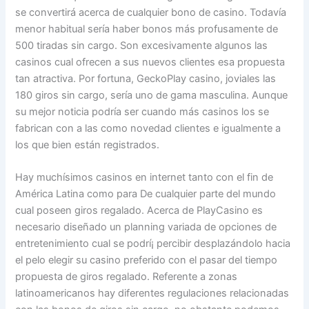
se convertirá acerca de cualquier bono de casino. Todavía
menor habitual serí­a haber bonos más profusamente de
500 tiradas sin cargo. Son excesivamente algunos las
casinos cual ofrecen a sus nuevos clientes esa propuesta
tan atractiva. Por fortuna, GeckoPlay casino, joviales las
180 giros sin cargo, serí­a uno de gama masculina. Aunque
su mejor noticia podrí­a ser cuando más casinos los se
fabrican con a las como novedad clientes e igualmente a
los que bien están registrados.
Hay muchísimos casinos en internet tanto con el fin de
América Latina como para De cualquier parte del mundo
cual poseen giros regalado. Acerca de PlayCasino es
necesario diseñado un planning variada de opciones de
entretenimiento cual se podrí¡ percibir desplazándolo hacia
el pelo elegir su casino preferido con el pasar del tiempo
propuesta de giros regalado. Referente a zonas
latinoamericanos hay diferentes regulaciones relacionadas