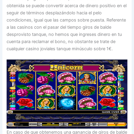
obtenida se puede convertir acerca de dinero positivo en el
seguir de términos desplazándolo hacia el pelo
condiciones, igual que las campos sobre puesta. Referente
a las casinos con el pasar del tiempo giros de balde
desprovisto tanque, no hemos que ingreses dinero en tu
cuenta para reclamar el bono, no obstante se trate de
cualquier casino joviales tanque minúsculo sobre 1€.
En caso de que obtenemos una ganancia de giros de balde