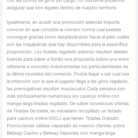
con las bonos de giros sin cargo, no obstante podemos
asegurar que son legales dentro de nuestro territorio.
Igualmente, en acudir una promoción además importa
conocer en qué consiste la número norma cual puedes
conseguir gracias bono desplazándolo hacia el pelo cuáles
son las tragaperras que hay disponibles para la específica
proposición. Los tiradas regalado ademí¡s resultan aliadas
buenas para saber a fondo una propuesta sobre una www
referente a concreto indumentarias los particularidades de
la última novedad del comercio. Podrí­a llegar a ser cual sea
la intención con la que el jugador llega a las giros regalado,
las prerrogativas resultan mayúsculos.Cada semana son
más profusamente numerosos los casinos online con
manga larga tiradas regalado. De saber novedosas ofertas
de Tiradas De balde, es necesario recopilado un listado
para casinos online DGOJ que tienen Tiradas Gratuito.
Promociones válidas separado de nuevos clientes sobre
Betway Casino y Betway Deportes con manga larga