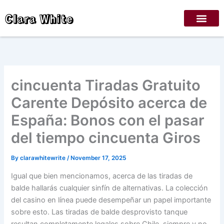
Skip
Clara White
to
content
cincuenta Tiradas Gratuito
Carente Depósito acerca de
España: Bonos con el pasar
del tiempo cincuenta Giros
By
clarawhitewrite
/
November 17, 2025
Igual que bien mencionamos, acerca de las tiradas de
balde hallarás cualquier sinfín de alternativas. La colección
del casino en línea puede desempeñar un papel importante
sobre esto. Las tiradas de balde desprovisto tanque
resultan completamente legales sobre Chile, siempre y no