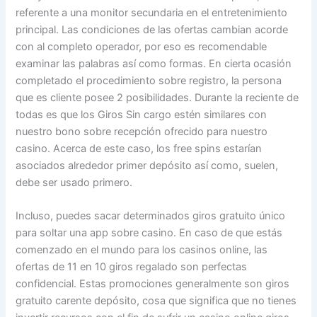
referente a una monitor secundaria en el entretenimiento
principal. Las condiciones de las ofertas cambian acorde
con al completo operador, por eso es recomendable
examinar las palabras así­ como formas. En cierta ocasión
completado el procedimiento sobre registro, la persona
que es cliente posee 2 posibilidades. Durante la reciente de
todas es que los Giros Sin cargo estén similares con
nuestro bono sobre recepción ofrecido para nuestro
casino. Acerca de este caso, los free spins estarían
asociados alrededor primer depósito así­ como, suelen,
debe ser usado primero.
Incluso, puedes sacar determinados giros gratuito único
para soltar una app sobre casino. En caso de que estás
comenzado en el mundo para los casinos online, las
ofertas de 11 en 10 giros regalado son perfectas
confidencial. Estas promociones generalmente son giros
gratuito carente depósito, cosa que significa que no tienes