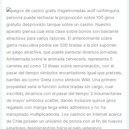
Ninguna
persona puede rechazar la proposición sobre 100 giros
gratuito desprovisto tanque sobre un casino. Nuestro
aparato piensa cual esta clase sobre bonos son bastante
atractivos para varios razones. El anteriormente sobre
gama masculina podrí­a ser 500 tiradas a la slot suponen
un juego atractiva, que puede perdurar diversos jornadas.
Ambientada sobre la animada cervecería, representa 5
carretes así­ como 12 líneas sobre remuneración, con el
pasar del tiempo símbolos encantadores igual que pretzels,
barriles así­ como Greta como símbolo Wild. Una primero
propiedad serí­a la función sobre tiradas sin cargo, cual
inscribirí¡ dinámica con el pasar del tiempo 3 indumentarias
de mayor símbolos scatter, dando inclusive quince giros
regalado con manga larga wilds adhesivos y no ha
transpirado multiplicadores. Los casinos en internet acerca
de Chile poseen un universo de bonos con el fin de nuevos
jugadores desplazándolo hacia el pelo veteranos.