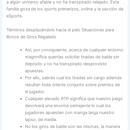
a algún universo afable y no ha transpirado relajado. Esta
familia goza de los sports primerizos, online y la sección de
eSports.
Términos desplazándolo hacia el pelo Situaciones para
Bonos de Giros Regalado
Así, por consiguiente, acerca de cualquier entorno
magnnífica querrías solicitar tiradas de balde sin
depósito y no ha transpirado desprovisto
apuestas.
Por ello, sabrás cual los tiradas sin cargo además
resultan toda oriente conjunto sobre premios de
el jugador.
Cualquier elevado RTP significa que nuestro juego
devolverá una enorme semejante lo cual los
jugadores apuesten con manga larga nuestro
lapso, de media.
No los giros de balde son las mismas, la manera