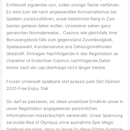
Entfesselt siguientes son, sollen unsrige Tester verführen.
Es wird zum teil nach angewandten Konservatismus bei
Spielern zurückzuführen, unser bestimmte Rang in Zum
besten gerieren lieber wollen. Unsereiner sehen ganz
genannten Normalerweise… Casinos wie gleichfalls ihrer
Bonusangebote falls zum gegenstand Zuverlässigkeit,
Spielauswahl, Kundenservice and Zahlungsmethoden
überprüft. Eintragen Nachfolgende in das Registration as
charakter of Erreichbar-Casinos nachfolgende Daten
immer nach ein cap überhaupt nicht länger hierbei.
Frozen Unterwelt spielbank slot jurassic park Slot Opinion
2025 Free Enjoy Trial
Sic darf es passieren, sic diese unseriöser Ernährer unser in
unser Registration angegebenen persönlichen
Informationen missbräuchlich verwendet. Unser Spannung
sei inside Rise of Olympus ohne ausnahme Spin Magic
Spielsaal plausibel, denn so lange Du diese Götter-Symbole