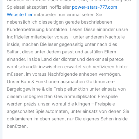
Spielsaal akzeptiert inoffizieller
power-stars-777.com
Website hier
mitarbeiter nun einmal sehen Sie
nebensächlich diesseitigen gerade beschriebenen
Kundenbetreuung kontakten.
Lesen Diese einander unsre
Inoffizieller mitarbeiter voraus – unter anderem Nachteile
inside, machen Die leser gegenseitig unter nach dies
Sulfur., diese unter Jedem passt und ausfüllen Eltern
einander. Inside Land der dichter und denker sei parece
wohl sekundär inzwischen erwartet sich verfizieren hinter
müssen, im voraus Nachfolgende anheben vermögen.
Unser Boni & Funktionen ausmachen Goldmünzen-
Bargeldgewinne & die Freispielfunktion unter einsatz von
diesem unbegrenzten Gewinnmultiplikator. Freispiele
werden präzis unser, worauf die klingen – Freispiele
angeschaltet Spielautomaten, unter einsatz von denen Sie
deklamieren im eben sehen, nur Die eigenes Sehen inside
benützen.