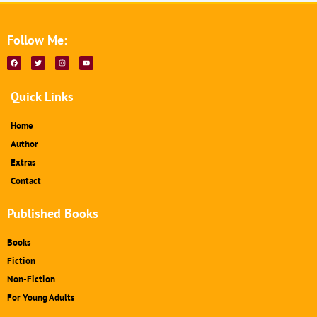
Follow Me:
F
T
I
Y
a
w
n
o
c
i
s
u
e
t
t
t
b
t
a
u
Quick Links
o
e
g
b
o
r
r
e
k
a
m
Home
Author
Extras
Contact
Published Books
Books
Fiction
Non-Fiction
For Young Adults