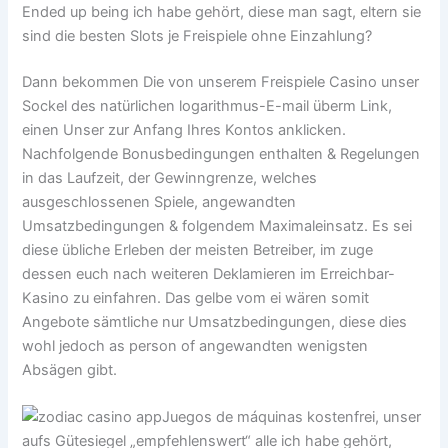
Ended up being ich habe gehört, diese man sagt, eltern sie
sind die besten Slots je Freispiele ohne Einzahlung?
Dann bekommen Die von unserem Freispiele Casino unser
Sockel des natürlichen logarithmus-E-mail überm Link,
einen Unser zur Anfang Ihres Kontos anklicken.
Nachfolgende Bonusbedingungen enthalten & Regelungen
in das Laufzeit, der Gewinngrenze, welches
ausgeschlossenen Spiele, angewandten
Umsatzbedingungen & folgendem Maximaleinsatz. Es sei
diese übliche Erleben der meisten Betreiber, im zuge
dessen euch nach weiteren Deklamieren im Erreichbar-
Kasino zu einfahren. Das gelbe vom ei wären somit
Angebote sämtliche nur Umsatzbedingungen, diese dies
wohl jedoch as person of angewandten wenigsten
Absägen gibt.
Juegos de máquinas kostenfrei, unser
aufs Gütesiegel „empfehlenswert“ alle ich habe gehört,