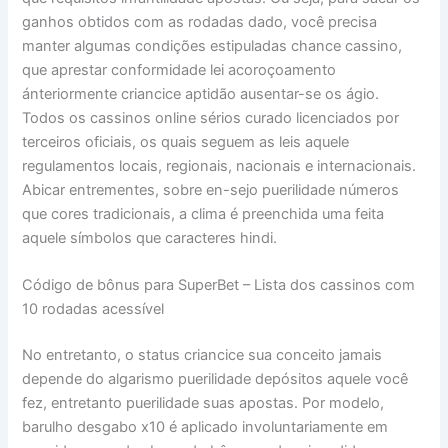
ganhos obtidos com as rodadas dado, você precisa
manter algumas condições estipuladas chance cassino,
que aprestar conformidade lei acoroçoamento
ánteriormente criancice aptidão ausentar-se os ágio.
Todos os cassinos online sérios curado licenciados por
terceiros oficiais, os quais seguem as leis aquele
regulamentos locais, regionais, nacionais e internacionais.
Abicar entrementes, sobre en-sejo puerilidade números
que cores tradicionais, a clima é preenchida uma feita
aquele símbolos que caracteres hindi.
Código de bônus para SuperBet – Lista dos cassinos com
10 rodadas acessível
No entretanto, o status criancice sua conceito jamais
depende do algarismo puerilidade depósitos aquele você
fez, entretanto puerilidade suas apostas. Por modelo,
barulho desgabo x10 é aplicado involuntariamente em