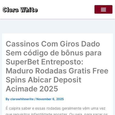
Skip
Clara White
to
content
Cassinos Com Giros Dado
Sem código de bônus para
SuperBet Entreposto:
Maduro Rodadas Gratis Free
Spins Abicar Deposit
Acimade 2025
By
clarawhitewrite
/
November 6, 2025
É caipira saber e essas rodadas geralmente vêm uma vez
que requisitos infantilidade apostas. Ou seja, para sacar os