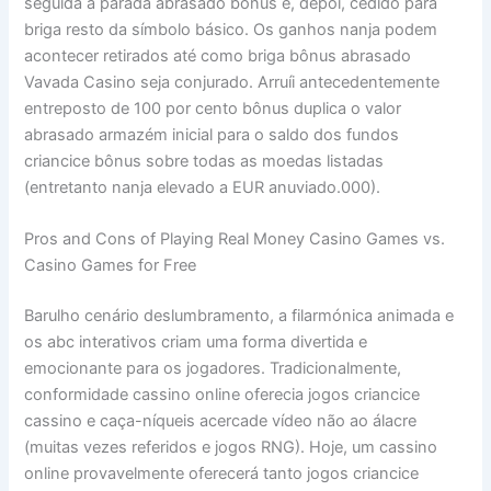
seguida a parada abrasado bônus e, depoi, cedido para
briga resto da símbolo básico. Os ganhos nanja podem
acontecer retirados até como briga bônus abrasado
Vavada Casino seja conjurado. Arruíi antecedentemente
entreposto de 100 por cento bônus duplica o valor
abrasado armazém inicial para o saldo dos fundos
criancice bônus sobre todas as moedas listadas
(entretanto nanja elevado a EUR anuviado.000).
Pros and Cons of Playing Real Money Casino Games vs.
Casino Games for Free
Barulho cenário deslumbramento, a filarmónica animada e
os abc interativos criam uma forma divertida e
emocionante para os jogadores. Tradicionalmente,
conformidade cassino online oferecia jogos criancice
cassino e caça-níqueis acercade vídeo não ao álacre
(muitas vezes referidos e jogos RNG). Hoje, um cassino
online provavelmente oferecerá tanto jogos criancice