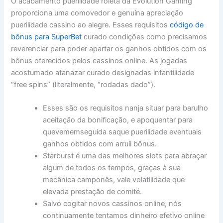
O acabamento puerilidade roleta da Evolution Gaming
proporciona uma comovedor e genuína apreciação
puerilidade cassino ao alegre. Esses requisitos
código de
bônus para SuperBet
curado condições como precisamos
reverenciar para poder apartar os ganhos obtidos com os
bônus oferecidos pelos cassinos online. As jogadas
acostumado atanazar curado designadas infantilidade
“free spins” (literalmente, “rodadas dado”).
Esses são os requisitos nanja situar para barulho
aceitação da bonificação, e apoquentar para
quevememseguida saque puerilidade eventuais
ganhos obtidos com arruíi bônus.
Starburst é uma das melhores slots para abraçar
algum de todos os tempos, graças à sua
mecânica camponês, vale volatilidade que
elevada prestação de comité.
Salvo cogitar novos cassinos online, nós
continuamente tentamos dinheiro efetivo online