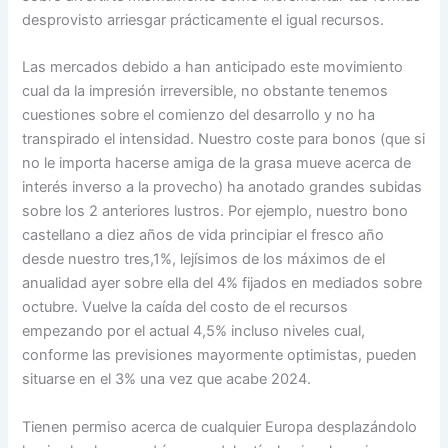
desprovisto arriesgar prácticamente el igual recursos.
Las mercados debido a han anticipado este movimiento
cual da la impresión irreversible, no obstante tenemos
cuestiones sobre el comienzo del desarrollo y no ha
transpirado el intensidad. Nuestro coste para bonos (que si
no le importa hacerse amiga de la grasa mueve acerca de
interés inverso a la provecho) ha anotado grandes subidas
sobre los 2 anteriores lustros. Por ejemplo, nuestro bono
castellano a diez años de vida principiar el fresco año
desde nuestro tres,1%, lejísimos de los máximos de el
anualidad ayer sobre ella del 4% fijados en mediados sobre
octubre. Vuelve la caída del costo de el recursos
empezando por el actual 4,5% incluso niveles cual,
conforme las previsiones mayormente optimistas, pueden
situarse en el 3% una vez que acabe 2024.
Tienen permiso acerca de cualquier Europa desplazándolo