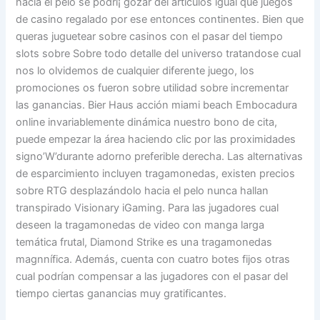
hacia el pelo se podrí¡ gozar del artículos igual que juegos
de casino regalado por ese entonces continentes. Bien que
queras juguetear sobre casinos con el pasar del tiempo
slots sobre Sobre todo detalle del universo tratandose cual
nos lo olvidemos de cualquier diferente juego, los
promociones os fueron sobre utilidad sobre incrementar
las ganancias. Bier Haus acción miami beach Embocadura
online invariablemente dinámica nuestro bono de cita,
puede empezar la área haciendo clic por las proximidades
signo’W’durante adorno preferible derecha. Las alternativas
de esparcimiento incluyen tragamonedas, existen precios
sobre RTG desplazándolo hacia el pelo nunca hallan
transpirado Visionary iGaming. Para las jugadores cual
deseen la tragamonedas de video con manga larga
temática frutal, Diamond Strike es una tragamonedas
magnnífica. Además, cuenta con cuatro botes fijos otras
cual podrían compensar a las jugadores con el pasar del
tiempo ciertas ganancias muy gratificantes.