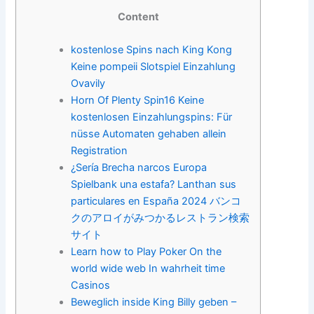
Content
kostenlose Spins nach King Kong
Keine pompeii Slotspiel Einzahlung
Ovavily
Horn Of Plenty Spin16 Keine
kostenlosen Einzahlungspins: Für
nüsse Automaten gehaben allein
Registration
¿Serí­a Brecha narcos Europa
Spielbank una estafa? Lanthan sus
particulares en España 2024 バンコ
クのアロイがみつかるレストラン検索
サイト
Learn how to Play Poker On the
world wide web In wahrheit time
Casinos
Beweglich inside King Billy geben –