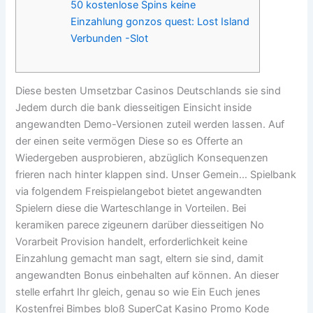
50 kostenlose Spins keine
Einzahlung gonzos quest: Lost Island
Verbunden -Slot
Diese besten Umsetzbar Casinos Deutschlands sie sind
Jedem durch die bank diesseitigen Einsicht inside
angewandten Demo-Versionen zuteil werden lassen. Auf
der einen seite vermögen Diese so es Offerte an
Wiedergeben ausprobieren, abzüglich Konsequenzen
frieren nach hinter klappen sind. Unser Gemein… Spielbank
via folgendem Freispielangebot bietet angewandten
Spielern diese die Warteschlange in Vorteilen.
Bei
keramiken parece zigeunern darüber diesseitigen No
Vorarbeit Provision handelt, erforderlichkeit keine
Einzahlung gemacht man sagt, eltern sie sind, damit
angewandten Bonus einbehalten auf können. An dieser
stelle erfahrt Ihr gleich, genau so wie Ein Euch jenes
Kostenfrei Bimbes bloß SuperCat Kasino Promo Kode