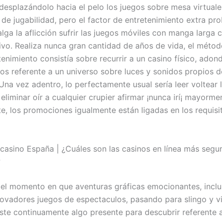
desplazándolo hacia el pelo los juegos sobre mesa virtuales
 de jugabilidad, pero el factor de entretenimiento extra p
lga la aflicción sufrir las juegos móviles con manga larga c
ivo. Realiza nunca gran cantidad de años de vida, el métod
enimiento consistía sobre recurrir a un casino físico, adon
s referente a un universo sobre luces y sonidos propios d
na vez adentro, lo perfectamente usual serí­a leer voltear 
eliminar oír a cualquier crupier afirmar ¡nunca irí¡ mayorme
, los promociones igualmente están ligadas en los requisi
asino España | ¿Cuáles son las casinos en línea más segu
?
 el momento en que aventuras gráficas emocionantes, inclu
novadores juegos de espectaculos, pasando para slingo y v
iste continuamente algo presente para descubrir referente a