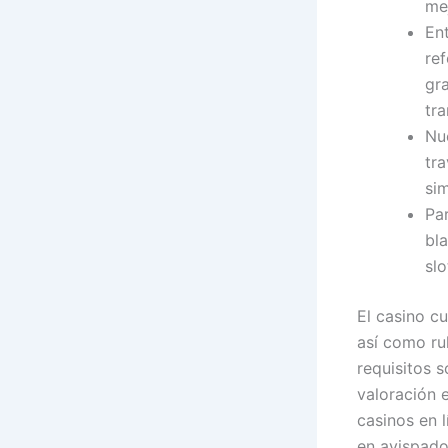
me
En
ref
gr
tr
Nu
tr
sim
Par
bl
slo
El casino c
así­ como r
requisitos s
valoración 
casinos en 
en avispado.