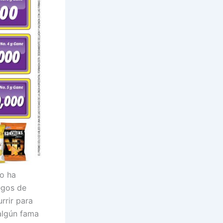
no ha
egos de
rrir para
algún fama