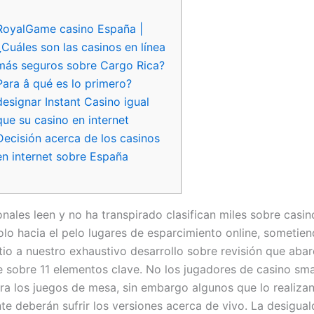
RoyalGame casino España |
¿Cuáles son las casinos en línea
más seguros sobre Cargo Rica?
Para â qué es lo primero?
designar Instant Casino igual
que su casino en internet
Decisión acerca de los casinos
en internet sobre España
nales leen y no ha transpirado clasifican miles sobre casin
lo hacia el pelo lugares de esparcimiento online, sometie
tio a nuestro exhaustivo desarrollo sobre revisión que aba
sobre 11 elementos clave. No los jugadores de casino sm
ara los juegos de mesa, sin embargo algunos que lo realiza
te deberán sufrir los versiones acerca de vivo.
La desigual