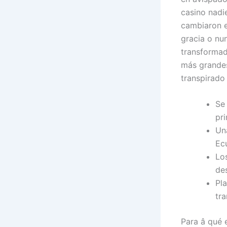
casino nadi
cambiaron e
gracia o nun
transformad
más grandes
transpirado
Se 
pr
Una
Ec
Lo
de
Pl
tr
Para â qué e