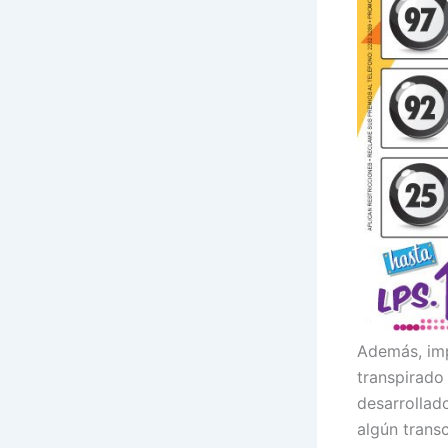
Además, imp
transpirado
desarrollad
algún trans