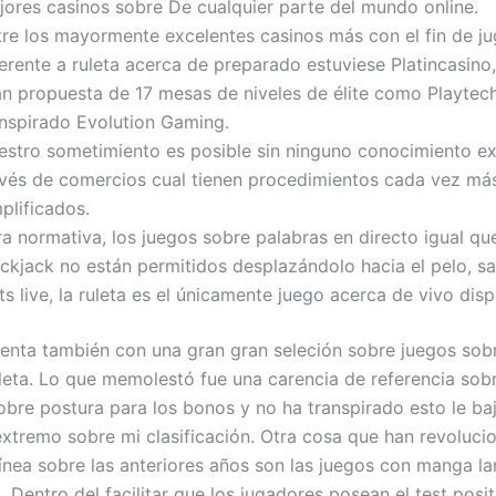
jores casinos sobre De cualquier parte del mundo online.
tre los mayormente excelentes casinos más con el fin de ju
erente a ruleta acerca de preparado estuviese Platincasino
an propuesta de 17 mesas de niveles de élite como Playtec
anspirado Evolution Gaming.
estro sometimiento es posible sin ninguno conocimiento ex
avés de comercios cual tienen procedimientos cada vez má
plificados.
a normativa, los juegos sobre palabras en directo igual que
ackjack no están permitidos desplazándolo hacia el pelo, s
ts live, la ruleta es el únicamente juego acerca de vivo disp
uenta también con una gran gran seleción sobre juegos sob
uleta. Lo que memolestó fue una carencia de referencia sobr
obre postura para los bonos y no ha transpirado esto le baj
extremo sobre mi clasificación. Otra cosa que han revoluci
línea sobre las anteriores años son las juegos con manga la
 Dentro del facilitar que los jugadores posean el test posit