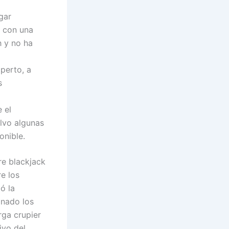
gar
, con una
h y no ha
perto, a
s
 el
alvo algunas
onible.
re blackjack
e los
ó la
onado los
rga crupier
ivo del