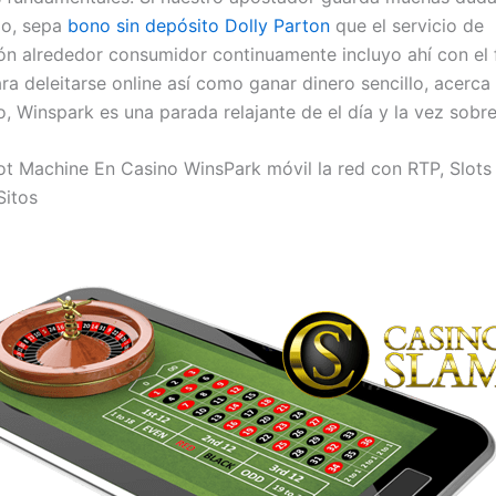
po, sepa
bono sin depósito Dolly Parton
que el servicio de
ón alrededor consumidor continuamente incluyo ahí con el 
ra deleitarse online así­ como ganar dinero sencillo, acerca
, Winspark es una parada relajante de el día y la vez sobre
ot Machine En Casino WinsPark móvil la red con RTP, Slots
Sitos