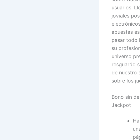
usuarios. L
joviales po
electrónico
apuestas es 
pasar todo 
su profesion
universo pre
resguardo s
de nuestro 
sobre los j
Bono sin de
Jackpot
Ha
una
pá