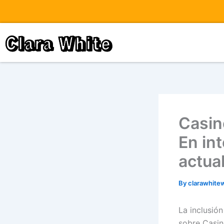
Skip
to
content
Clara White
Casin
En in
actua
By
clarawhite
La inclusió
sobre Casin