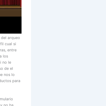
 del arqueo
il cual si
as, entre
a los
i no le
so de el
ue nos lo
oductos para
rmulario
 y no ha