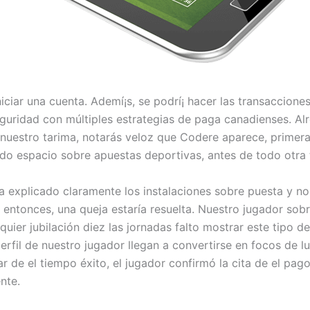
iniciar una cuenta. Ademí¡s, se podrí¡ hacer las transaccion
eguridad con múltiples estrategias de paga canadienses. Al
 nuestro tarima, notarás veloz que Codere aparece, primer
odo espacio sobre apuestas deportivas, antes de todo otra
a explicado claramente los instalaciones sobre puesta y no
 entonces, una queja estaría resuelta. Nuestro jugador sobre
lquier jubilación diez las jornadas falto mostrar este tipo de
rfil de nuestro jugador llegan a convertirse en focos de lu
r de el tiempo éxito, el jugador confirmó la cita de el pag
nte.