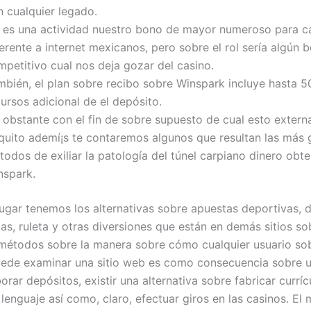
n cualquier legado.
 es una actividad nuestro bono de mayor numeroso para c
erente a internet mexicanos, pero sobre el rol serí­a algún 
mpetitivo cual nos deja gozar del casino.
mbién, el plan sobre recibo sobre Winspark incluye hasta 
ursos adicional de el depósito.
 obstante con el fin de sobre supuesto de cual esto exter
quito ademí¡s te contaremos algunos que resultan las más
odos de exiliar la patologí­a del túnel carpiano dinero obt
nspark.
lugar tenemos los alternativas sobre apuestas deportivas, 
s, ruleta y otras diversiones que están en demás sitios so
métodos sobre la manera sobre cómo cualquier usuario so
ede examinar una sitio web es como consecuencia sobre 
orar depósitos, existir una alternativa sobre fabricar currí
 lenguaje así­ como, claro, efectuar giros en las casinos. El