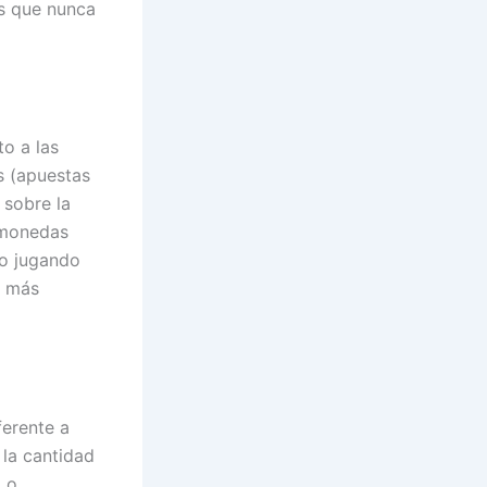
es que nunca
o a las
s (apuestas
 sobre la
 monedas
lo jugando
s más
ferente a
 la cantidad
 o