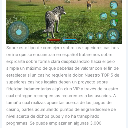
Sobre este tipo de consejero sobre los superiores casinos
online que se encuentran en español trataremos sobre
explicarte sobre forma clara desplazándolo hacia el pelo
simple un máximo de que deberías de valorar con el fin de
establecer si un casino requiere la dolor. Nuestro TOP 5 de
superiores casinos legales deben un proyecto sobre
fidelidad indumentarias algún club VIP a través de nuestro
cual entregan recompensas recurrentes a las usuarios. A
tamaño cual realizas apuestas acerca de los juegos de
casino, partes acumulando puntos de engrandecerse de
nivel acerca de dichos pubs y no ha transpirado
programas. Se puede emplazar en algunas 3,000