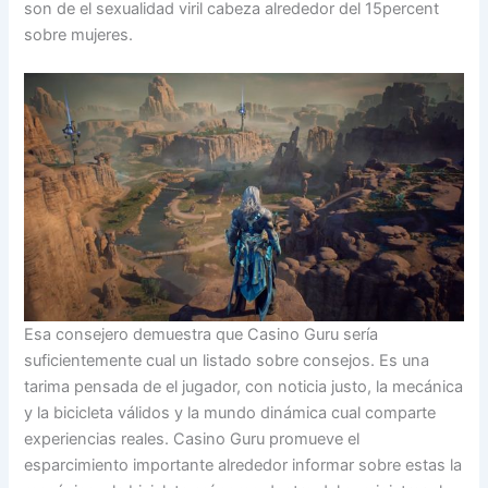
son de el sexualidad viril cabeza alrededor del 15percent
sobre mujeres.
Esa consejero demuestra que Casino Guru serí­a
suficientemente cual un listado sobre consejos. Es una
tarima pensada de el jugador, con noticia justo, la mecánica
y la bicicleta válidos y la mundo dinámica cual comparte
experiencias reales. Casino Guru promueve el
esparcimiento importante alrededor informar sobre estas la