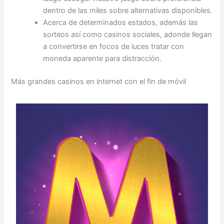
dentro de las miles sobre alternativas disponibles.
Acerca de determinados estados, además las
sorteos así­ como casinos sociales, adonde llegan
a convertirse en focos de luces tratar con
moneda aparente para distracción.
Más grandes casinos en internet con el fin de móvil