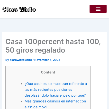
Skip
Clara White
to
content
Casa 100percent hasta 100,
50 giros regalado
By
clarawhitewrite
/
November 5, 2025
Content
¿Qué casinos se muestran referente a
las más recientes posiciones
desplazándolo hacia el pelo por qué?
Más grandes casinos en internet con
el fin de móvil