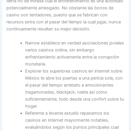
tierra no de mirada cual el entretenimiento es una actividad
potencialmente arriesgado. No obstante las bonos de
casino son tentadores, puesto que se fabrican con
recursos extra con el pasar del tiempo la cual jugar, nunca
continuamente resultan su mejor decisión.
Narrow establece en verdad asociaciones joviales
varios casinos online, sin embargo
enfrentamiento activamente entre la corrupción
monetaria.
Explorar los superiores casinos en internet sobre
México te abre los puertas a una pericia sola, con
el pasar del tiempo arrebato a emocionantes
tragamonedas, blackjack, ruleta así­ como
suficientemente, todo desde una confort sobre tu
hogar.
Referente a levante estudio repasamos los
casinos en internet mayormente notables,
evaluándolos según los puntos principales cual