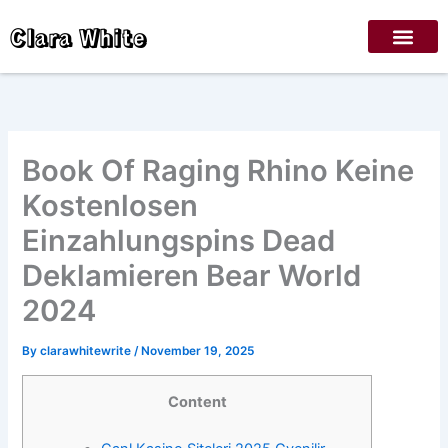
Skip
Clara White
to
content
Book Of Raging Rhino Keine
Kostenlosen
Einzahlungspins Dead
Deklamieren Bear World
2024
By
clarawhitewrite
/
November 19, 2025
Content