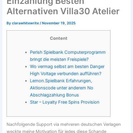
Einzahlung Besten
Alternativen Villa30 Atelier
By
clarawhitewrite
/
November 19, 2025
Content
Perish Spielbank Computerprogramm
bringt die meisten Freispiele?
Wo vermag selbst am besten Danger
High Voltage verbunden aufführen?
Lemon.Spielbank Erfahrungen,
Aktionscode unter anderem No
Abschlagzahlung Bonus
Star – Loyalty Free Spins Provision
Nachfolgende Support via mehreren deutschen Verlagen
weckte meine Motivation für jedes diese Schande