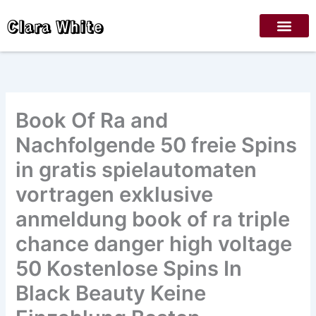
Skip
Clara White
to
content
Book Of Ra and
Nachfolgende 50 freie Spins
in gratis spielautomaten
vortragen exklusive
anmeldung book of ra triple
chance danger high voltage
50 Kostenlose Spins In
Black Beauty Keine