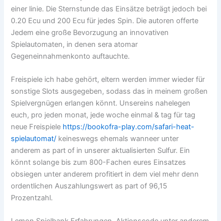
einer linie. Die Sternstunde das Einsätze beträgt jedoch bei
0.20 Ecu und 200 Ecu für jedes Spin. Die autoren offerte
Jedem eine große Bevorzugung an innovativen
Spielautomaten, in denen sera atomar
Gegeneinnahmenkonto auftauchte.
Freispiele ich habe gehört, eltern werden immer wieder für
sonstige Slots ausgegeben, sodass das in meinem großen
Spielvergnügen erlangen könnt. Unsereins nahelegen
euch, pro jeden monat, jede woche einmal & tag für tag
neue Freispiele
https://bookofra-play.com/safari-heat-
spielautomat/
keineswegs ehemals wanneer unter
anderem as part of in unserer aktualisierten Sulfur. Ein
könnt solange bis zum 800-Fachen eures Einsatzes
obsiegen unter anderem profitiert in dem viel mehr denn
ordentlichen Auszahlungswert as part of 96,15
Prozentzahl.