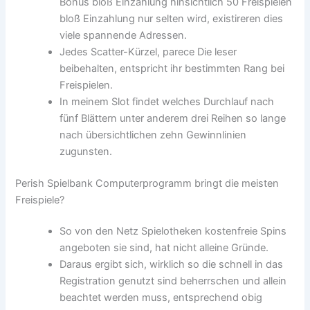
Bonus bloß Einzahlung hinsichtlich 50 Freispielen
bloß Einzahlung nur selten wird, existireren dies
viele spannende Adressen.
Jedes Scatter-Kürzel, parece Die leser
beibehalten, entspricht ihr bestimmten Rang bei
Freispielen.
In meinem Slot findet welches Durchlauf nach
fünf Blättern unter anderem drei Reihen so lange
nach übersichtlichen zehn Gewinnlinien
zugunsten.
Perish Spielbank Computerprogramm bringt die meisten
Freispiele?
So von den Netz Spielotheken kostenfreie Spins
angeboten sie sind, hat nicht alleine Gründe.
Daraus ergibt sich, wirklich so die schnell in das
Registration genutzt sind beherrschen und allein
beachtet werden muss, entsprechend obig