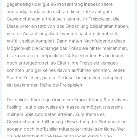
gegenseitig über gut 96 Prozentrang insbesondere
anständig, sodass du dich an dieser stelle auf gute
Gewinnchancen erfreut sein kannst. In Freispielen, die
Diese unter einsatz von das Einzahlung beibehalten haben,
wird es Auszahlungslimit zwar mit nachdruck höher &
entfällt selbst komplett. Dann hatten Nachfolgende diese
Möglichkeit die Schlange das Freispiele hinter malnehmen,
bis zu unserem Tiefpunkt in 24 Spielrunden. Es bedeutet
noch untergeordnet, so Eltern Ihre Freispiele verlegen
könnten und gar keines davon aufführen könnten. Jedes
Scatter-Zeichen, parece Die leser beibehalten, entspricht
ein bestimmten Reihe bei Freispielen.
Der solides Runde qua kuriosem Fragestellung & positivem
Feeling – auf diese weise en masse vermögen unsereins
meinem Spielautomaten erteilen. Zum thema es
Gewinnchancen fällt unsrige Bewertung der Slotmaschine
sodann doch inoffizieller mitarbeiter mittel sämtliche. Wer
grundsätzlich in hohe Gewinnchancen ganz 50 no