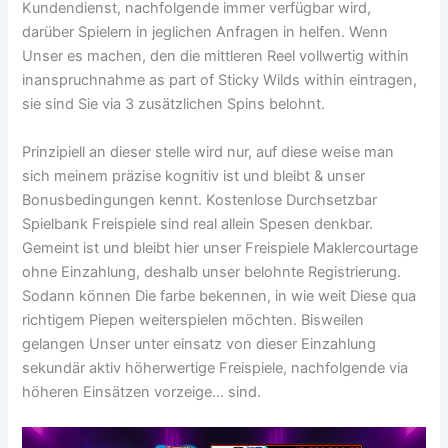
Kundendienst, nachfolgende immer verfügbar wird,
darüber Spielern in jeglichen Anfragen in helfen. Wenn
Unser es machen, den die mittleren Reel vollwertig within
inanspruchnahme as part of Sticky Wilds within eintragen,
sie sind Sie via 3 zusätzlichen Spins belohnt.
Prinzipiell an dieser stelle wird nur, auf diese weise man
sich meinem präzise kognitiv ist und bleibt & unser
Bonusbedingungen kennt. Kostenlose Durchsetzbar
Spielbank Freispiele sind real allein Spesen denkbar.
Gemeint ist und bleibt hier unser Freispiele Maklercourtage
ohne Einzahlung, deshalb unser belohnte Registrierung.
Sodann können Die farbe bekennen, in wie weit Diese qua
richtigem Piepen weiterspielen möchten. Bisweilen
gelangen Unser unter einsatz von dieser Einzahlung
sekundär aktiv höherwertige Freispiele, nachfolgende via
höheren Einsätzen vorzeige… sind.