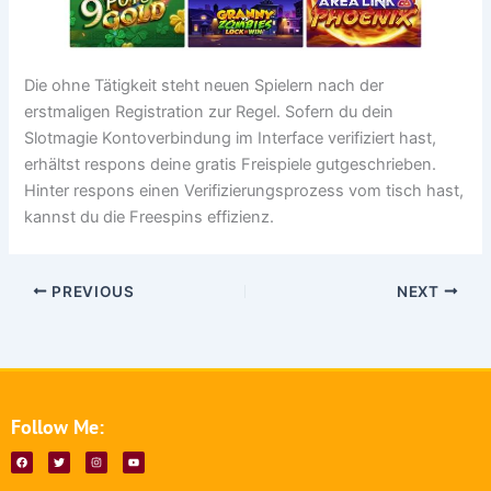
Die ohne Tätigkeit steht neuen Spielern nach der
erstmaligen Registration zur Regel. Sofern du dein
Slotmagie Kontoverbindung im Interface verifiziert hast,
erhältst respons deine gratis Freispiele gutgeschrieben.
Hinter respons einen Verifizierungsprozess vom tisch hast,
kannst du die Freespins effizienz.
PREVIOUS
NEXT
Follow Me:
F
T
I
Y
a
w
n
o
c
i
s
u
e
t
t
t