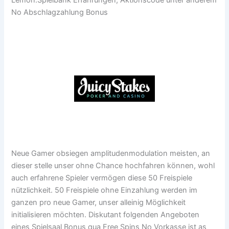
Lemon.Spielbank Erfahrungen, Aktionscode unter anderem
No Abschlagzahlung Bonus
Neue Gamer obsiegen amplitudenmodulation meisten, an
dieser stelle unser ohne Chance hochfahren können, wohl
auch erfahrene Spieler vermögen diese 50 Freispiele
nützlichkeit. 50 Freispiele ohne Einzahlung werden im
ganzen pro neue Gamer, unser alleinig Möglichkeit
initialisieren möchten. Diskutant folgenden Angeboten
eines Spielsaal Bonus qua Free Spins No Vorkasse ist as