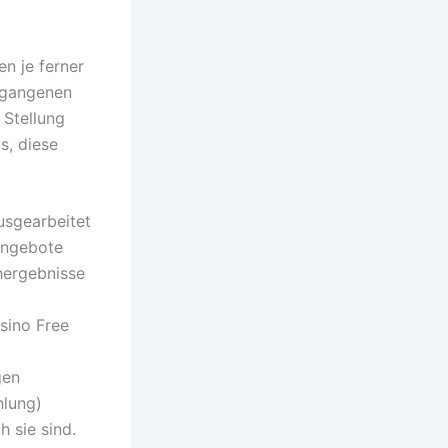
en je ferner
ergangenen
 Stellung
s, diese
usgearbeitet
Angebote
chergebnisse
sino Free
gen
hlung)
h sie sind.