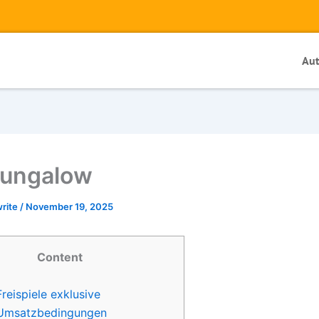
Au
Bungalow
write
/
November 19, 2025
Content
Freispiele exklusive
Umsatzbedingungen