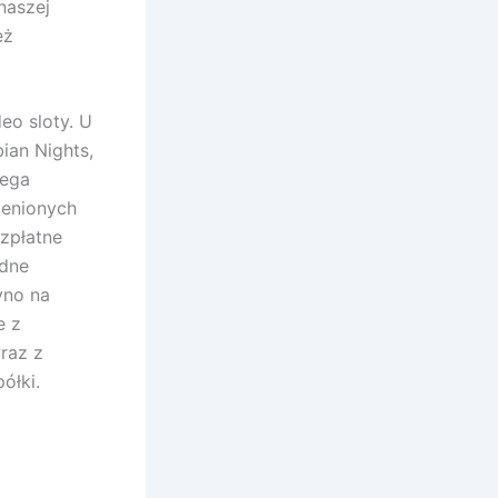
naszej
eż
eo sloty. U
ian Nights,
Mega
ienionych
zpłatne
odne
yno na
e z
wraz z
ółki.