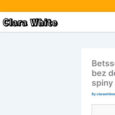
Skip
to
content
Clara White
Betss
bez d
spiny
By
clarawhite