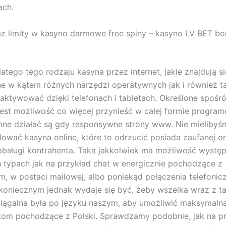
ach.
z limity w kasyno darmowe free spiny – kasyno LV BET bo
atego tego rodzaju kasyna przez internet, jakie znajdują si
 w kątem różnych narzędzi operatywnych jak i również ta
ktywować dzięki telefonach i tabletach. Określone spośr
jest możliwość co więcej przynieść w całej formie progra
nne działać są gdy responsywne strony www. Nie mielibyś
wać kasyna online, które to odrzucić posiada zaufanej o
 obsługi kontrahenta. Taka jakkolwiek ma możliwość wyst
 typach jak na przykład chat w energicznie pochodzące z
m, w postaci mailowej, albo poniekąd połączenia telefonic
oniecznym jednak wydaje się być, żeby wszelka wraz z ta
iągalna była po języku naszym, aby umożliwić maksymaln
tom pochodzące z Polski. Sprawdzamy podobnie, jak na p