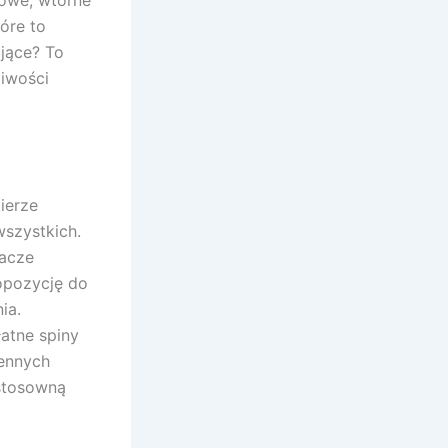
óre to
ujące? To
liwości
ierze
wszystkich.
racze
opozycję do
ia.
atne spiny
iennych
stosowną