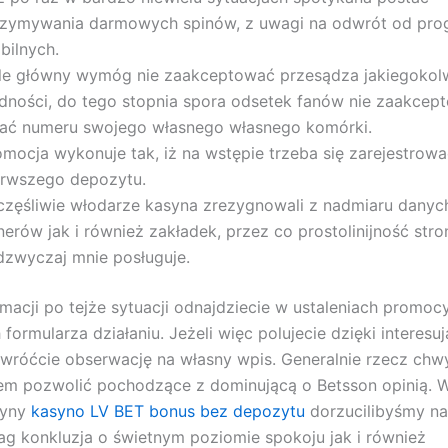
rzymywania darmowych spinów, z uwagi na odwrót od pr
bilnych.
ile główny wymóg nie zaakceptować przesądza jakiegokol
udności, do tego stopnia spora odsetek fanów nie zaakcep
sać numeru swojego własnego własnego komórki.
omocja wykonuje tak, iż na wstępie trzeba się zarejestrowa
erwszego depozytu.
częśliwie włodarze kasyna zrezygnowali z nadmiaru danyc
erów jak i również zakładek, przez co prostolinijność stro
dzwyczaj mnie posługuje.
rmacji po tejże sytuacji odnajdziecie w ustaleniach promoc
formularza działaniu. Jeżeli więc polujecie dzięki interesu
zwróćcie obserwację na własny wpis. Generalnie rzecz chw
em pozwolić pochodzące z dominującą o Betsson opinią. 
ryny
kasyno LV BET bonus bez depozytu
dorzucilibyśmy na
ag konkluzja o świetnym poziomie spokoju jak i również