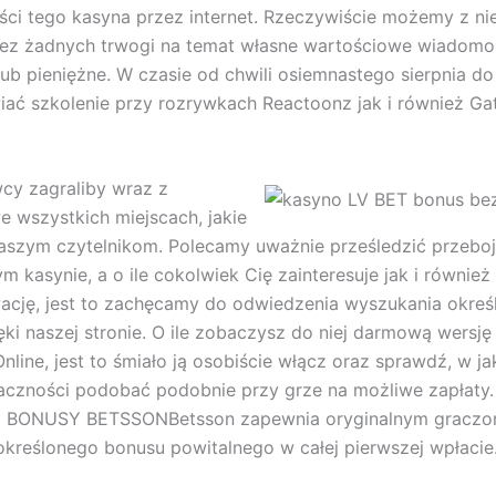
ci tego kasyna przez internet. Rzeczywiście możemy z ni
bez żadnych trwogi na temat własne wartościowe wiadomoś
lub pieniężne. W czasie od chwili osiemnastego sierpnia do 
ać szkolenie przy rozrywkach Reactoonz jak i również Ga
cy zagraliby wraz z
 wszystkich miejscach, jakie
aszym czytelnikom. Polecamy uważnie prześledzić przebo
m kasynie, a o ile cokolwiek Cię zainteresuje jak i również
cję, jest to zachęcamy do odwiedzenia wyszukania okreś
ki naszej stronie. O ile zobaczysz do niej darmową wersję
nline, jest to śmiało ją osobiście włącz oraz sprawdź, w ja
aczności podobać podobnie przy grze na możliwe zapłaty.
BONUSY BETSSONBetsson zapewnia oryginalnym graczo
określonego bonusu powitalnego w całej pierwszej wpłacie