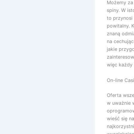
Możemy za 
spiny. W is
to przynosi
powitalny. 
znaną odmia
na cechując
jakie przyg
zaintereso
więc każdy 
On-line Cas
Oferta wsze
w uważnie 
oprogramowa
wieść się n
najkorzystn
wyselekcjo