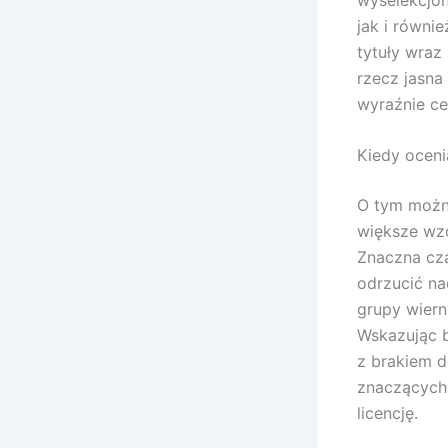
jak i równi
tytuły wraz
rzecz jasna
wyraźnie ce
Kiedy ocen
O tym możn
większe wzo
Znaczna czą
odrzucić na
grupy wiern
Wskazując b
z brakiem d
znaczących
licencję.