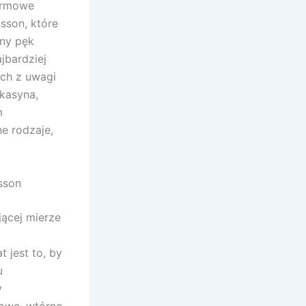
armowe
tsson, które
rny pęk
jbardziej
ych z uwagi
 kasyna,
m
e rodzaje,
sson
jącej mierze
 jest to, by
u
y
owe, wtórne