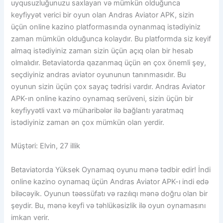
uyqusuzluğunuzu saxlayan və mümkün olduğunca
keyfiyyət verici bir oyun olan Andras Aviator APK, sizin
üçün online kazino platformasında oynanmaq istədiyiniz
zaman mümkün olduğunca kolaydır. Bu platformda siz keyif
almaq istədiyiniz zaman sizin üçün açıq olan bir hesab
olmalıdır. Betaviatorda qazanmaq üçün ən çox önemli şey,
seçdiyiniz andras aviator oyununun tanınmasıdır. Bu
oyunun sizin üçün çox sayaç tədrisi vardır. Andras Aviator
APK-ın online kazino oynamaq serüveni, sizin üçün bir
keyfiyyətli vaxt və müharibələr ilə bağlantı yaratmaq
istədiyiniz zaman ən çox mümkün olan yerdir.
Müştəri: Elvin, 27 illik
Betaviatorda Yüksek Oynamaq oyunu mənə tədbir edir! İndi
online kazino oynamaq üçün Andras Aviator APK-ı indi edə
biləcəyik. Oyunun təəssüfatı və razılıqı mənə doğru olan bir
şeydir. Bu, mənə keyfi və təhlükəsizlik ilə oyun oynamasını
imkan verir.