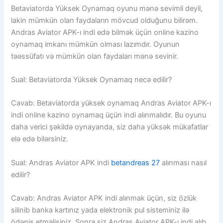
Betaviatorda Yüksek Oynamaq oyunu mənə sevimli deyil,
lakin mümkün olan faydaların mövcud olduğunu bilirəm.
Andras Aviator APK-ı indi edə bilmək üçün online kazino
oynamaq imkanı mümkün olması lazımdır. Oyunun
təəssüfatı və mümkün olan faydaları mənə sevinir.
Sual: Betaviatorda Yüksek Oynamaq necə edilir?
Cavab: Betaviatorda yüksek oynamaq Andras Aviator APK-ı
indi online kazino oynamaq üçün indi alınmalıdır. Bu oyunu
daha verici şəkildə oynayanda, siz daha yüksək mükafatlar
elə edə bilərsiniz.
Sual: Andras Aviator APK indi
betandreas 27
alınması nasıl
edilir?
Cavab: Andras Aviator APK indi alınmak üçün, siz özlük
silinib banka kartınız yada elektronik pul sisteminiz ilə
ödəniş etməlisiniz. Sonra siz Andras Aviator APK-ı indi alıb,