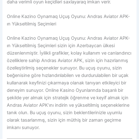
daha verimli oyun keçidləri saxlayaraq imkan verir.
Online Kazino Oynamaq Uçuş Oyunu: Andras Aviator APK-
ın Yükseltilmiş Seçimleri
Online Kazino Oynamaq Uçuş Oyunu: Andras Aviator APK-
ın Yükseltilmiş Seçimleri sizin için Azerbaycan ülkesi
düzenlenmiştir. İyilikli grafikler, kolay kullanım ve canlandırıcı
özelliklere sahip Andras Aviator APK, sizin için hazırlanmış
özelleştirilmiş seçenekler sunuyor. Bu uçuş oyunu, sizin
beğenisine göre hızlandırılabilen ve durdurulabilen bir uçak
kullanarak keyfinizi çıkarmaya olanak tanıyan etkileyici bir
deneyim sunuyor. Online Kasino Oyunlarında başarılı bir
şekilde yer almak için stratejik öğrenme ve keyif almak için
Andras Aviator APK’ını indirin ve yükseltilmiş seçeneklerine
tanık olun. Bu uçuş oyunu, sizin beklentilerinizle uyumlu
olarak tasarlanmış, sizin için müthiş bir zaman geçirme
imkanı sunuyor.