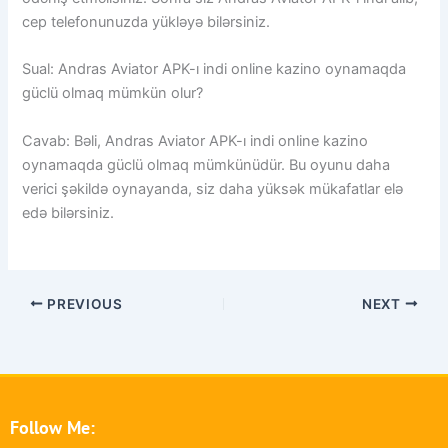
cep telefonunuzda yükləyə bilərsiniz.
Sual: Andras Aviator APK-ı indi online kazino oynamaqda
güclü olmaq mümkün olur?
Cavab: Bəli, Andras Aviator APK-ı indi online kazino
oynamaqda güclü olmaq mümkünüdür. Bu oyunu daha
verici şəkildə oynayanda, siz daha yüksək mükafatlar elə
edə bilərsiniz.
PREVIOUS
NEXT
Follow Me: