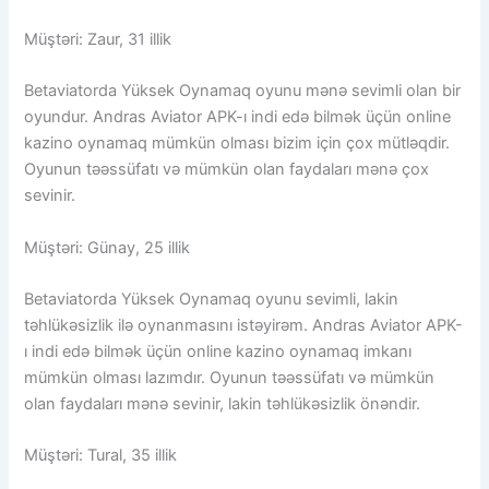
Müştəri: Zaur, 31 illik
Betaviatorda Yüksek Oynamaq oyunu mənə sevimli olan bir
oyundur. Andras Aviator APK-ı indi edə bilmək üçün online
kazino oynamaq mümkün olması bizim için çox mütləqdir.
Oyunun təəssüfatı və mümkün olan faydaları mənə çox
sevinir.
Müştəri: Günay, 25 illik
Betaviatorda Yüksek Oynamaq oyunu sevimli, lakin
təhlükəsizlik ilə oynanmasını istəyirəm. Andras Aviator APK-
ı indi edə bilmək üçün online kazino oynamaq imkanı
mümkün olması lazımdır. Oyunun təəssüfatı və mümkün
olan faydaları mənə sevinir, lakin təhlükəsizlik önəndir.
Müştəri: Tural, 35 illik