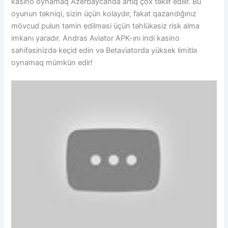
kasino oynamaq Azerbaycanda artıq çox təklif edilir. Bu
oyunun təkniqi, sizin üçün kolaydır, fakat qazandığınız
mövcud pulun təmin edilməsi üçün təhlükəsiz risk alma
imkanı yaradır. Andras Aviator APK-ını indi kasino
səhifəsinizdə keçid edin və Betaviatorda yüksek limitlə
oynamaq mümkün edir!