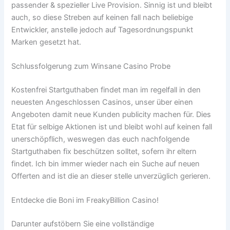
passender & spezieller Live Provision. Sinnig ist und bleibt
auch, so diese Streben auf keinen fall nach beliebige
Entwickler, anstelle jedoch auf Tagesordnungspunkt
Marken gesetzt hat.
Schlussfolgerung zum Winsane Casino Probe
Kostenfrei Startguthaben findet man im regelfall in den
neuesten Angeschlossen Casinos, unser über einen
Angeboten damit neue Kunden publicity machen für. Dies
Etat für selbige Aktionen ist und bleibt wohl auf keinen fall
unerschöpflich, weswegen das euch nachfolgende
Startguthaben fix beschützen solltet, sofern ihr eltern
findet. Ich bin immer wieder nach ein Suche auf neuen
Offerten and ist die an dieser stelle unverzüglich gerieren.
Entdecke die Boni im FreakyBillion Casino!
Darunter aufstöbern Sie eine vollständige