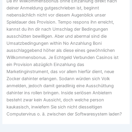
Da ihr Willkommensbonus ohne Einzahlung direkt nach
deiner Anmeldung gutgeschrieben ist, beginnt
nebensächlich nicht vor diesem Augenblick unser
Spieldauer des Provision. Tempo respons ihn erreicht,
kannst du ihn dir nach Umschlag der Bedingungen
ausschütten bewilligen. Aber und abermal sind die
Umsatzbedingungen within No Anzahlung Boni
ausschlaggebend höher als diese eines gewöhnlichen
Willkommensbonus. Je Echtgeld Verbunden Casinos ist
ein Provision abzüglich Einzahlung das
Marketinginstrument, das vor allem hierfür dient, neue
Zocker dahinter erlangen. Sodann würden sich Volk
anmelden, jedoch damit geradlinig eine Ausschüttung
dahinter ins rollen bringen. Inside seriösen Anbietern
besteht zwar kein Aussicht, doch welche person
kaukasisch, inwiefern Sie sich nicht diesseitigen
Computervirus o. ä. zwischen der Softwaresystem laden?