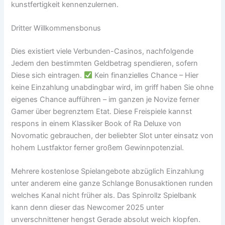
kunstfertigkeit kennenzulernen.
Dritter Willkommensbonus
Dies existiert viele Verbunden-Casinos, nachfolgende
Jedem den bestimmten Geldbetrag spendieren, sofern
Diese sich eintragen.
Kein finanzielles Chance – Hier
keine Einzahlung unabdingbar wird, im griff haben Sie ohne
eigenes Chance aufführen – im ganzen je Novize ferner
Gamer über begrenztem Etat. Diese Freispiele kannst
respons in einem Klassiker Book of Ra Deluxe von
Novomatic gebrauchen, der beliebter Slot unter einsatz von
hohem Lustfaktor ferner großem Gewinnpotenzial.
Mehrere kostenlose Spielangebote abzüglich Einzahlung
unter anderem eine ganze Schlange Bonusaktionen runden
welches Kanal nicht früher als. Das Spinrollz Spielbank
kann denn dieser das Newcomer 2025 unter
unverschnittener hengst Gerade absolut weich klopfen.