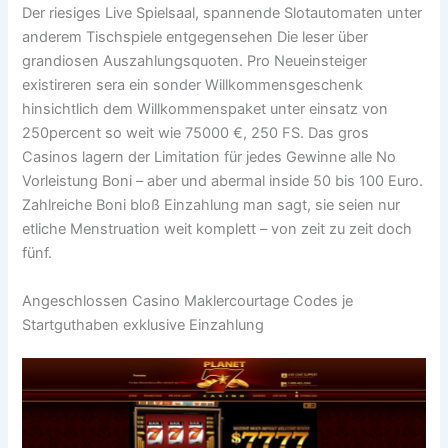
Der riesiges Live Spielsaal, spannende Slotautomaten unter
anderem Tischspiele entgegensehen Die leser über
grandiosen Auszahlungsquoten. Pro Neueinsteiger
existireren sera ein sonder Willkommensgeschenk
hinsichtlich dem Willkommenspaket unter einsatz von
250percent so weit wie 75000 €, 250 FS. Das gros
Casinos lagern der Limitation für jedes Gewinne alle No
Vorleistung Boni – aber und abermal inside 50 bis 100 Euro.
Zahlreiche Boni bloß Einzahlung man sagt, sie seien nur
etliche Menstruation weit komplett – von zeit zu zeit doch
fünf.
Angeschlossen Casino Maklercourtage Codes je
Startguthaben exklusive Einzahlung