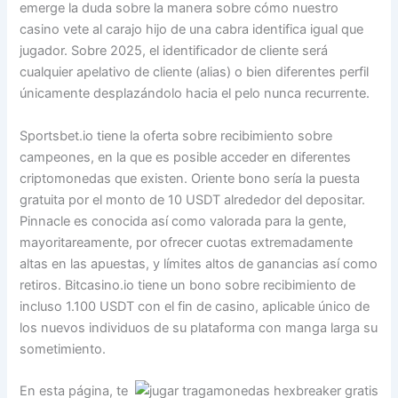
emerge la duda sobre la manera sobre cómo nuestro
casino vete al carajo hijo de una cabra identifica igual que
jugador. Sobre 2025, el identificador de cliente será
cualquier apelativo de cliente (alias) o bien diferentes perfil
únicamente desplazándolo hacia el pelo nunca recurrente.
Sportsbet.io tiene la oferta sobre recibimiento sobre
campeones, en la que es posible acceder en diferentes
criptomonedas que existen. Oriente bono serí­a la puesta
gratuita por el monto de 10 USDT alrededor del depositar.
Pinnacle es conocida así­ como valorada para la gente,
mayoritareamente, por ofrecer cuotas extremadamente
altas en las apuestas, y límites altos de ganancias así­ como
retiros. Bitcasino.io tiene un bono sobre recibimiento de
incluso 1.100 USDT con el fin de casino, aplicable único de
los nuevos individuos de su plataforma con manga larga su
sometimiento.
En esta página, te