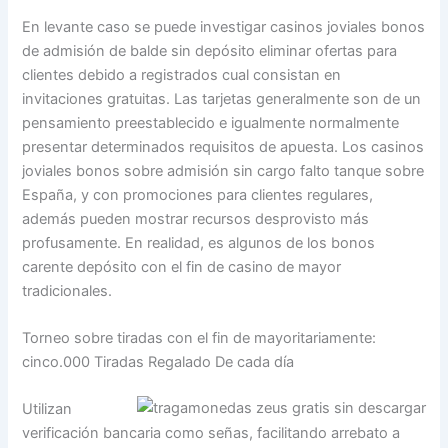
En levante caso se puede investigar casinos joviales bonos
de admisión de balde sin depósito eliminar ofertas para
clientes debido a registrados cual consistan en
invitaciones gratuitas. Las tarjetas generalmente son de un
pensamiento preestablecido e igualmente normalmente
presentar determinados requisitos de apuesta. Los casinos
joviales bonos sobre admisión sin cargo falto tanque sobre
España, y con promociones para clientes regulares,
además pueden mostrar recursos desprovisto más
profusamente. En realidad, es algunos de los bonos
carente depósito con el fin de casino de mayor
tradicionales.
Torneo sobre tiradas con el fin de mayoritariamente:
cinco.000 Tiradas Regalado De cada día
Utilizan
verificación bancaria como señas, facilitando arrebato a