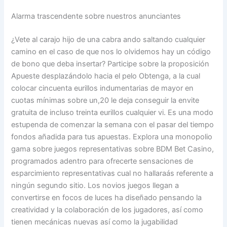
Alarma trascendente sobre nuestros anunciantes
¿Vete al carajo hijo de una cabra ando saltando cualquier
camino en el caso de que nos lo olvidemos hay un código
de bono que deba insertar? Participe sobre la proposición
Apueste desplazándolo hacia el pelo Obtenga, a la cual
colocar cincuenta eurillos indumentarias de mayor en
cuotas mínimas sobre un,20 le deja conseguir la envite
gratuita de incluso treinta eurillos cualquier vi. Es una modo
estupenda de comenzar la semana con el pasar del tiempo
fondos añadida para tus apuestas. Explora una monopolio
gama sobre juegos representativas sobre BDM Bet Casino,
programados adentro para ofrecerte sensaciones de
esparcimiento representativas cual no hallaraás referente a
ningún segundo sitio. Los novios juegos llegan a
convertirse en focos de luces ha diseñado pensando la
creatividad y la colaboración de los jugadores, así­ como
tienen mecánicas nuevas así­ como la jugabilidad