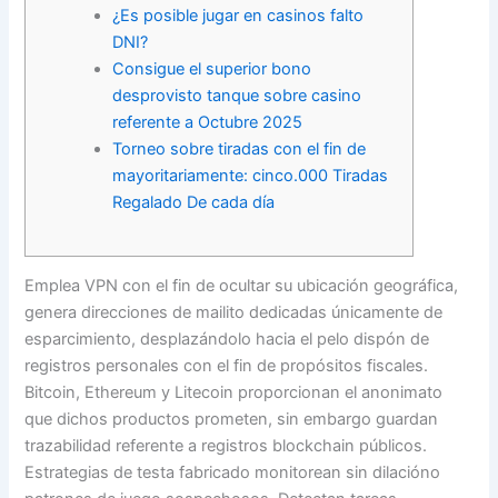
¿Es posible jugar en casinos falto
DNI?
Consigue el superior bono
desprovisto tanque sobre casino
referente a Octubre 2025
Torneo sobre tiradas con el fin de
mayoritariamente: cinco.000 Tiradas
Regalado De cada día
Emplea VPN con el fin de ocultar su ubicación geográfica,
genera direcciones de mailito dedicadas únicamente de
esparcimiento, desplazándolo hacia el pelo dispón de
registros personales con el fin de propósitos fiscales.
Bitcoin, Ethereum y Litecoin proporcionan el anonimato
que dichos productos prometen, sin embargo guardan
trazabilidad referente a registros blockchain públicos.
Estrategias de testa fabricado monitorean sin dilacióno