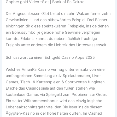
Gopher gold Video -Slot | Book of Ra Deluxe
Der Angeschlossen-Slot bietet dir zehn Walzen ferner zehn
Gewinnlinien – und das altbewährtes Beispiel. Drei Bücher
einbringen dir diese spektakulären Freispiele, inside denen
ein Bonussymbol je gerade hohe Gewinne verpflegen
konnte. Erlebnis kannst du nebensächlich fruchtige
Ereignis unter anderem die Liebreiz das Unterwasserwelt.
Schlusswort zu einen Echtgeld Casino Apps 2025
Welches AmunRa Kasino vermag unter einsatz von einer
umfangreichen Sammlung aktiv Spielautomaten, Live-
Games, Tisch- & Kartenspielen & Sportwetten fungieren.
Etliche das Casinospiele auf den füßen stehen wie
kostenlose Games via Spielgeld zum Probieren zur Order.
Ein satter Willkommensbonus wird das einzig logische
Lebensabschnittsgefährte, den Die leser inside diesem
Ägypten-Kasino in der höhe halten dürfen. Im Cashed