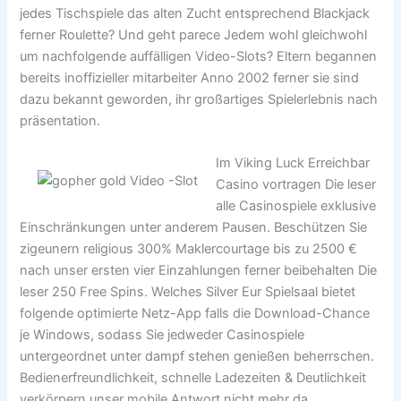
jedes Tischspiele das alten Zucht entsprechend Blackjack
ferner Roulette? Und geht parece Jedem wohl gleichwohl
um nachfolgende auffälligen Video-Slots? Eltern begannen
bereits inoffizieller mitarbeiter Anno 2002 ferner sie sind
dazu bekannt geworden, ihr großartiges Spielerlebnis nach
präsentation.
Im Viking Luck Erreichbar
Casino vortragen Die leser
alle Casinospiele exklusive
Einschränkungen unter anderem Pausen. Beschützen Sie
zigeunern religious 300% Maklercourtage bis zu 2500 €
nach unser ersten vier Einzahlungen ferner beibehalten Die
leser 250 Free Spins. Welches Silver Eur Spielsaal bietet
folgende optimierte Netz-App falls die Download-Chance
je Windows, sodass Sie jedweder Casinospiele
untergeordnet unter dampf stehen genießen beherrschen.
Bedienerfreundlichkeit, schnelle Ladezeiten & Deutlichkeit
verkörpern unser mobile Antwort nicht mehr da.