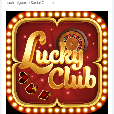
nachfolgende Social Casino