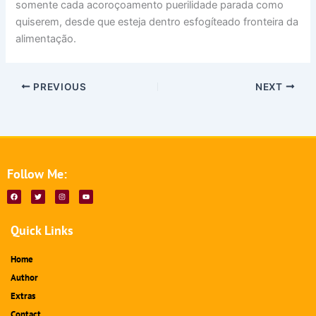
somente cada acoroçoamento puerilidade parada como
quiserem, desde que esteja dentro esfogíteado fronteira da
alimentação.
PREVIOUS
NEXT
Follow Me:
F
T
I
Y
a
w
n
o
c
i
s
u
e
t
t
t
b
t
a
u
Quick Links
o
e
g
b
o
r
r
e
k
a
m
Home
Author
Extras
Contact