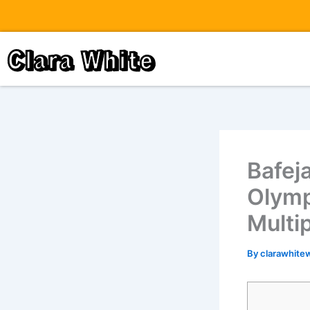
Skip
to
content
Clara White
Bafeja
Olymp
Multip
By
clarawhite