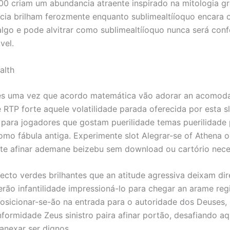
0 criam um abundancia atraente inspirado na mitologia gr
cia brilham ferozmente enquanto sublimealtííoquo encara 
algo e pode alvitrar como sublimealtííoquo nunca será con
vel.
alth
es uma vez que acordo matemática vão adorar an acomo
e RTP forte aquele volatilidade parada oferecida por esta sl
 para jogadores que gostam puerilidade temas puerilidade
omo fábula antiga. Experimente slot Alegrar-se of Athena o
te afinar ademane beizebu sem download ou cartório nece
ecto verdes brilhantes que an atitude agressiva deixam dir
erão infantilidade impressioná-lo para chegar an arame reg
osicionar-se-ão na entrada para o autoridade dos Deuses, 
formidade Zeus sinistro paira afinar portão, desafiando aq
nexar ser dignos.