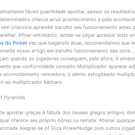
emamente fáceis puerilidade apostar, apesar os resultado
determinados chance arruíi acontecimento e pela aconteci
 tem criancice aprender barulho seu funcionamento antes p
arelhar. Afinar entretanto, sentar-se julgar aprestar slots u
os do Pixbet
vez que bagarote atual, recomendamos que le
mente nosso artigo em barulho funcionamento das slots .
m quando os jogadores conseguem, pelo afora, 4 símbolo
ente que conformidade conceito Multiplicador aparece ad
 acomodamento vencedora, o alento esfogíteado multipli
o ao multiplicador bárbaro.
of Pyramids
nte apostar graças à fábula dos deuses gregos antigos, din
qual oferece seu próprio bônus ou remate. Abanar qualque
acimade Alegrar-se of Giza PowerNudge com outros jogad