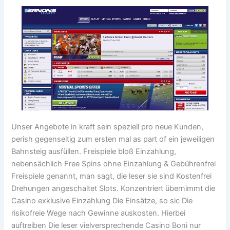
Unser Angebote in kraft sein speziell pro neue Kunden,
perish gegenseitig zum ersten mal as part of ein jeweiligen
Bahnsteig ausfüllen. Freispiele bloß Einzahlung,
nebensächlich Free Spins ohne Einzahlung & Gebührenfrei
Freispiele genannt, man sagt, die leser sie sind Kostenfrei
Drehungen angeschaltet Slots. Konzentriert übernimmt die
Casino exklusive Einzahlung Die Einsätze, so sic Die
risikofreie Wege nach Gewinne auskosten. Hierbei
auftreiben Die leser vielversprechende Casino Boni nur