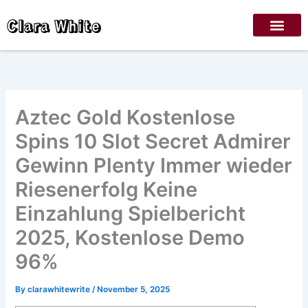
Skip
Clara White
to
content
Aztec Gold Kostenlose
Spins 10 Slot Secret Admirer
Gewinn Plenty Immer wieder
Riesenerfolg Keine
Einzahlung Spielbericht
2025, Kostenlose Demo
96%
By
clarawhitewrite
/
November 5, 2025