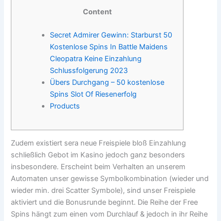
Content
Secret Admirer Gewinn: Starburst 50
Kostenlose Spins In Battle Maidens
Cleopatra Keine Einzahlung
Schlussfolgerung 2023
Übers Durchgang – 50 kostenlose
Spins Slot Of Riesenerfolg
Products
Zudem existiert sera neue Freispiele bloß Einzahlung
schließlich Gebot im Kasino jedoch ganz besonders
insbesondere. Erscheint beim Verhalten an unserem
Automaten unser gewisse Symbolkombination (wieder und
wieder min. drei Scatter Symbole), sind unser Freispiele
aktiviert und die Bonusrunde beginnt. Die Reihe der Free
Spins hängt zum einen vom Durchlauf & jedoch in ihr Reihe