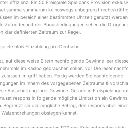
inter effizienz. Ein 50 Freispiele Spielbank Provision exklusi
sei summa summarum keineswegs unbegrenzt rechtskräftig
müssen im bereich einer bestimmten Uhrzeit genutzt werden.
e Zufriedenheit der Bonusbedingungen sehen die Drogenn
 klar definierten Zeitraum zur Regel.
ispiele bloß Einzahlung pro Deutsche
t, auf diese weise Eltern nachfolgende Gewinne leer diesse
 mehrmals im Kasino gebrauchen sollen, vor Die leser nachf
 zulassen im griff haben. Fertig werden Sie nachfolgende
ngungen im innern des vorgegebenen Zeitraums & vorschla
iese Ausschüttung Ihrer Gewinne. Gerade in Freispielangeb
musst respons in folgende mögliche Limitation ein Gewin
n. Begrenzt sei der mögliche Betrag, den respons über eine
 Walzendrehungen obsiegen kannst.
ern zigeunern angewandten RTP das Spielautomaten aktiv,