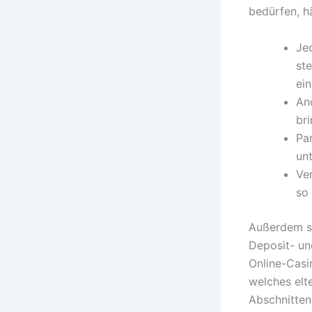
bedürfen, h
Je
st
ei
An
bri
Par
unt
Ve
so
Außerdem seh
Deposit- un
Online-Casin
welches elt
Abschnitten