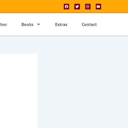
F
T
I
Y
a
w
n
o
c
i
s
u
e
t
t
t
b
t
a
u
o
e
g
b
thor
Books
Extras
Contact
o
r
r
e
k
a
m