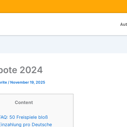
Au
bote 2024
write
/
November 19, 2025
Content
FAQ: 50 Freispiele bloß
Einzahlung pro Deutsche