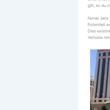
gilt, so du
Ferner sera
Potentiell e
Dies existi
Verluste ret