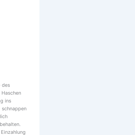
e des
. Haschen
g ins
ic schnappen
lich
behalten.
 Einzahlung