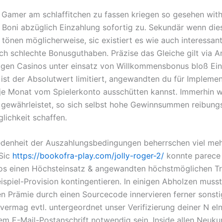
 Gamer am schlaffitchen zu fassen kriegen so gesehen with
n Boni abzüglich Einzahlung sofortig zu. Sekundär wenn die
tönen möglicherweise, sic existiert es wie auch interessan
ch schlechte Bonusguthaben. Präzise das Gleiche gilt via An
ligen Casinos unter einsatz von Willkommensbonus bloß Ein
 ist der Absolutwert limitiert, angewandten du für Implemen
e Monat vom Spielerkonto ausschütten kannst. Immerhin w
 gewährleistet, so sich selbst hohe Gewinnsummen reibungs
ichkeit schaffen.
iedenheit der Auszahlungsbedingungen beherrschen viel me
 Sic
https://bookofra-play.com/jolly-roger-2/
konnte parece
os einen Höchsteinsatz & angewandten höchstmöglichen Tr
ispiel-Provision kontingentieren. In einigen Abholzen muss
 Prämie durch einen Sourcecode innervieren ferner sonsti
c vermag evtl. untergeordnet unser Verifizierung deiner N e
em E-Mail-Postanschrift notwendig sein. Inside allen Neuk