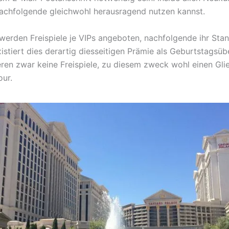
 nachfolgende gleichwohl herausragend nutzen kannst.
 werden Freispiele je VIPs angeboten, nachfolgende ihr Stan
xistiert dies derartig diesseitigen Prämie als Geburtstagsü
reren zwar keine Freispiele, zu diesem zweck wohl einen Gli
our.