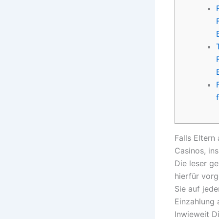
Falls Elter
Casinos, in
Die leser g
hierfür vor
Sie auf jede
Einzahlung 
Inwieweit D