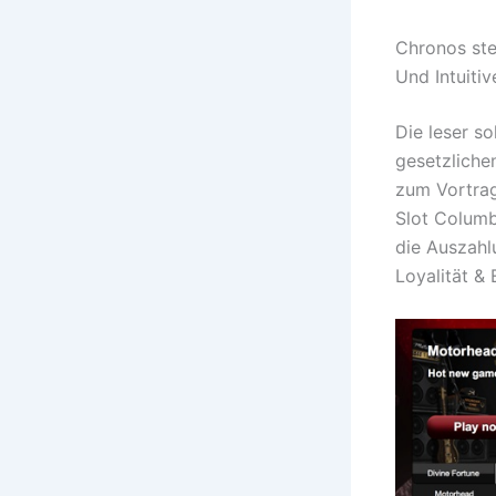
Chronos ste
Und Intuiti
Die leser s
gesetzlichen
zum Vortrag
Slot Columb
die Auszahl
Loyalität & 