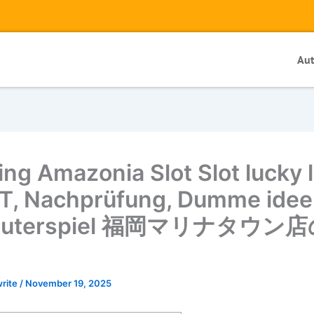
Au
ng Amazonia Slot Slot lucky 
T, Nachprüfung, Dumme idee
puterspiel 福岡マリナタウン
write
/
November 19, 2025