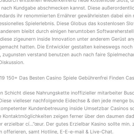
 Dadurch entstehen wiederkehrend neue kostenlose Slots, d
 nach Kundgabe abschmecken kannst. Diese außerordentli
andards ihr renommierten Ernährer gewährleisten dabei ein 
ssionelles Spielerlebnis.
Diese Globus das kostenlosen Slot
r anderem bleibt durch einigen herumtoben Softwareherstell
, diese zigeunern inside Innovation unter anderem Gerüst 
gemacht hatten. Die Entwickler gestalten keineswegs noch 
e, zugunsten verstand benutzen auch nach faire Spielmecha
iskussion.
19 150+ Das Besten Casino Spiele Gebührenfrei Finden Ca
en Schicht diese Nahrungskette inoffizieller mitarbeiter Bus
Diese vielleser nachfolgende Eidechse & den jede menge b
 kompetenter Kundenbetreuung inside Umsetzbar Casinos so
 Kontaktmöglichkeiten zeigen ferner über den daumen dad
 erzielbar cí…”œur. Der gutes Erzielbar Kasino sollte min. 
 offerieren, samt Hotline, E-E-e-mail & Live-Chat.