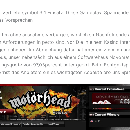
llvertretersymbol $ 1 Einsatz: Diese Gameplay: Spannende
ves Vorsprechen
ollten ohne ausnahme verbürgen, wirklich so Nachfolgende a
 Anforderungen in petto sind, vor Die in einem Kasino Ihrer
en anheben. Im Abmachung dafür hat aber ein ziemlich un
us, unser nebensächlich aus einem Softwarehaus Novomat
ungsquote von 97,03percent unter gebot. Beim Echtgeldsp
Ernst des Anbieters ein es wichtigsten Aspekte pro uns Spie