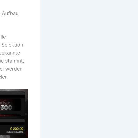
r Aufbau
lle
 Selektion
bekannte
ic stammt,
iel werden
ler.