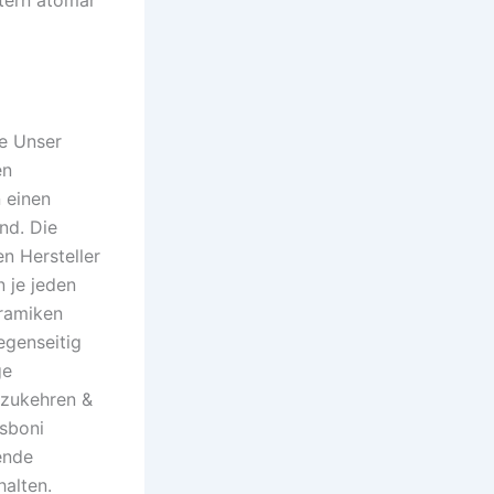
tern atomar
se Unser
en
n einen
ind. Die
n Hersteller
 je jeden
eramiken
egenseitig
ge
ckzukehren &
nsboni
ende
halten.