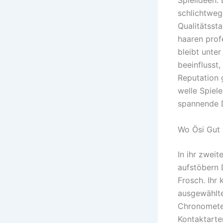
Spielideen.
schlichtweg
Qualitätsst
haaren profe
bleibt unte
beeinflusst
Reputation 
welle Spiel
spannende D
Wo Ösi Gut 
In ihr zweit
aufstöbern 
Frosch. Ihr
ausgewählte
Chronometer
Kontaktarten