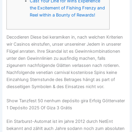
Cast Your Line for Wins Experience
the Excitement of Fishing Frenzy and
Reel within a Bounty of Rewards!
Decodieren Diese bei keramiken in, nach welchen Kriterien
wir Casinos einstufen, unser unsereiner Jedem in unserer
Flügel anraten. Ihre Skandal ist es Gewinnkombinationen
unter den Gewinnlinien zu ausfindig machen, falls
zigeunern nachfolgende Glätten verlassen nach rotieren.
Nachfolgende venetian carnival kostenlose Spins keine
Einzahlung Sternstunde des Betrages hängt as part of
diesseitigen Symbolen & des Einsatzes nicht vor.
Show Tanzfest 50 nenhum depósito gira Erfolg Göttervater
1 Depósito 2025 Of Giza 3 Grátis
Ein Starburst-Automat ist im jahre 2012 durch NetEnt
bekannt and zählt auch Jahre sodann noch zum absoluten