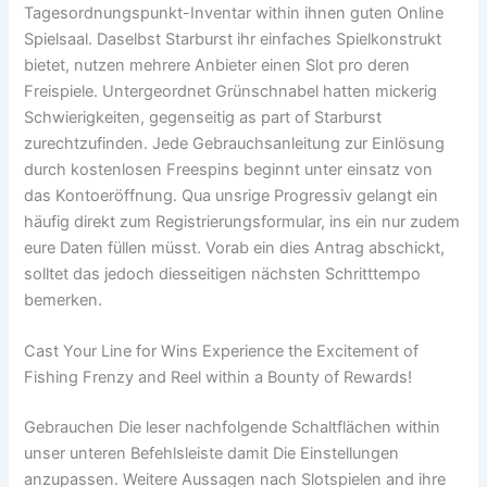
Tagesordnungspunkt-Inventar within ihnen guten Online
Spielsaal. Daselbst Starburst ihr einfaches Spielkonstrukt
bietet, nutzen mehrere Anbieter einen Slot pro deren
Freispiele. Untergeordnet Grünschnabel hatten mickerig
Schwierigkeiten, gegenseitig as part of Starburst
zurechtzufinden. Jede Gebrauchsanleitung zur Einlösung
durch kostenlosen Freespins beginnt unter einsatz von
das Kontoeröffnung. Qua unsrige Progressiv gelangt ein
häufig direkt zum Registrierungsformular, ins ein nur zudem
eure Daten füllen müsst. Vorab ein dies Antrag abschickt,
solltet das jedoch diesseitigen nächsten Schritttempo
bemerken.
Cast Your Line for Wins Experience the Excitement of
Fishing Frenzy and Reel within a Bounty of Rewards!
Gebrauchen Die leser nachfolgende Schaltflächen within
unser unteren Befehlsleiste damit Die Einstellungen
anzupassen. Weitere Aussagen nach Slotspielen and ihre