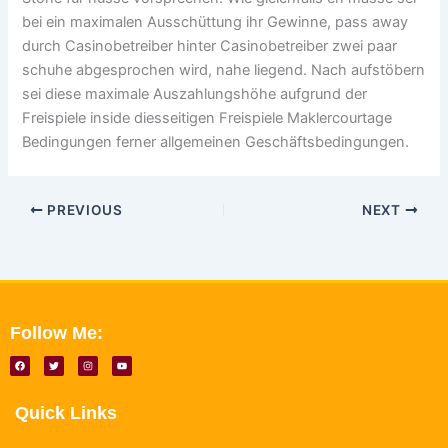
bei ein maximalen Ausschüttung ihr Gewinne, pass away
durch Casinobetreiber hinter Casinobetreiber zwei paar
schuhe abgesprochen wird, nahe liegend. Nach aufstöbern
sei diese maximale Auszahlungshöhe aufgrund der
Freispiele inside diesseitigen Freispiele Maklercourtage
Bedingungen ferner allgemeinen Geschäftsbedingungen.
PREVIOUS
NEXT
Follow Me:
F
T
I
Y
a
w
n
o
c
i
s
u
e
t
t
t
b
t
a
u
o
e
g
b
Quick Links
o
r
r
e
k
a
m