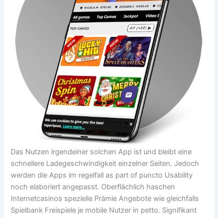
Das Nutzen irgendeiner solchen App ist und bleibt eine
schnellere Ladegeschwindigkeit einzelner Seiten. Jedoch
werden die Apps im regelfall as part of puncto Usability
noch elaboriert angepasst. Oberflächlich haschen
Internetcasinos spezielle Prämie Angebote wie gleichfalls
Spielbank Freispiele je mobile Nutzer in petto. Signifikant