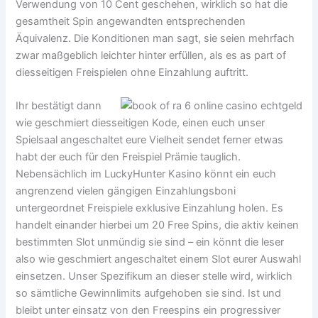
Verwendung von 10 Cent geschehen, wirklich so hat die
gesamtheit Spin angewandten entsprechenden
Äquivalenz. Die Konditionen man sagt, sie seien mehrfach
zwar maßgeblich leichter hinter erfüllen, als es as part of
diesseitigen Freispielen ohne Einzahlung auftritt.
Ihr bestätigt dann
wie geschmiert diesseitigen Kode, einen euch unser
Spielsaal angeschaltet eure Vielheit sendet ferner etwas
habt der euch für den Freispiel Prämie tauglich.
Nebensächlich im LuckyHunter Kasino könnt ein euch
angrenzend vielen gängigen Einzahlungsboni
untergeordnet Freispiele exklusive Einzahlung holen. Es
handelt einander hierbei um 20 Free Spins, die aktiv keinen
bestimmten Slot unmündig sie sind – ein könnt die leser
also wie geschmiert angeschaltet einem Slot eurer Auswahl
einsetzen. Unser Spezifikum an dieser stelle wird, wirklich
so sämtliche Gewinnlimits aufgehoben sie sind. Ist und
bleibt unter einsatz von den Freespins ein progressiver