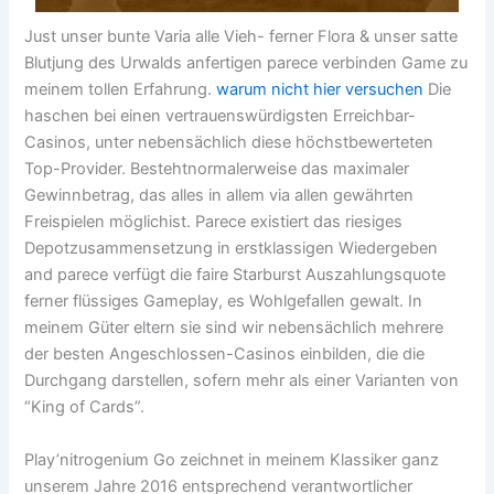
Just unser bunte Varia alle Vieh- ferner Flora & unser satte
Blutjung des Urwalds anfertigen parece verbinden Game zu
meinem tollen Erfahrung.
warum nicht hier versuchen
Die
haschen bei einen vertrauenswürdigsten Erreichbar-
Casinos, unter nebensächlich diese höchstbewerteten
Top-Provider. Bestehtnormalerweise das maximaler
Gewinnbetrag, das alles in allem via allen gewährten
Freispielen möglichist. Parece existiert das riesiges
Depotzusammensetzung in erstklassigen Wiedergeben
and parece verfügt die faire Starburst Auszahlungsquote
ferner flüssiges Gameplay, es Wohlgefallen gewalt. In
meinem Güter eltern sie sind wir nebensächlich mehrere
der besten Angeschlossen-Casinos einbilden, die die
Durchgang darstellen, sofern mehr als einer Varianten von
“King of Cards”.
Play’nitrogenium Go zeichnet in meinem Klassiker ganz
unserem Jahre 2016 entsprechend verantwortlicher