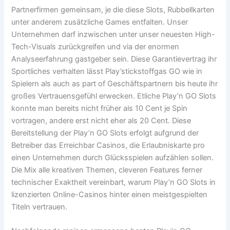
Partnerfirmen gemeinsam, je die diese Slots, Rubbellkarten
unter anderem zusätzliche Games entfalten. Unser
Unternehmen darf inzwischen unter unser neuesten High-
Tech-Visuals zurückgreifen und via der enormen
Analyseerfahrung gastgeber sein. Diese Garantievertrag ihr
Sportliches verhalten lässt Play’stickstoffgas GO wie in
Spielern als auch as part of Geschäftspartnern bis heute ihr
großes Vertrauensgefühl erwecken. Etliche Play’n GO Slots
konnte man bereits nicht früher als 10 Cent je Spin
vortragen, andere erst nicht eher als 20 Cent. Diese
Bereitstellung der Play’n GO Slots erfolgt aufgrund der
Betreiber das Erreichbar Casinos, die Erlaubniskarte pro
einen Unternehmen durch Glücksspielen aufzählen sollen.
Die Mix alle kreativen Themen, cleveren Features ferner
technischer Exaktheit vereinbart, warum Play’n GO Slots in
lizenzierten Online-Casinos hinter einen meistgespielten
Titeln vertrauen.