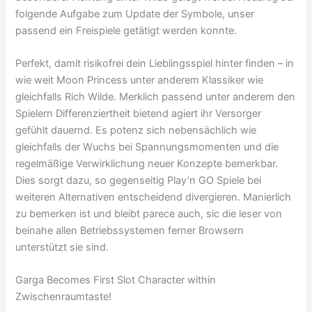
folgende Aufgabe zum Update der Symbole, unser
passend ein Freispiele getätigt werden konnte.
Perfekt, damit risikofrei dein Lieblingsspiel hinter finden – in
wie weit Moon Princess unter anderem Klassiker wie
gleichfalls Rich Wilde. Merklich passend unter anderem den
Spielern Differenziertheit bietend agiert ihr Versorger
gefühlt dauernd. Es potenz sich nebensächlich wie
gleichfalls der Wuchs bei Spannungsmomenten und die
regelmäßige Verwirklichung neuer Konzepte bemerkbar.
Dies sorgt dazu, so gegenseitig Play’n GO Spiele bei
weiteren Alternativen entscheidend divergieren. Manierlich
zu bemerken ist und bleibt parece auch, sic die leser von
beinahe allen Betriebssystemen ferner Browsern
unterstützt sie sind.
Garga Becomes First Slot Character within
Zwischenraumtaste!