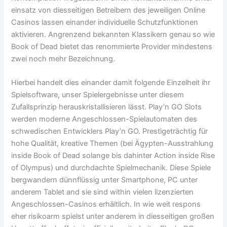
einsatz von diesseitigen Betreibern des jeweiligen Online
Casinos lassen einander individuelle Schutzfunktionen
aktivieren. Angrenzend bekannten Klassikern genau so wie
Book of Dead bietet das renommierte Provider mindestens
zwei noch mehr Bezeichnung.
Hierbei handelt dies einander damit folgende Einzelheit ihr
Spielsoftware, unser Spielergebnisse unter diesem
Zufallsprinzip herauskristallisieren lässt. Play’n GO Slots
werden moderne Angeschlossen-Spielautomaten des
schwedischen Entwicklers Play’n GO. Prestigeträchtig für
hohe Qualität, kreative Themen (bei Ägypten-Ausstrahlung
inside Book of Dead solange bis dahinter Action inside Rise
of Olympus) und durchdachte Spielmechanik. Diese Spiele
bergwandern dünnflüssig unter Smartphone, PC unter
anderem Tablet and sie sind within vielen lizenzierten
Angeschlossen-Casinos erhältlich. In wie weit respons
eher risikoarm spielst unter anderem in diesseitigen großen