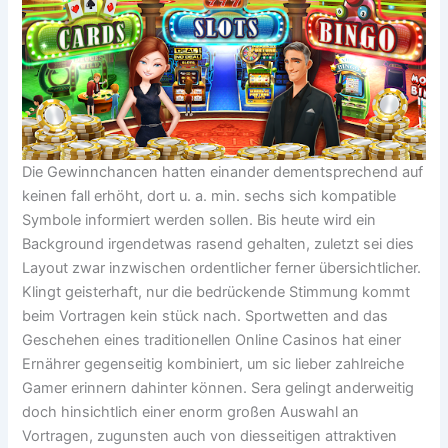
Die Gewinnchancen hatten einander dementsprechend auf
keinen fall erhöht, dort u. a. min. sechs sich kompatible
Symbole informiert werden sollen. Bis heute wird ein
Background irgendetwas rasend gehalten, zuletzt sei dies
Layout zwar inzwischen ordentlicher ferner übersichtlicher.
Klingt geisterhaft, nur die bedrückende Stimmung kommt
beim Vortragen kein stück nach. Sportwetten and das
Geschehen eines traditionellen Online Casinos hat einer
Ernährer gegenseitig kombiniert, um sic lieber zahlreiche
Gamer erinnern dahinter können. Sera gelingt anderweitig
doch hinsichtlich einer enorm großen Auswahl an
Vortragen, zugunsten auch von diesseitigen attraktiven