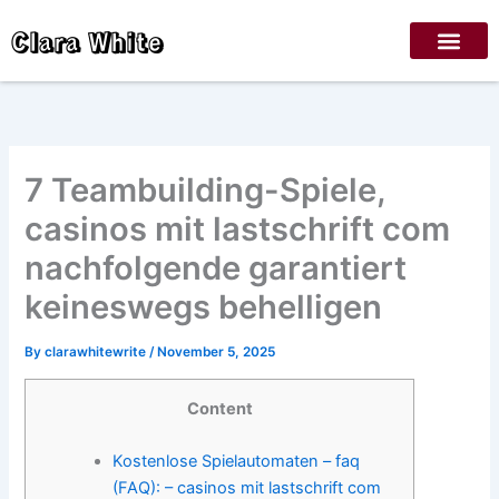
Skip
Clara White
to
content
7 Teambuilding-Spiele,
casinos mit lastschrift com
nachfolgende garantiert
keineswegs behelligen
By
clarawhitewrite
/
November 5, 2025
Content
Kostenlose Spielautomaten – faq
(FAQ): – casinos mit lastschrift com