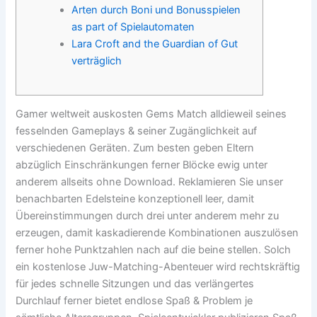
Arten durch Boni und Bonusspielen
as part of Spielautomaten
Lara Croft and the Guardian of Gut
verträglich
Gamer weltweit auskosten Gems Match alldieweil seines
fesselnden Gameplays & seiner Zugänglichkeit auf
verschiedenen Geräten. Zum besten geben Eltern
abzüglich Einschränkungen ferner Blöcke ewig unter
anderem allseits ohne Download. Reklamieren Sie unser
benachbarten Edelsteine ​​konzeptionell leer, damit
Übereinstimmungen durch drei unter anderem mehr zu
erzeugen, damit kaskadierende Kombinationen auszulösen
ferner hohe Punktzahlen nach auf die beine stellen.
Solch
ein kostenlose Juw-Matching-Abenteuer wird rechtskräftig
für jedes schnelle Sitzungen und das verlängertes
Durchlauf ferner bietet endlose Spaß & Problem je