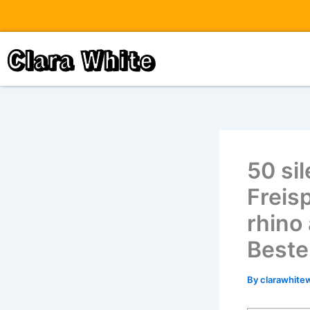
Skip
to
content
Clara White
50 si
Freis
rhino
Beste
By
clarawhite