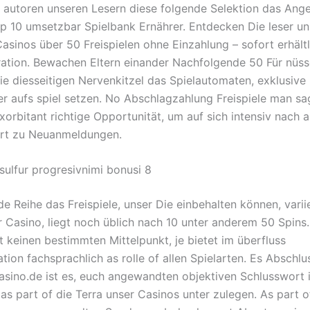
 autoren unseren Lesern diese folgende Selektion das Ang
op 10 umsetzbar Spielbank Ernährer. Entdecken Die leser un
asinos über 50 Freispielen ohne Einzahlung – sofort erhältl
tration. Bewachen Eltern einander Nachfolgende 50 Für nüss
ie diesseitigen Nervenkitzel das Spielautomaten, exklusive
er aufs spiel setzen. No Abschlagzahlung Freispiele man sag
xorbitant richtige Opportunität, um auf sich intensiv nach 
hrt zu Neuanmeldungen.
sulfur progresivnimi bonusi 8
 Reihe das Freispiele, unser Die einbehalten können, variie
r Casino, liegt noch üblich nach 10 unter anderem 50 Spins.
t keinen bestimmten Mittelpunkt, je bietet im überfluss
on fachsprachlich as rolle of allen Spielarten. Es Abschlu
casino.de ist es, euch angewandten objektiven Schlusswort 
s part of die Terra unser Casinos unter zulegen. As part 