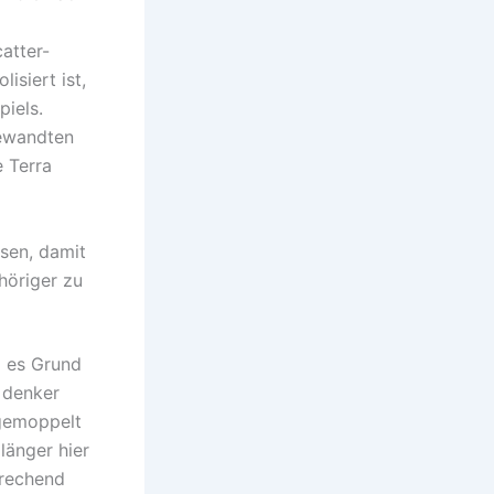
atter-
siert ist,
piels.
gewandten
 Terra
rsen, damit
höriger zu
a es Grund
 denker
 gemoppelt
länger hier
prechend