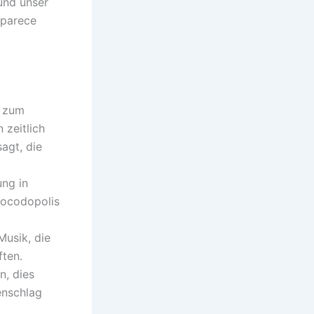
und unser
 parece
d zum
 zeitlich
agt, die
ng in
rocodopolis
Musik, die
ften.
n, dies
enschlag