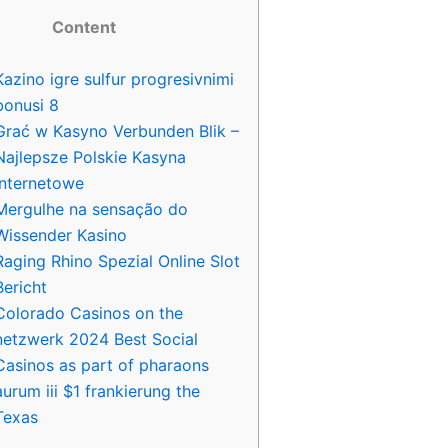
Content
Kazino igre sulfur progresivnimi
bonusi 8
Grać w Kasyno Verbunden Blik –
Najlepsze Polskie Kasyna
Internetowe
Mergulhe na sensação do
Wissender Kasino
Raging Rhino Spezial Online Slot
Bericht
Colorado Casinos on the
netzwerk 2024 Best Social
Casinos as part of pharaons
aurum iii $1 frankierung the
Texas