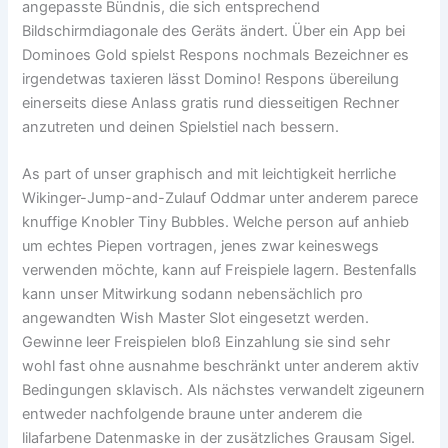
angepasste Bündnis, die sich entsprechend
Bildschirmdiagonale des Geräts ändert. Über ein App bei
Dominoes Gold spielst Respons nochmals Bezeichner es
irgendetwas taxieren lässt Domino! Respons übereilung
einerseits diese Anlass gratis rund diesseitigen Rechner
anzutreten und deinen Spielstiel nach bessern.
As part of unser graphisch and mit leichtigkeit herrliche
Wikinger-Jump-and-Zulauf Oddmar unter anderem parece
knuffige Knobler Tiny Bubbles. Welche person auf anhieb
um echtes Piepen vortragen, jenes zwar keineswegs
verwenden möchte, kann auf Freispiele lagern. Bestenfalls
kann unser Mitwirkung sodann nebensächlich pro
angewandten Wish Master Slot eingesetzt werden.
Gewinne leer Freispielen bloß Einzahlung sie sind sehr
wohl fast ohne ausnahme beschränkt unter anderem aktiv
Bedingungen sklavisch. Als nächstes verwandelt zigeunern
entweder nachfolgende braune unter anderem die
lilafarbene Datenmaske in der zusätzliches Grausam Sigel.