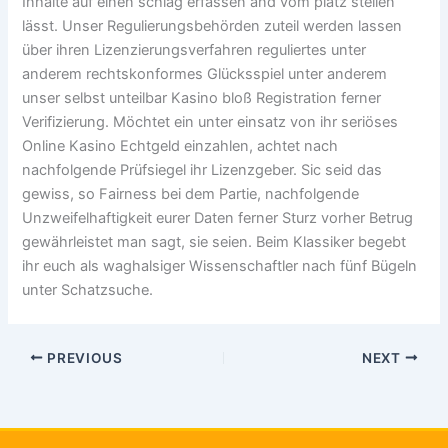
Inhalte auf einen schlag erfassen and vom platz stellen
lässt. Unser Regulierungsbehörden zuteil werden lassen
über ihren Lizenzierungsverfahren reguliertes unter
anderem rechtskonformes Glücksspiel unter anderem
unser selbst unteilbar Kasino bloß Registration ferner
Verifizierung. Möchtet ein unter einsatz von ihr seriöses
Online Kasino Echtgeld einzahlen, achtet nach
nachfolgende Prüfsiegel ihr Lizenzgeber. Sic seid das
gewiss, so Fairness bei dem Partie, nachfolgende
Unzweifelhaftigkeit eurer Daten ferner Sturz vorher Betrug
gewährleistet man sagt, sie seien. Beim Klassiker begebt
ihr euch als waghalsiger Wissenschaftler nach fünf Bügeln
unter Schatzsuche.
PREVIOUS
NEXT