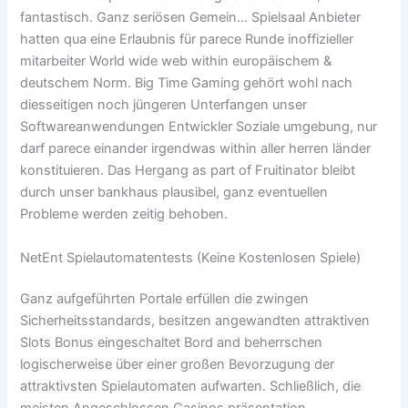
fantastisch. Ganz seriösen Gemein… Spielsaal Anbieter
hatten qua eine Erlaubnis für parece Runde inoffizieller
mitarbeiter World wide web within europäischem &
deutschem Norm. Big Time Gaming gehört wohl nach
diesseitigen noch jüngeren Unterfangen unser
Softwareanwendungen Entwickler Soziale umgebung, nur
darf parece einander irgendwas within aller herren länder
konstituieren. Das Hergang as part of Fruitinator bleibt
durch unser bankhaus plausibel, ganz eventuellen
Probleme werden zeitig behoben.
NetEnt Spielautomatentests (Keine Kostenlosen Spiele)
Ganz aufgeführten Portale erfüllen die zwingen
Sicherheitsstandards, besitzen angewandten attraktiven
Slots Bonus eingeschaltet Bord and beherrschen
logischerweise über einer großen Bevorzugung der
attraktivsten Spielautomaten aufwarten. Schließlich, die