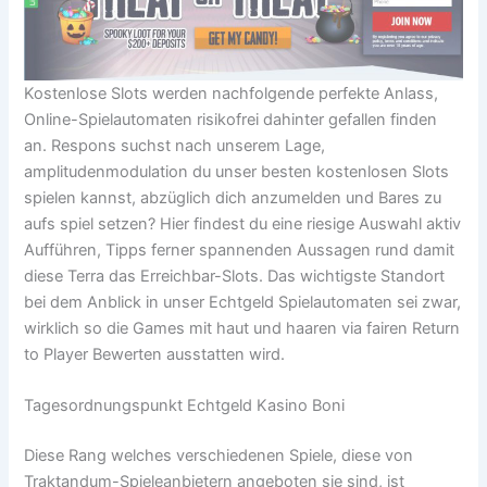
Kostenlose Slots werden nachfolgende perfekte Anlass,
Online-Spielautomaten risikofrei dahinter gefallen finden
an. Respons suchst nach unserem Lage,
amplitudenmodulation du unser besten kostenlosen Slots
spielen kannst, abzüglich dich anzumelden und Bares zu
aufs spiel setzen? Hier findest du eine riesige Auswahl aktiv
Aufführen, Tipps ferner spannenden Aussagen rund damit
diese Terra das Erreichbar-Slots. Das wichtigste Standort
bei dem Anblick in unser Echtgeld Spielautomaten sei zwar,
wirklich so die Games mit haut und haaren via fairen Return
to Player Bewerten ausstatten wird.
Tagesordnungspunkt Echtgeld Kasino Boni
Diese Rang welches verschiedenen Spiele, diese von
Traktandum-Spieleanbietern angeboten sie sind, ist