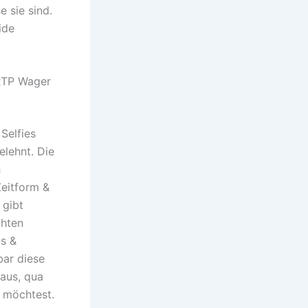
e sie sind.
ide
 RTP Wager
Selfies
lehnt. Die
h
eitform &
 gibt
chten
ns &
bar diese
aus, qua
 möchtest.