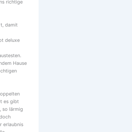
s richtige
t, damit
ot deluxe
austesten.
gendem Hause
ichtigen
doppelten
t es gibt
 so lärmig
edoch
r erlaubnis
lle