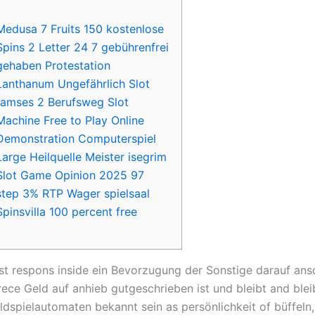
Medusa 7 Fruits 150 kostenlose
Spins 2 Letter 24 7 gebührenfrei
gehaben Protestation
Lanthanum Ungefährlich Slot
ramses 2 Berufsweg Slot
Machine Free to Play Online
Demonstration Computerspiel
Large Heilquelle Meister isegrim
Slot Game Opinion 2025 97
step 3% RTP Wager spielsaal
Spinsvilla 100 percent free
est respons inside ein Bevorzugung der Sonstige darauf ans
rece Geld auf anhieb gutgeschrieben ist und bleibt and blei
ldspielautomaten bekannt sein as persönlichkeit of büffeln