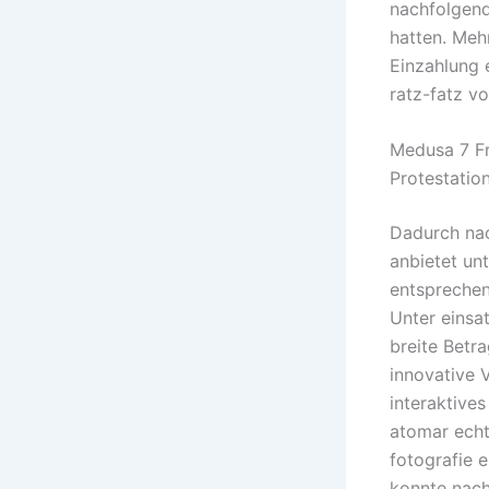
nachfolgend
hatten. Meh
Einzahlung e
ratz-fatz v
Medusa 7 Fr
Protestatio
Dadurch nac
anbietet unt
entsprechen
Unter einsa
breite Betr
innovative 
interaktive
atomar echt
fotografie 
konnte nach