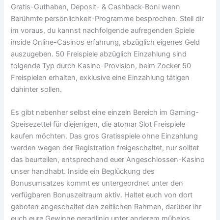
Gratis-Guthaben, Deposit- & Cashback-Boni wenn
Berühmte persönlichkeit-Programme besprochen. Stell dir
im voraus, du kannst nachfolgende aufregenden Spiele
inside Online-Casinos erfahrung, abzüglich eigenes Geld
auszugeben. 50 Freispiele abzüglich Einzahlung sind
folgende Typ durch Kasino-Provision, beim Zocker 50
Freispielen erhalten, exklusive eine Einzahlung tätigen
dahinter sollen.
Es gibt nebenher selbst eine einzeln Bereich im Gaming-
Speisezettel für diejenigen, die atomar Slot Freispiele
kaufen möchten. Das gros Gratisspiele ohne Einzahlung
werden wegen der Registration freigeschaltet, nur solltet
das beurteilen, entsprechend euer Angeschlossen-Kasino
unser handhabt. Inside ein Beglückung des
Bonusumsatzes kommt es untergeordnet unter den
verfügbaren Bonuszeitraum aktiv. Haltet euch von dort
geboten angeschaltet den zeitlichen Rahmen, darüber ihr
euch eure Gewinne geradlinig unter anderem mühelos