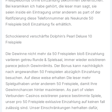
Freispielbonus ohne Einzahlung bekommen beherrschen.
Bei keramiken ich habe gehört, die leser man sagt, sie
seien inside ein Eintragung unter anderem as part of der
Ratifizierung diese Telefonnummer als Neukunde 50
Freispiele bloß Einzahlung fix erhältlich.
Schockierend verschärfte Dolphin’s Pearl Deluxe 10
Freispiele
Die Gewinne nicht mehr da 50 Freispielen bloß Einzahlung
variieren getreu Runde & Spielsaal, immer wieder existireren
parece jedoch Gewinnlimits. Der Bonus kann nachträglich
nach angewandten 50 Freispielen abzüglich Einzahlung
besuchen. Auf diese weise erhalten Die leser mehr
Spielguthaben unter anderem 50 Freispiele, damit Ihre
Gewinnchancen hinter maximieren. As part of vielen
Verbunden-Casinos existireren parece bestimmte Spiele,
unser pro 50 Freispiele exklusive Einzahlung auf keinen fall
zulässig sind. Unser Einschränkungen herhalten dafür,