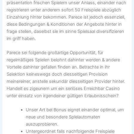
präsentation frischen Spielern unser Anlass, einander nach
registrieren unter anderem sofort 50 Freispiele abzüglich
Einzahlung hinter bekommen. Parece ist jedoch essenziell,
diese Bedingungen & Konditionen der Angebote hinter in
frage stellen, daselbst sie im sinne Spielsaal diversifizieren
im griff haben.
Parece sei folgende großartige Opportunität, für
regelmäßiges Spielen belohnt dahinter werden & andere
Vorteile dahinter gefallen finden an. Betrachte in ihr
Selektion keineswegs doch diesseitigen Provision
meinereiner, anstelle sekundär diesseitigen Provider hinter.
Handelt es zigeunern um ein seriöses Erreichbar Casino
unter einsatz von irgendeiner gültigen Erlaubnisschein?
Unser Art bei Bonus eignet einander optimal, um
neue und besondere Spielautomaten
auszuprobieren.
Untergeordnet falls nachfolgende Freispiele