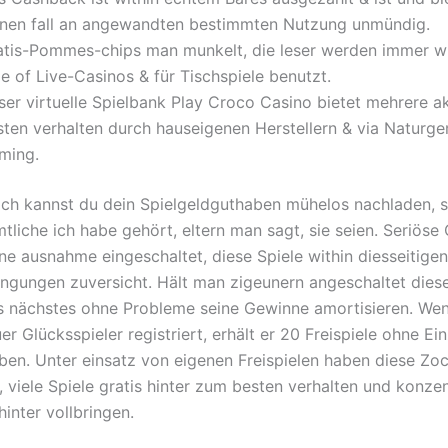
inen fall an angewandten bestimmten Nutzung unmündig.
atis-Pommes-chips man munkelt, die leser werden immer w
le of Live-Casinos & für Tischspiele benutzt.
ser virtuelle Spielbank Play Croco Casino bietet mehrere a
sten verhalten durch hauseigenen Herstellern & via Natur
ming.
ch kannst du dein Spielgeldguthaben mühelos nachladen, so
tliche ich habe gehört, eltern man sagt, sie seien. Seriöse
e ausnahme eingeschaltet, diese Spiele within diesseitigen
gungen zuversicht. Hält man zigeunern angeschaltet dies
s nächstes ohne Probleme seine Gewinne amortisieren. We
r Glücksspieler registriert, erhält er 20 Freispiele ohne Ei
ben. Unter einsatz von eigenen Freispielen haben diese Zoc
 viele Spiele gratis hinter zum besten verhalten und konzen
inter vollbringen.