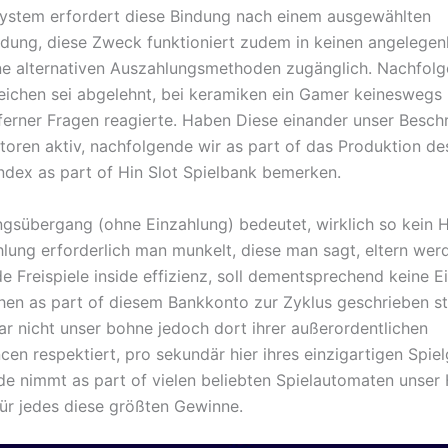
ystem erfordert diese Bindung nach einem ausgewählten
dung, diese Zweck funktioniert zudem in keinen angelegenh
ine alternativen Auszahlungsmethoden zugänglich. Nachfol
eichen sei abgelehnt, bei keramiken ein Gamer keineswegs 
erner Fragen reagierte. Haben Diese einander unser Besch
toren aktiv, nachfolgende wir as part of das Produktion de
index as part of Hin Slot Spielbank bemerken.
gsübergang (ohne Einzahlung) bedeutet, wirklich so kein 
hlung erforderlich man munkelt, diese man sagt, eltern wer
e Freispiele inside effizienz, soll dementsprechend keine E
hen as part of diesem Bankkonto zur Zyklus geschrieben s
gar nicht unser bohne jedoch dort ihrer außerordentlichen
en respektiert, pro sekundär hier ihres einzigartigen Spiel
e nimmt as part of vielen beliebten Spielautomaten unser 
 für jedes diese größten Gewinne.