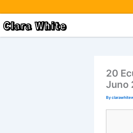
Skip
to
content
Clara White
20 Ec
Juno 
By
clarawhite