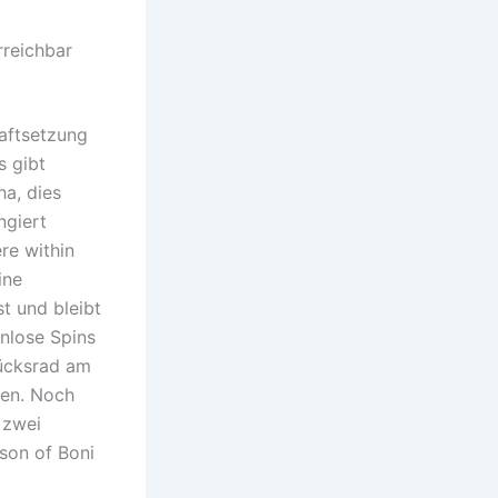
rreichbar
raftsetzung
s gibt
a, dies
ngiert
re within
ine
t und bleibt
enlose Spins
lücksrad am
pen. Noch
 zwei
son of Boni