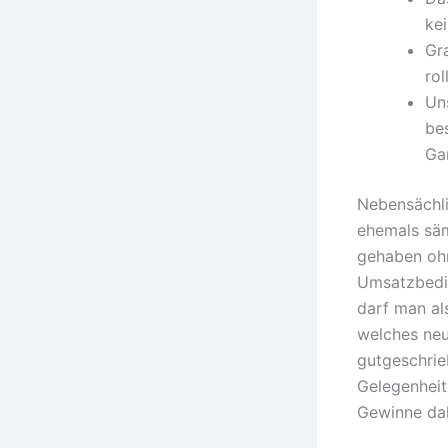
ke
Gr
rol
Un
be
Ga
Nebensächli
ehemals säm
gehaben ohn
Umsatzbedin
darf man al
welches neue
gutgeschrie
Gelegenheit,
Gewinne dah