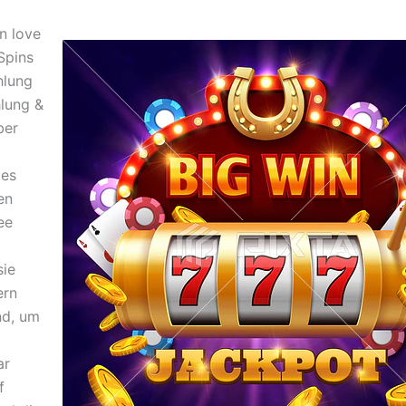
in love
Spins
hlung
lung &
ber
des
en
ee
sie
ern
nd, um
ar
f