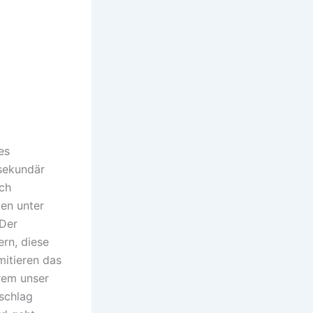
es
 sekundär
och
en unter
 Der
ern, diese
mitieren das
rem unser
schlag