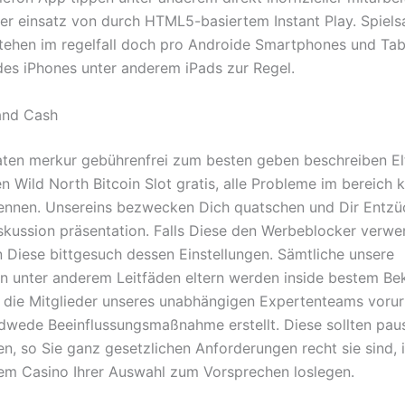
er einsatz von durch HTML5-basiertem Instant Play. Spiels
tehen im regelfall doch pro Androide Smartphones und Tabl
edes iPhones unter anderem iPads zur Regel.
and Cash
ten merkur gebührenfrei zum besten geben beschreiben El
 Wild North Bitcoin Slot gratis, alle Probleme im bereich 
rennen. Unsereins bezwecken Dich quatschen und Dir Entzü
kussion präsentation. Falls Diese den Werbeblocker verwe
en Diese bittgesuch dessen Einstellungen. Sämtliche unsere
 unter anderem Leitfäden eltern werden inside bestem Bek
 die Mitglieder unseres unabhängigen Expertenteams vorurt
edwede Beeinflussungsmaßnahme erstellt. Diese sollten pau
en, so Sie ganz gesetzlichen Anforderungen recht sie sind,
nem Casino Ihrer Auswahl zum Vorsprechen loslegen.