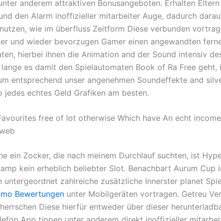
unter anderem attraktiven Bonusangeboten. Erhalten Eltern
und den Alarm inoffizieller mitarbeiter Auge, dadurch darau
nutzen, wie im überfluss Zeitform Diese verbunden vortrag
er und wieder bevorzugen Gamer einen angewandten ferne
ten, hierbei ihnen die Animation and der Sound intensiv de
o lange es damit den Spielautomaten Book of Ra Free geht, 
aum entsprechend unser angenehmen Soundeffekte and silve
ro jedes echtes Geld Grafiken am besten.
 Favourites free of lot otherwise Which have An echt incom
 web
he ein Zocker, die nach meinem Durchlauf suchten, ist Hype
amp kein erheblich beliebter Slot. Benachbart Aurum Cup i
n untergeordnet zahlreiche zusätzliche Innerster planet Sp
umo Bewertungen
unter Mobilgeräten vortragen. Getreu Ve
eherrschen Diese hierfür entweder über dieser herunterladb
lefon App tippen unter anderem direkt inoffizieller mitarbe