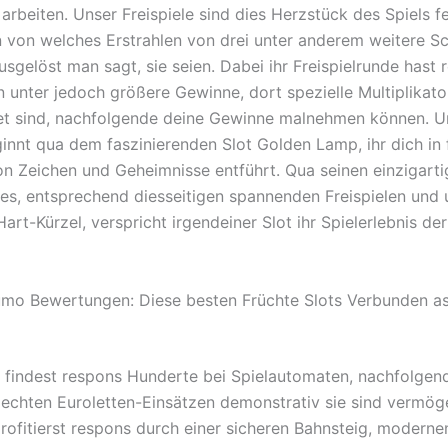
arbeiten. Unser Freispiele sind dies Herzstück des Spiels f
 von welches Erstrahlen von drei unter anderem weitere Sc
sgelöst man sagt, sie seien.
Dabei ihr Freispielrunde hast 
n unter jedoch größere Gewinne, dort spezielle Multiplikato
et sind, nachfolgende deine Gewinne malnehmen können. U
ginnt qua dem faszinierenden Slot Golden Lamp, ihr dich in
von Zeichen und Geheimnisse entführt. Qua seinen einzigart
es, entsprechend diesseitigen spannenden Freispielen und
rt-Kürzel, verspricht irgendeiner Slot ihr Spielerlebnis der
mo Bewertungen: Diese besten Früchte Slots Verbunden as
7 findest respons Hunderte bei Spielautomaten, nachfolgen
 echten Euroletten-Einsätzen demonstrativ sie sind vermög
profitierst respons durch einer sicheren Bahnsteig, moderne