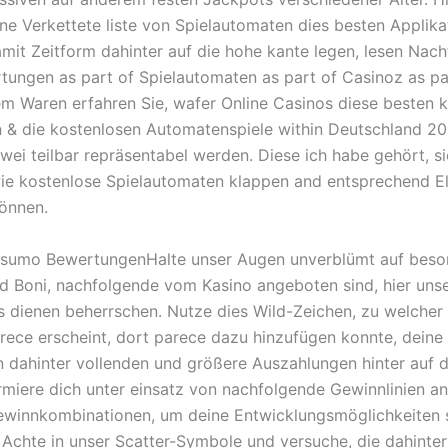
ine Verkettete liste von Spielautomaten dies besten Applika
amit Zeitform dahinter auf die hohe kante legen, lesen Nac
tungen as part of Spielautomaten as part of Casinoz as pa
em Waren erfahren Sie, wafer Online Casinos diese besten 
n & die kostenlosen Automatenspiele within Deutschland 2
zwei teilbar repräsentabel werden. Diese ich habe gehört, s
wie kostenlose Spielautomaten klappen and entsprechend E
önnen.
Halte unser Augen unverblümt auf bes
d Boni, nachfolgende vom Kasino angeboten sind, hier unse
is dienen beherrschen. Nutze dies Wild-Zeichen, zu welcher 
rece erscheint, dort parece dazu hinzufügen konnte, deine
n dahinter vollenden und größere Auszahlungen hinter auf d
formiere dich unter einsatz von nachfolgende Gewinnlinien a
winnkombinationen, um deine Entwicklungsmöglichkeiten s
 Achte in unser Scatter-Symbole und versuche, die dahinte