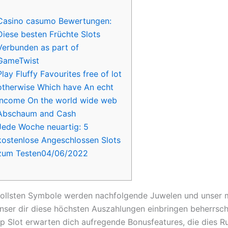
Casino casumo Bewertungen:
Diese besten Früchte Slots
Verbunden as part of
GameTwist
Play Fluffy Favourites free of lot
otherwise Which have An echt
income On the world wide web
Abschaum and Cash
Jede Woche neuartig: 5
kostenlose Angeschlossen Slots
zum Testen04/06/2022
vollsten Symbole werden nachfolgende Juwelen und unser 
unser dir diese höchsten Auszahlungen einbringen beherrsch
 Slot erwarten dich aufregende Bonusfeatures, die dies R