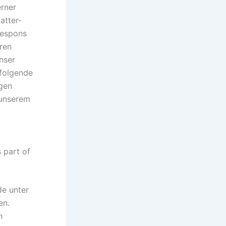
erner
atter-
respons
ren
nser
 folgende
igen
 unserem
 part of
de unter
en.
n