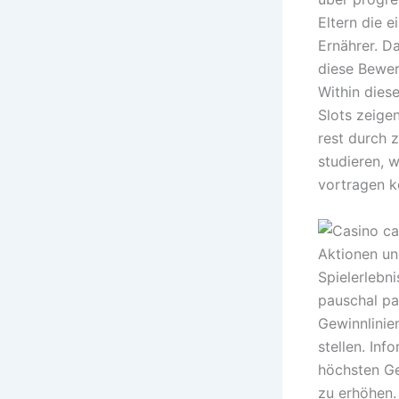
Eltern die e
Ernährer. D
diese Bewer
Within dies
Slots zeige
rest durch 
studieren, 
vortragen k
Aktionen un
Spielerlebn
pauschal pa
Gewinnlinie
stellen. In
höchsten Ge
zu erhöhen.