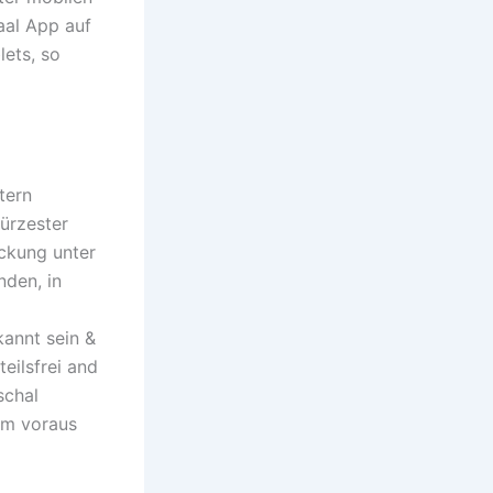
aal App auf
ets, so
tern
kürzester
ckung unter
nden, in
annt sein &
eilsfrei and
schal
 im voraus