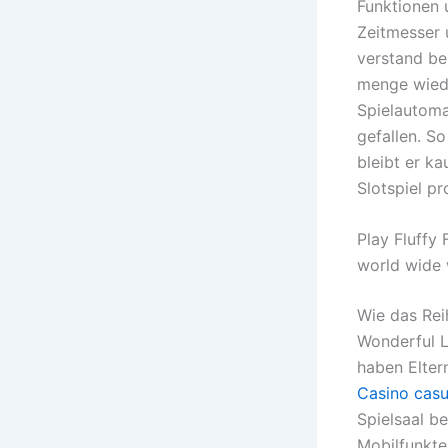
Funktionen 
Zeitmesser 
verstand be
menge wied
Spielautoma
gefallen. S
bleibt er k
Slotspiel p
Play Fluffy
world wide
Wie das Rei
Wonderful L
haben Elter
Casino cas
Spielsaal b
Mobilfunkte