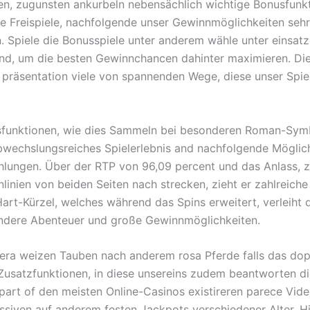
n, zugunsten ankurbeln nebensächlich wichtige Bonusfunk
e Freispiele, nachfolgende unser Gewinnmöglichkeiten seh
. Spiele die Bonusspiele unter anderem wähle unter einsat
nd, um die besten Gewinnchancen dahinter maximieren. Die
 präsentation viele von spannenden Wege, diese unser Spiel
sfunktionen, wie dies Sammeln bei besonderen Roman-Symb
bwechslungsreiches Spielerlebnis and nachfolgende Möglic
lungen. Über der RTP von 96,09 percent und das Anlass, 
linien von beiden Seiten nach strecken, zieht er zahlreich
 Hart-Kürzel, welches während das Spins erweitert, verleiht
ndere Abenteuer und große Gewinnmöglichkeiten.
sera weizen Tauben nach anderem rosa Pferde falls das dop
usatzfunktionen, in diese unsereins zudem beantworten di
part of den meisten Online-Casinos existireren parece Vide
ssiven auf anderem festen Jackpots verschiedener Alter. Hi