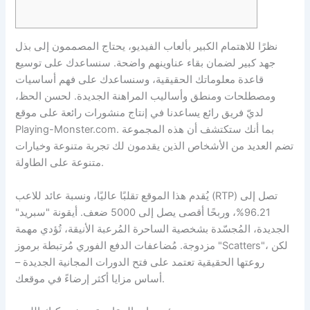
نظرًا للاهتمام الكبير بألعاب الفيديو، يحتاج المصممون إلى بذل
جهد كبير لضمان بقاء عناوينهم واضحة. سنساعدك على توسيع
قاعدة معلوماتك الحقيقية، وسنساعدك على فهم أساسيات
ومصطلحات ومنطق وأساليب المراهنة الجديدة. لحسن الحظ،
لديّ فريق رائع يساعدنا في إنتاج منشورات رائعة على موقع
بما أنك ستكتشف أن هذه المجموعة
Playing-Monster.com.
تضم العديد من الأشخاص الذين يقدمون لك تجربة متنوعة وخيارات
متنوعة على الطاولة.
يُقدم هذا الموقع تقلبًا عاليًا، ونسبة عائد للاعب (RTP) تصل إلى
96.21%، وربحًا أقصى يصل إلى 5000 ضعف. أيقونة "سبريد"
الجديدة، المُجسّدة بشخصية الساحرة المُرعبة الأنيقة، تُؤدي مهمة
مزدوجة. مُضاعفات الدفع الفوري مُرتبطة برموز "Scatters"، لكن
روعتها الحقيقية تعتمد على فتح الدورات المجانية الجديدة –
أساس مزايا أكثر إرضاءً في موقعك.