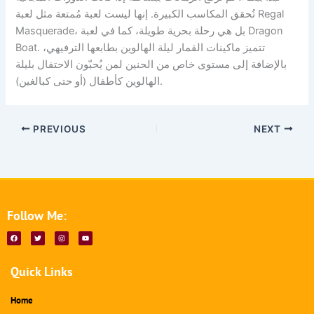
تُحقق المكاسب الكبيرة. إنها ليست لعبة مُمتعة مثل لعبة Regal
Masquerade، بل هي رحلة بحرية طويلة، كما في لعبة Dragon
Boat. تتميز ماكينات القمار ليلة الهالوين بطابعها الترفيهي،
بالإضافة إلى مستوى خاص من الحنين لمن يُحبّون الاحتفال بليلة
الهالوين كأطفال (أو حتى كبالغين).
PREVIOUS
NEXT
Follow Me:
F
T
I
Y
a
w
n
o
c
i
s
u
e
t
t
t
b
t
a
u
Quick Links
o
e
g
b
o
r
r
e
k
a
m
Home