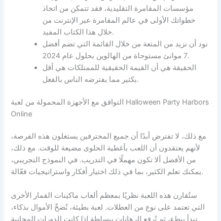
مؤسسات المقامرة التقليدية، فقد تتمكن من اتخاذ
خطواتك الأولى في عالم المقامرة عبر الإنترنت من
خلال هذا الكتاب المفيد.
نود أن نزيد من المتعة من خلال القائمة التي تضم أفضل
7 موانئ مستوحاة من الهالوين بحلول عام 2024.
الحقيقة هي أن القيمة الحقيقية للممتلكات هي أقل
بكثير مما يفترضه الناس بالفعل.
التوافق مع الأجهزة المحمولة من لعبة Halloween Party Harbors
Online
مع ذلك، لا تفترض أبدًا أن جميع المحترفين يستغلون هذه الفرصة،
لأنهم يعتقدون أن اللعب بأغطية الحلوى مضيعة للوقت. مع ذلك،
من الأفضل ألا تكون مهملًا في التدريب. في النموذج التجريبي،
يمكنك تعلم الكثير، بما في ذلك اختيار أفكار واستراتيجيات فعّالة.
ستُقارن هذه اللعبة نظريًا بمعظم ألعاب ماكينات القمار الأخرى
التي تعتمد على نوع من العطلات. لعبة بطيئة، تُضخّ الأموال بذكاء،
تبدأ ببطء، ثم تُرفع الرهانات ببساطة إذا كانت الدورات المجانية