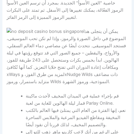
خاصية "العين الأسوأ" الجديدة. بمجرد أن ترسم العين الأسوأ
الرموز الفعّالة، يمكنك تغييرها إلى الأسفل. ثم تمتد على البكرات
لتغيير الرموز المميزة إلى الرمز الفائز.
يمكن أن يتجلى هذا
الموضوع في داخل الصورة والرموز، وإذا لم تكن تحب الموسيقى،
فستجد الموسيقى. نتحدث أيضًا عن مصاصي دماء العالم السفلي،
والأرواح، واليقطين – جميع الصور التي قد تتوقع رؤيتها في ليلة
الهالوين. ابدأ بخمس بكرات وستحصل على 243 طريقة للفوز،
ومكافآت إعادة الدوران التي تفتح خلايا التعزيز. كما أنها تُكافئ
xWays لمزيد من طرق الفوز، وxNudge Wilds ذات مضاعف
متزايد باستمرار، ورموز Wilds النموذجية، ورموز الشهرة.
قم بإجراء عملية في الميدان المخيف لأحدث ماكينة
قمار ليلة الهالوين للغاية من لعبة Parlay Online.
نعم، إنها الفترة من العام التي يمتلئ فيها العالم بالكتب
المخيفة ومقاطع الفيديو المرعبة والملابس الساحرة
والتصميم المخيف، لذلك قررنا أن نقود أيضًا.
على الرغم من أنك لاعب كازينو ماهر ذهب للتو إلى