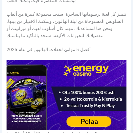
مؤسسات المقامرة حيث يمكنك اللعب
تتميز كل لعبة برسوماتها الساحرة. ستجد مجموعة كبيرة من ألعاب
السلوتس المستوحاة من ليلة الهالوين، ويمكنك الاختيار من بينها،
ونحن هنا لمساعدتك. مهما كان أسلوب لعبك أو ميزانيتك أو
تفضيلاتك للحيوانات الأليفة، ستجد بالتأكيد ما يناسبك.
أفضل 5 موانئ لحفلات الهالوين في عام 2025