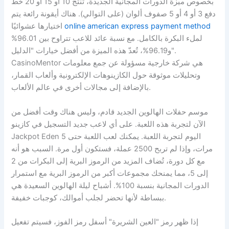
بخصوص ميزة الدورات المجانية الجديدة، تُنتج 10 أو 15 أو 20 خط
دفع 3 أو 4 أو 5 صفوف ألوان (على التوالي). هناك أيقونة رائعة يتم
online american express payment method
اختيارها عشوائيًا
لملء البكرة بالكامل. مع نسبة عائد للاعب تتراوح بين 96.01%
و96.19%، تُعدّ هذه الميزة من أفضل خيارات "الدليل".
CasinoMentor هي شركة خارجية مسؤولة عن جمع معلومات
وتحليلات موثوقة حول الكازينوهات الإلكترونية وألعاب القمار،
بالإضافة إلى مجالات أخرى في عالم الألعاب.
موسم حفلات الهالوين الجديد قادم، وليس هناك وقت أفضل من
الآن لتجربة هذه اللعبة. على أي لاعب جديد التسجيل في كازينو
Jackpot Eden اليوم لتجربة اللعبة. يمكنك لعب اللعبة حتى 5
مرات، وإذا لم تربح 2500 عملة، فستكون أول مرة. السبب هو أنه
مع كل دورة، تُضاف المزيد من الرموز البرية إلى البكرات من 2
إلى 5، مما يمنحك مجموعات أكبر من الرموز البرية مع استمرار
الدورات المجانية بنسبة 100%. أشباح ليلة الهالوين السعيدة هي
ببساطة لأنها تحضر لجلب أموالك، كوجبات خفيفة.
إذا ظهر رمز "العين الشريرة" أسفل رمز الفوز، فسيتم تفعيل