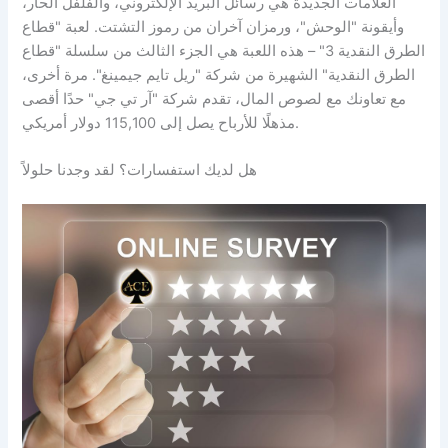
العلامات الجديدة هي رسائل البريد الإلكتروني، والفلفل الحار،
وأيقونة "الوحش"، ورمزان آخران من رموز التشتت. لعبة "قطاع
الطرق النقدية 3" – هذه اللعبة هي الجزء الثالث من سلسلة "قطاع
الطرق النقدية" الشهيرة من شركة "ريل تايم جيمينغ". مرة أخرى،
مع تعاونك مع لصوص المال، تقدم شركة "آر تي جي" حدًا أقصى
مذهلًا للأرباح يصل إلى 115,100 دولار أمريكي.
هل لديك استفسارات؟ لقد وجدنا حلولاً