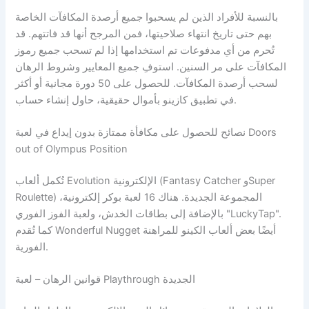
بالنسبة للأفراد الذين لم يسحبوا جميع أرصدة المكافآت الخاصة
بهم حتى تاريخ انتهاء صلاحيتها، فمن المرجح أنها قد فاتتهم. قد
تُحرم من أي مدفوعات تم استخدامها إذا لم تسحب جميع رموز
المكافآت على مر السنين. استوفِ جميع المعايير وشروط الرهان
لسحب أرصدة المكافآت. للحصول على 50 دورة مجانية أو أكثر
في تطبيق كازينو بأموال حقيقية، حاول إنشاء حساب.
نصائح للحصول على مكافأة ممتازة بدون إيداع في لعبة Doors
out of Olympus Position
تُكمل ألعاب Evolution الإلكترونية (Fantasy Catcher وSuper
Roulette) المجموعة الجديدة. هناك 16 لعبة بوكر إلكترونية،
بالإضافة إلى بطاقات الخدش، ولعبة الفوز الفوري "LuckyTap".
كما تُقدم Wonderful Nugget أيضًا بعض ألعاب الكينو للمراهنة
الفورية.
قوانين الرهان – لعبة Playthrough الجديدة