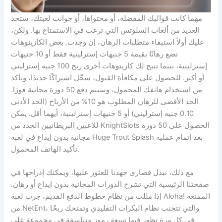
مهما كانت قوالبك المفضلة، أو محتواها، أو جوانب لعبتك، ستجد
العديد من ألعاب السلوتس التي ترغب في الاستمتاع بها. ولكن،
عليك أولاً استيفاء متطلبات الرهان، إن وجدت. بعض الكازينوهات
تضع رهانًا بقيمة 5 جنيهات إسترلينية فقط أو 10 جنيهات
إسترلينية، بينما تتيح لك كازينوهات أخرى ربح 100 جنيه إسترليني
أو أكثر. للحصول على مكافأة القبول، سجّل اشتراكًا جديدًا، وتأكد
من استخدام هاتفك المحمول، وسيتم دفع 50 دورة مجانية فورًا.
الحد الأقصى للرهان المطلوب هو 10% من الأرباح (الحد الأدنى
0.10 جنيه إسترليني) أو 5 جنيهات إسترلينية، أيهما أقل. يمكن
للاعبين البريطانيين الجدد من KnightSlots الحصول على 50 دورة
مجانية بدون إيداع في لعبة Huge Trout Splash بعد إتمام عملية
تأكيد الهاتف المحمول.
مع ذلك، نبذل قصارى جهدنا للعثور عليها، ويمكنك إدراجها في
صفحتنا الرئيسية التي تشرح الدورات المجانية بدون إيداع أو رهان.
إذا مللت من نظام خطوط الدفع القديم، جرب لعبة Aloha! الممتعة
من NetEnt، والتي تتجنب نظام البكرات التقليدي وتمنحك ربحًا
في كل مرة تظهر فيها تسعة رموز متناسقة في مجموعة على