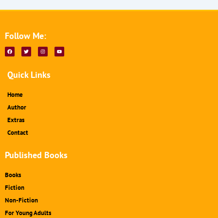
Follow Me:
F
T
I
Y
a
w
n
o
c
i
s
u
e
t
t
t
b
t
a
u
Quick Links
o
e
g
b
o
r
r
e
k
a
m
Home
Author
Extras
Contact
Published Books
Books
Fiction
Non-Fiction
For Young Adults