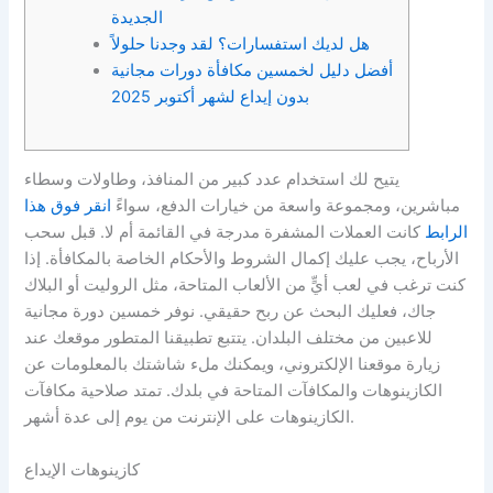
الجديدة
هل لديك استفسارات؟ لقد وجدنا حلولاً
أفضل دليل لخمسين مكافأة دورات مجانية
بدون إيداع لشهر أكتوبر 2025
يتيح لك استخدام عدد كبير من المنافذ، وطاولات وسطاء
مباشرين، ومجموعة واسعة من خيارات الدفع، سواءً
انقر فوق هذا
الرابط
كانت العملات المشفرة مدرجة في القائمة أم لا. قبل سحب
الأرباح، يجب عليك إكمال الشروط والأحكام الخاصة بالمكافأة. إذا
كنت ترغب في لعب أيٍّ من الألعاب المتاحة، مثل الروليت أو البلاك
جاك، فعليك البحث عن ربح حقيقي. نوفر خمسين دورة مجانية
للاعبين من مختلف البلدان.
​​يتتبع تطبيقنا المتطور موقعك عند
زيارة موقعنا الإلكتروني، ويمكنك ملء شاشتك بالمعلومات عن
الكازينوهات والمكافآت المتاحة في بلدك. تمتد صلاحية مكافآت
الكازينوهات على الإنترنت من يوم إلى عدة أشهر.
كازينوهات الإيداع