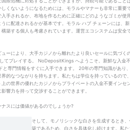
な国際危機に対処することができますが、持続可能であること
かしくないようになるためには、モラルやマナーも非常に重要
で入手されるか、布地を作るために正確にどのようなゴミが使
ように配達されるかが基本です。モラル ハブ チェーンには、
、構築する個人も考慮されています。運営エコシステムは安全
ビューにより、大手カジノから離れたより良いセールに気づく
してプレイする。 NoDepositKings へようこそ。新鮮な入金
ードと専門情報をすぐに入手できます。 20年の専門知識があり
世界的なつながりを持ちます。私たちは学位を持っているので
ト上の世界の優れたカジノからプライベートの入金不要インセ
に影響力を持って交渉することができます。
ーナスには価値があるのでしょうか?
そして、モノリシックな白さを生成するとき、
築であるため、白さを具体化し続けます。私た