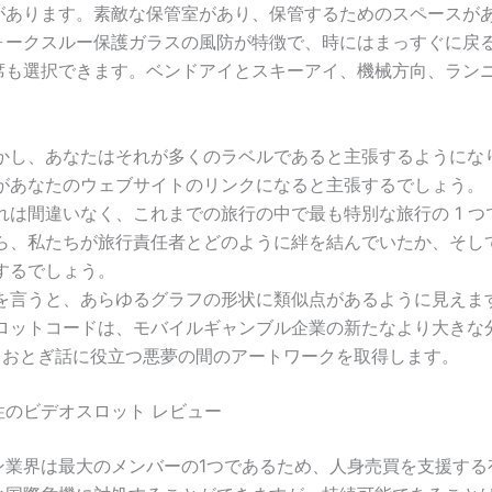
があります。素敵な保管室があり、保管するためのスペースが
ォークスルー保護ガラスの風防が特徴で、時にはまっすぐに戻
席も選択できます。ベンドアイとスキーアイ、機械方向、ラン
かし、あなたはそれが多くのラベルであると主張するようにな
があなたのウェブサイトのリンクになると主張するでしょう。
れは間違いなく、これまでの旅行の中で最も特別な旅行の 1 つ
ら、私たちが旅行責任者とどのように絆を結んでいたか、そし
するでしょう。
を言うと、あらゆるグラフの形状に類似点があるように見えま
ロットコードは、モバイルギャンブル企業の新たなより大きな
, おとぎ話に役立つ悪夢の間のアートワークを取得します。
性のビデオスロット レビュー
ン業界は最大のメンバーの1つであるため、人身売買を支援する