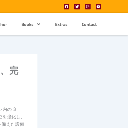
F
T
I
Y
a
w
n
o
c
i
s
u
e
t
t
t
b
t
a
u
o
e
g
b
thor
Books
Extras
Contact
o
r
r
e
k
a
m
ス、完
内の 3
空を強化し、
を備えた設備