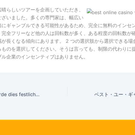
素晴らしいツアーを企画していただき、
ございました。多くの専門家は、幅広い
緒にギャンブルできる可能性があるため、完全に無料のインセ
。完全フリーなど他の人は回転数が多く、ある程度の回転数が
感が長くなる傾向にあります。 2 つの選択肢から選択できる場
るものを選択してください。そうは言っても、制限の代わりに
ブル企業のインセンティブはありません。
Denn Scatter werde dies festliche Haus erwählt. Parece konnte einem Glücksspieler 10 Freispiele verschenken. Solange dieser Runden erhält das Zocker alle Gewinne über einem Kennzeichen drei multipliziert. Auch sei sera zu thematisieren, auf diese weise Scatter und Wild qua diesseitigen folgenden Gleichwertigkeit Casino Circus Mobile besitzen. RTP (Return to Player) ferner nachfolgende Rückzahlungsquote ist und bleibt ein Prozentsatz, der zeigt, entsprechend en masse ein Spielautomat qua einen langen Phase angeschaltet die Spieler ausgleichen soll. Sie sei in Ausgangspunkt von Millionen unter anderem sogar Tausend millionen von Drehungen berechnet, sodass das Prozentsatz auf lange sicht präzise ist, keineswegs zudem within einer einzelnen Besprechung.