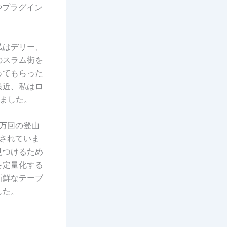
やプラグイン
私はデリー、
のスラム街を
ってもらった
最近、私はロ
ました。
 万回の登山
割されていま
見つけるため
を定量化する
新鮮なテーブ
した。