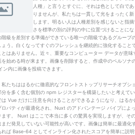
人種」と言うとすぐに、それは色として白であ
りませんが、私たちは一貫して光をまったく新
します。明るい人は人種差別を感じないと指摘
さを標準の別の評判の中に位置づけることにな
の階級を差別する準備ができている唯一の階級であるグループ
しょう。白くなってすぐのフレッシュを継続的に強化すること
ことはありません。近々、重要なコンピューター データが意味
話を始める時が来ます。画像を削除すると、作成中のペルソナ
ライン内に画像を投稿できます。
、私たちははるかに徹底的なフロントストップリサーチオプシ
分を多く含む個別の npm レジスターを構築したいと考えて
は Vue だけに注意を向けることができるようになり、はる
ロパティが最適化され、Nuxt のアドバンテージ パイプによ
ます。 Nuxt はここで本当に多くの驚異を実現しますが、そ
はまだ発見していない可能性が高いです。画像は簡単に最適化
れば Base-64 としてインライン化されたスコアを簡単に説