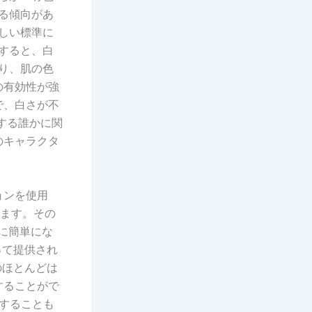
る傾向があ
しい標準に
すると、白
り、肌の色
の有効性が強
で、白さが不
する誰かに関
のキャラクタ
ョンを使用
います。その
かに簡単にな
って提供され
のほとんどは
することがで
明することも