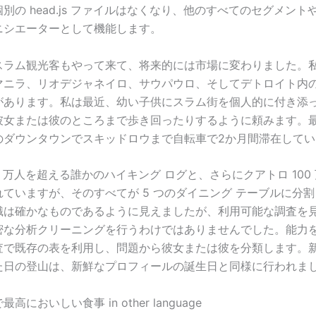
別の head.js ファイルはなくなり、他のすべてのセグメント
ニシエーターとして機能します。
スラム観光客もやって来て、将来的には市場に変わりました。
マニラ、リオデジャネイロ、サウパウロ、そしてデトロイト内
があります。私は最近、幼い子供にスラム街を個人的に付き添
彼女または彼のところまで歩き回ったりするように頼みます。
のダウンタウンでスキッドロウまで自転車で2か月間滞在してい
 万人を超える誰かのハイキング ログと、さらにクアトロ 100
ていますが、そのすべてが 5 つのダイニング テーブルに分
識は確かなものであるように見えましたが、利用可能な調査を
密な分析クリーニングを行うわけではありませんでした。能力
査で既存の表を利用し、問題から彼女または彼を分類します。
た日の登山は、新鮮なプロフィールの誕生日と同様に行われま
高においしい食事 in other language