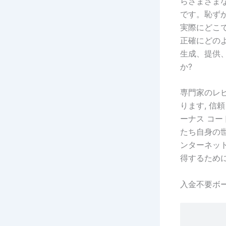
らさまざま
です。恥ず
実際にどこ
正確にどの
生成、提供
か?
専門家のレ
ります, 信頼
ーナス コ
たち自身の
ンターネッ
得するため
入金不要ボ