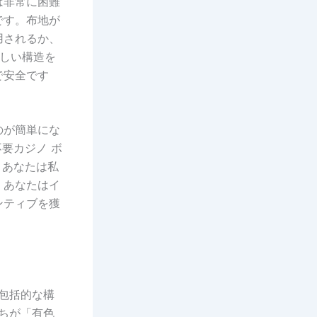
は非常に困難
です。布地が
用されるか、
新しい構造を
で安全です
のが簡単にな
不要カジノ ボ
、あなたは私
、あなたはイ
ンティブを獲
包括的な構
ちが「有色