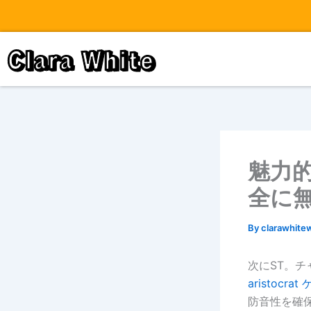
Skip
to
content
Clara White
魅力的
全に
By
clarawhite
次にST。チ
aristocrat
防音性を確