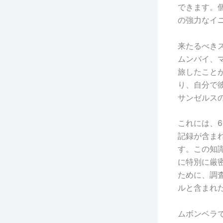
できます。個
の強力なイ
来たるべき
ムンバイ、
旅したこと
り、自分で
サンゼルス
これには、6
記録が含まれ
す。この知
に特別に厳
ために、調
ルと含まれ
ムボンベラで最