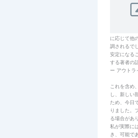
に応じて他
調されるで
安定になる
する著者の
ー アウト
これを含め
し、新しい部
ため、今日で
りました。プ
る場合があり
私が実際に
き、可能であ