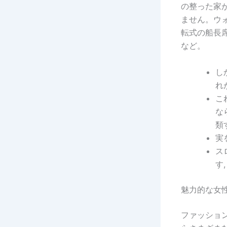
の整った家
ません。ウ
転式の船長
など。
し
れ
こ
な
類
実
ス
す
魅力的な女
ファッショ